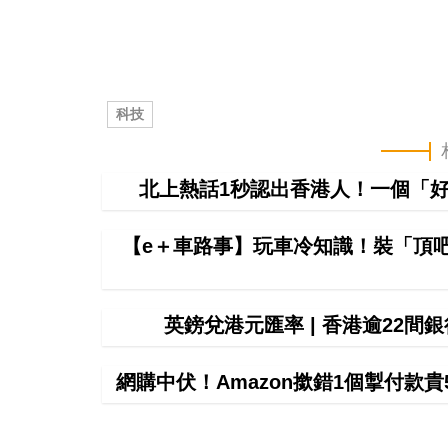
科技
北上熱話1秒認出香港人！一個「好
【e＋車路事】玩車冷知識！裝「頂
英鎊兌港元匯率 | 香港逾22
網購中伏！Amazon撳錯1個掣付款