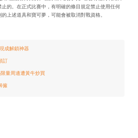
禁止的。在正式比賽中，有明確的條目規定禁止使用任何
到的上述道具和寶可夢，可能會被取消對戰資格。
主發現成解鎖神器
預訂
 大熱限量周邊遭黃牛炒買
解僱