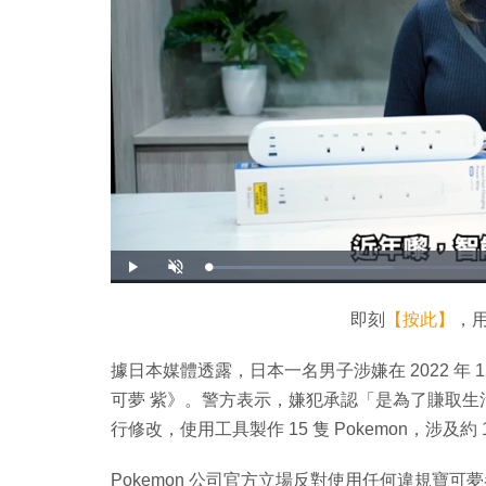
載
播
開
入
放
啟
完
音
畢
效
:
即刻
【按此】
，用
3
0
.
0
據日本媒體透露，日本一名男子涉嫌在 2022 年 12 
0
%
可夢 紫》。警方表示，嫌犯承認「是為了賺取
行修改，使用工具製作 15 隻 Pokemon，涉及約 
Pokemon 公司官方立場反對使用任何違規寶