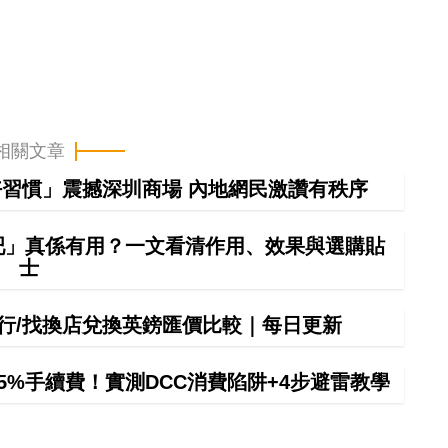
相關文章
習慣」震撼深圳商場 內地網民激讚有秩序
吧」真係有用？一文看清作用、效果與選購貼
士
間銀行/找換店兌換英鎊匯價比較｜每日更新
貴5%手續費！實測DCC消費陷阱+4步避雷教學