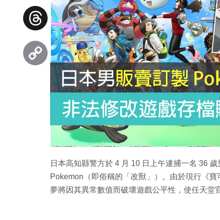
Facebook
Threads
Copy
Link
日本高知縣警方於 4 月 10 日上午逮捕一名 3
Pokemon（即俗稱的「改獸」）。由於現行
夢將因其異常數值而破壞遊戲公平性，使任天堂