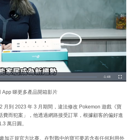
剩
-
1:48
全
螢
幕
餘
 App 睇更多產品開箱影片
時
間
月到 2023 年 3 月期間，違法修改 Pokemon 遊戲《寶
生活費而犯案」，他透過網路接受訂單，根據顧客的偏好進
1.3 萬日圓。
可夢參加正規官方比賽。在對戰中的寶可夢若含有任何利用外