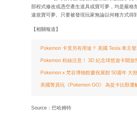
部程式修改或憑空產生道具或寶可夢，均是嚴格
違規寶可夢。只要被發現玩家無論以何種方式得
【相關報道】
Pokemon 卡竟另有用途？ 美國 Tesla 車
Pokemon 粉絲注意！ 3D 紀念球悠遊卡開放
Pokemon x 梵谷博物館慶祝展館 50週年
美國警員玩《Pokemon GO》 為捉卡比獸遭
Source：巴哈姆特