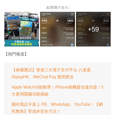
↓點擊圖片放大↓
+59
【熱門報道】
【泰國實試】香港三大電子支付平台 八達通、
AlipayHK、WeChat Pay 應用實況
Apple Watch功能教學｜iPhone相機最佳遙控器！5
大實用隱藏功能揭秘
國內電話卡直上 FB、WhatsApp、YouTube！【網
民教路】零成本安全方法！