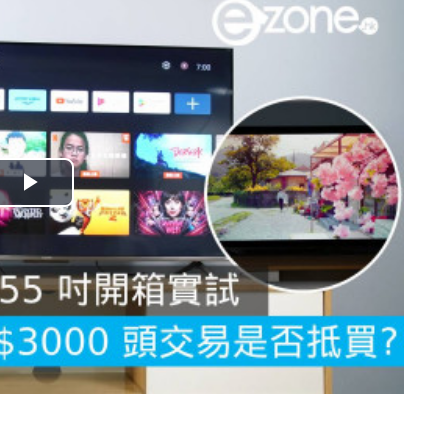
播
放
影
片