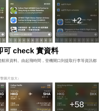
+2
可 check 實資料
盡航班資料。由起飛時間，登機閘口到提取行李等資訊都
點擊圖片放大↓
+58