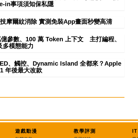
rade-in事項須知保私隱
技摩爾紋消除 實測免裝App畫面秒變高清
4 萬億參數、100 萬 Token 上下文 主打編程、
及多模態能力
ED、觸控、Dynamic Island 全都來？Apple
21 年後最大改款
遊戲動漫
教學評測
I