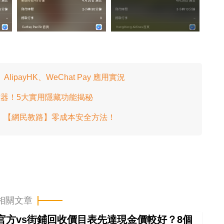
ayHK、WeChat Pay 應用實況
佳遙控器！5大實用隱藏功能揭秘
ube！【網民教路】零成本安全方法！
相關文章
 in官方vs街鋪回收價目表先達現金價較好？8個