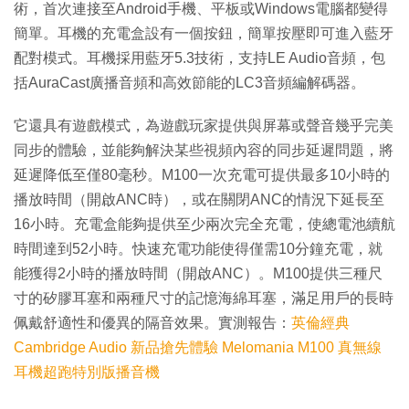
術，首次連接至Android手機、平板或Windows電腦都變得
簡單。耳機的充電盒設有一個按鈕，簡單按壓即可進入藍牙
配對模式。耳機採用藍牙5.3技術，支持LE Audio音頻，包
括AuraCast廣播音頻和高效節能的LC3音頻編解碼器。
它還具有遊戲模式，為遊戲玩家提供與屏幕或聲音幾乎完美
同步的體驗，並能夠解決某些視頻內容的同步延遲問題，將
延遲降低至僅80毫秒。M100一次充電可提供最多10小時的
播放時間（開啟ANC時），或在關閉ANC的情況下延長至
16小時。充電盒能夠提供至少兩次完全充電，使總電池續航
時間達到52小時。快速充電功能使得僅需10分鐘充電，就
能獲得2小時的播放時間（開啟ANC）。M100提供三種尺
寸的矽膠耳塞和兩種尺寸的記憶海綿耳塞，滿足用戶的長時
佩戴舒適性和優異的隔音效果。實測報告：
英倫經典
Cambridge Audio 新品搶先體驗 Melomania M100 真無線
耳機超跑特別版播音機