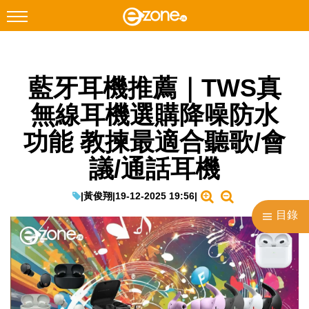
搜尋
藍牙耳機推薦｜TWS真
Facebook
Instagram
無線耳機選購降噪防水
科技焦點
功能 教揀最適合聽歌/會
網絡生活
議/通話耳機
遊戲動漫
教學評測
|
黃俊翔
|
19-12-2025 19:56
|
目錄
EduTech
IT Times
生成式AI與雲端應用
Enterprise Digital Transformation