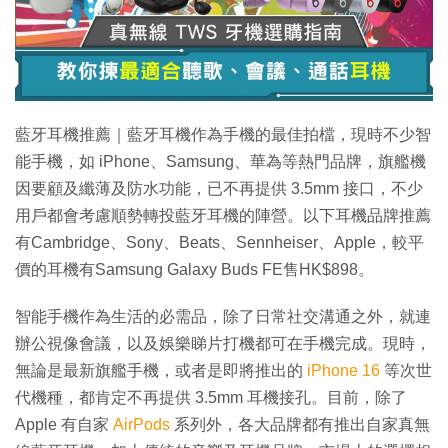
特集
藍牙耳機推薦｜藍牙耳機作為手機的最佳拍檔，現時不少智
能手機，如 iPhone、Samsung、華為等熱門品牌，旗艦機
因要顧及纖薄及防水功能，已不再提供 3.5mm 接口，不少
用戶都會考慮順勢轉投藍牙耳機的陣營。以下耳機品牌推薦
有Cambridge、Sony、Beats、Sennheiser、Apple，較平
價的耳機有Samsung Galaxy Buds FE售HK$898。
智能手機作為生活的必需品，除了日常社交溝通之外，就連
辦公視像會議，以及娛樂睇片打機都可在手機完成。現時，
無論是最新旗艦手機，或者是即將推出的
iPhone 16
等次世
代機種，都肯定不再提供 3.5mm 耳機接孔。目前，除了
Apple 有自家
AirPods
系列外，各大品牌都有推出自家真無