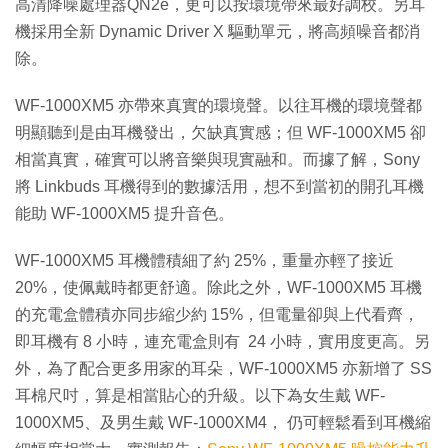
高清降噪處理器QN2e，更可以按環境帶來最好調校。另耳
機採用全新 Dynamic Driver X 驅動單元，將高頻噪音都消
除。
WF-1000XM5 亦帶來真實的環境聲。以往耳機的環境聲都
明顯聽到是由耳機發出，欠缺真實感；但 WF-1000XM5 卻
相當真實，確實可以將音樂與現實融和。而據了解，Sony
將 Linkbuds 耳機得到的數據活用，想不到當初的開孔耳機
能助 WF-1000XM5 提升音色。
WF-1000XM5 耳機體積細了約 25%，重量亦輕了接近
20%，使佩戴時都更舒適。除此之外，WF-1000XM5 耳機
的充電盒體積亦同步縮少約 15%，但電量卻與上代看齊，
即耳機有 8 小時，連充電盒則有 24 小時，實用度更高。另
外，為了配合更多用家的耳朵，WF-1000XM5 亦新增了 SS
耳棉尺吋，算是相當貼心的升級。以下為女生戴 WF-
1000XM5、及男生戴 WF-1000XM4， 仍可輕鬆看到耳機縮