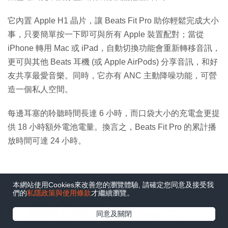
它內置 Apple H1 晶片，讓 Beats Fit Pro 助你輕鬆完成大小
事，只要簡單按一下即可與所有 Apple 裝置配對；當從
iPhone 轉用 Mac 或 iPad，自動切換功能會重新轉移音訊，
更可與其他 Beats 耳機 (或 Apple AirPods) 分享音訊，和好
友共享最愛音樂。同時，它亦有 ANC 主動降噪功能，可營
造一個私人空間。
每邊耳塞的聆聽時間長達 6 小時，而口袋大小的充電盒更提
供 18 小時額外電池電量。換言之，Beats Fit Pro 的累計播
放時間可達 24 小時。
本網站使用Cookies來改善您的瀏覽體驗, 請確定您同意及接受我
運動藍牙耳機推介 2.
們的
私隱政策與使用條款
才繼續瀏覽。
Sennheiser MOMENTUM
在Google
同意及關閉
追蹤《e-zone》
Sport