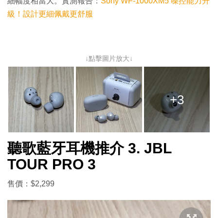
細幅度相當大。實測報告：
Sony WF-1000XM5 噪控能力升
級！設計更細佩戴更舒服
↓點擊圖片放大↓
+3
聽歌藍牙耳機推介 3. JBL
TOUR PRO 3
售價：$2,299