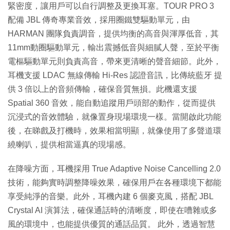
緊密度，讓用戶可以自行調整及更換耳塞。TOUR PRO 3
配備 JBL 傳奇專業音效，採用圈鐵雙驅動單元，由
HARMAN 團隊負責調音，提供均衡的高音與渾厚低音，其
11mm動圈驅動單元，輸出震撼低音與細膩人聲，至於平衡
電樞驅動單元則負責高音，帶來更清晰的聲音細節。此外，
耳機支援 LDAC 無線傳輸 Hi-Res 認證音訊，比傳統藍牙 提
供 3 倍以上的音頻傳輸，確保音質無損。此機還支援
Spatial 360 音效，能自動追蹤用戶頭部的動作，從而提供
沉浸式的音效體驗，就像置身現場環境一樣。當開啟此功能
後，在睇戲及打機時，效果相當明顯，就像使用了多聲道環
繞喇叭，提供相當逼真的現場感。
在降噪方面，耳機採用 True Adaptive Noise Cancelling 2.0
技術，能夠實時調整降噪效果，確保用戶在各種環境下都能
享受純淨的音樂。此外，耳機內建 6 個麥克風，搭配 JBL
Crystal AI 演算法，確保通話時的清晰度，即使在嘈雜或多
風的環境中，也能提供優質的通話品質。 此外，透過智慧