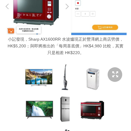
小記發現，Sharp AX1600RR 水波爐現正於豐澤網上商店劈價，
HK$5,200；與即將推出的「每周喜底價」HK$4,980 比較，其實
只是相差 HK$220。