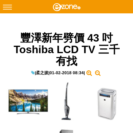
搜尋
豐澤新年劈價 43 吋
Facebook
Instagram
Toshiba LCD TV 三千
科技焦點
有找
網絡生活
遊戲動漫
|
柔之拔
|
01-02-2018 08:34
|
教學評測
EduTech
IT Times
生成式AI與雲端應用
Enterprise Digital Transformation