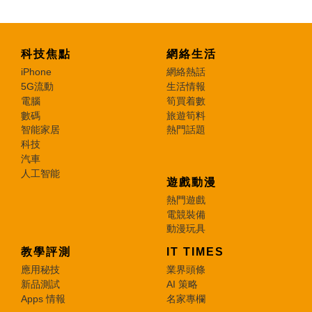
科技焦點
網絡生活
iPhone
網絡熱話
5G流動
生活情報
電腦
筍買着數
數碼
旅遊筍料
智能家居
熱門話題
科技
汽車
人工智能
遊戲動漫
熱門遊戲
電競裝備
動漫玩具
教學評測
IT TIMES
應用秘技
業界頭條
新品測試
AI 策略
Apps 情報
名家專欄