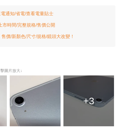
 來電通知/省電/查看電量貼士
o 上市時間/完整規格/售價公開
最新消息 售價/新顏色/尺寸/規格/鏡頭大改變！
點擊圖片放大↓
+3