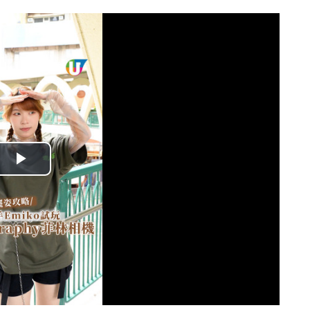
播
放
影
片