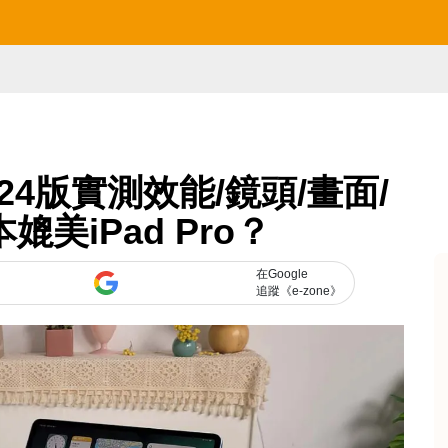
6 2024版實測效能/鏡頭/畫面/
媲美iPad Pro？
在Google
追蹤《e-zone》