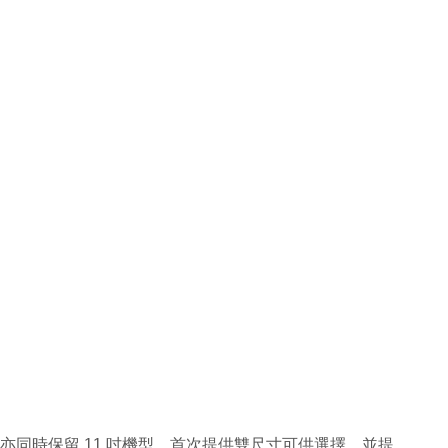
吋型號，亦同時保留 11 吋機型，首次提供雙尺寸可供選擇，並提