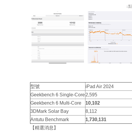
↓
型號
iPad Air 2024
Geekbench 6 Single-Core
2,595
Geekbench 6 Multi-Core
10,102
3DMark Solar Bay
8,112
Antutu Benchmark
1,730,131
【精選消息】