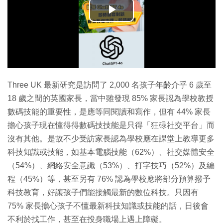
播
放
影
片
Three UK 最新研究是訪問了 2,000 名孩子年齡介乎 6 歲至
18 歲之間的英國家長，當中雖發現 85% 家長認為學校教授
數碼技能的重要性，是應等同閱讀和寫作，但有 44% 家長
擔心孩子現在懂得得數碼技技能是只得「狂碌社交平台」而
沒有其他。是故不少受訪家長認為學校應在課堂上教導更多
科技知識或技能，如基本電腦技能（62%）、社交媒體安全
（54%）、網絡安全意識（53%）、打字技巧（52%）及編
程（45%）等，甚至另有 76% 認為學校應將部分預算撥予
科技教育，好讓孩子們能接觸最新的數位科技。只因有
75% 家長擔心孩子不懂最新科技知識或技能的話，日後會
不利於找工作，甚至在投身職場上遇上障礙。