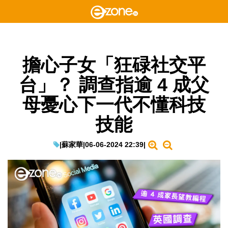
擔心子女「狂碌社交平
台」？ 調查指逾 4 成父
母憂心下一代不懂科技
技能
|
蘇家華
|
06-06-2024 22:39
|