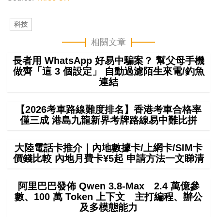
科技
相關文章
長者用 WhatsApp 好易中騙案？ 幫父母手機
做齊「這 3 個設定」 自動過濾陌生來電/釣魚
連結
【2026考車路線難度排名】香港考車合格率
僅三成 港島九龍新界考牌路線易中難比拼
大陸電話卡推介｜內地數據卡/上網卡/SIM卡
價錢比較 內地月費卡¥5起 申請方法一文睇清
阿里巴巴發佈 Qwen 3.8-Max 2.4 萬億參
數、100 萬 Token 上下文 主打編程、辦公
及多模態能力