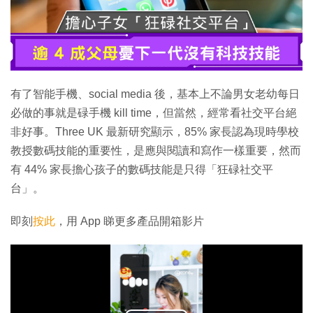
有了智能手機、social media 後，基本上不論男女老幼每日
必做的事就是碌手機 kill time，但當然，經常看社交平台絕
非好事。Three UK 最新研究顯示，85% 家長認為現時學校
教授數碼技能的重要性，是應與閱讀和寫作一樣重要，然而
有 44% 家長擔心孩子的數碼技能是只得「狂碌社交平
台」。
即刻
按此
，用 App 睇更多產品開箱影片