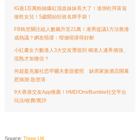
IG過1百萬粉絲爆紅混血妹妹長大了！迷倒杜拜富翁
做乾女兒！5歲開始狂收名牌手袋！
FB執笠關注組人數飆升至21萬！港男提議1方法救港
成熱議？網友唔撐：咁做唔撐得好耐
小紅書女力數港人3大交友潛規則 稱港人邊界感強、
混熟才加微信？
何超盈克服社恐罕曬夫妻甜蜜照 缺席家族酒店開幕
惹揣測 急澄清
9大香港交友App推薦！HMD/Omi/Bumble社交平台
玩法/收費/實評
Source:
Three UK