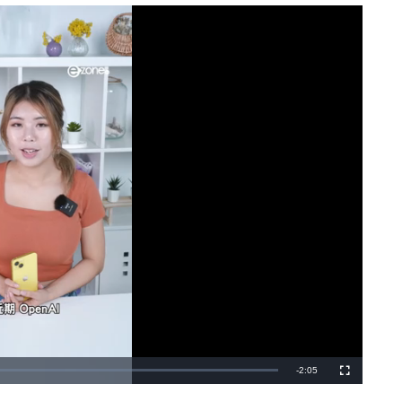
剩
-
2:05
全
螢
幕
餘