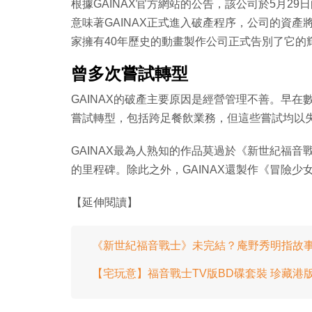
根據GAINAX官方網站的公告，該公司於5月2
意味著GAINAX正式進入破產程序，公司的資產
家擁有40年歷史的動畫製作公司正式告別了它的
曾多次嘗試轉型
GAINAX的破產主要原因是經營管理不善。早在
嘗試轉型，包括跨足餐飲業務，但這些嘗試均以
GAINAX最為人熟知的作品莫過於《新世紀福音
的里程碑。除此之外，GAINAX還製作《冒險
【延伸閱讀】
《新世紀福音戰士》未完結？庵野秀明指故事有
【宅玩意】福音戰士TV版BD碟套裝 珍藏港