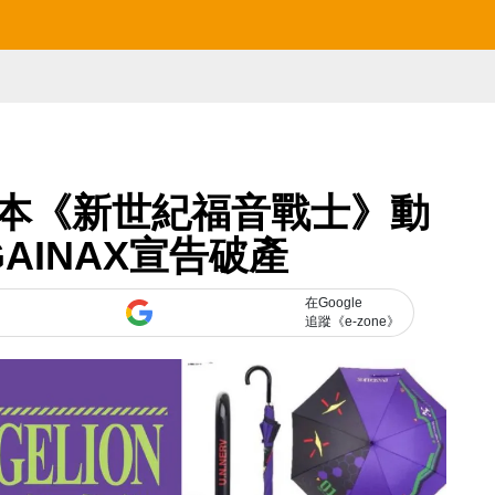
本《新世紀福音戰士》動
AINAX宣告破產
在Google
追蹤《e-zone》