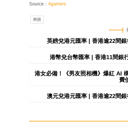
:
Source：
4gamers
2
5
.
9
2
科技
%
英鎊兌港元匯率 | 香港逾22
港幣兌台幣匯率 | 香港11間
港女必備！《男友照相機》爆紅 AI
費
澳元兌港元匯率 | 香港逾22