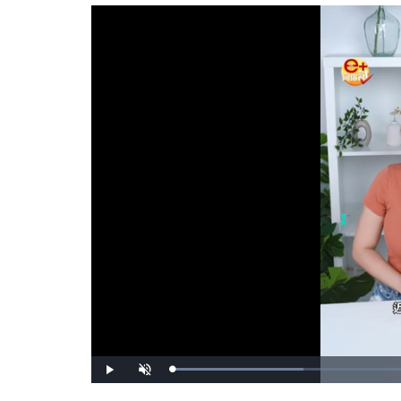
載
播
開
入
放
啟
完
音
畢
效