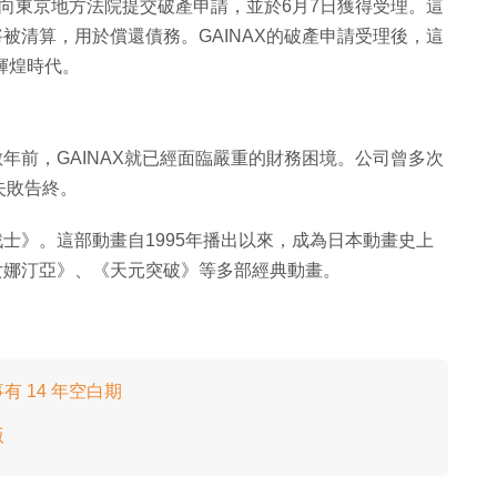
9日向東京地方法院提交破產申請，並於6月7日獲得受理。這
將被清算，用於償還債務。GAINAX的破產申請受理後，這
輝煌時代。
數年前，GAINAX就已經面臨嚴重的財務困境。公司曾多次
失敗告終。
戰士》。這部動畫自1995年播出以來，成為日本動畫史上
少女娜汀亞》、《天元突破》等多部經典動畫。
 14 年空白期
版