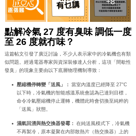
+8
點解冷氣 27 度有臭味 調低一度
至 26 度就冇味？
這篇帖文引發了廣泛討論，不少人表示家中的冷氣機也有類
似問題。經過電器專家與資深裝修達人分析，這項「間歇性
發臭」的現象主要由以下底層物理機制導致：
壓縮機停轉變「送風」：
當室內溫度已經降至 27°C
以下時，冷氣機的智能感溫系統會認為已達到目標，
命令冷氣壓縮機停止運轉，機體此時會切換至純粹的
「送風」狀態。
濕氣回湧與熱交換器發霉：
在純送風模式下，冷氣機
不再製冷，原本凝聚在內部散熱片（熱交換器）上的