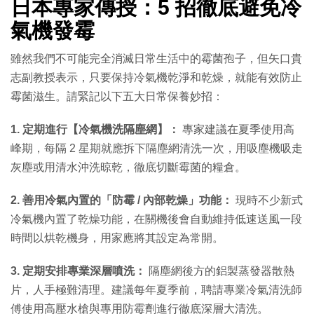
日本專家傳授：5 招徹底避免冷
氣機發霉
雖然我們不可能完全消滅日常生活中的霉菌孢子，但矢口貴
志副教授表示，只要保持冷氣機乾淨和乾燥，就能有效防止
霉菌滋生。請緊記以下五大日常保養妙招：
1. 定期進行【冷氣機洗隔塵網】：
專家建議在夏季使用高
峰期，每隔 2 星期就應拆下隔塵網清洗一次，用吸塵機吸走
灰塵或用清水沖洗晾乾，徹底切斷霉菌的糧倉。
2. 善用冷氣內置的「防霉 / 內部乾燥」功能：
現時不少新式
冷氣機內置了乾燥功能，在關機後會自動維持低速送風一段
時間以烘乾機身，用家應將其設定為常開。
3. 定期安排專業深層噴洗：
隔塵網後方的鋁製蒸發器散熱
片，人手極難清理。建議每年夏季前，聘請專業冷氣清洗師
傅使用高壓水槍與專用防霉劑進行徹底深層大清洗。