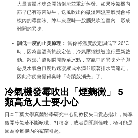
大量實體水珠會開始倒流並重新蒸發。如果冷氣機內
部早已有霉菌滋生，送風吹出的微溫潮濕空氣就會將
機內的霉菌味、陳年灰塵味一股腦兒吹進室內，形成
難聞的異味。
調低一度的止臭原理：
當你將溫度設定調低至 26°C
時，因為室溫高於設定值，冷氣壓縮機被強行重新啟
動。散熱片溫度瞬間降至冰點，空氣中的異味分子與
惡臭水氣會再度迅速凝聚成水滴並順著排水管流走，
因此你便會覺得臭味「奇蹟般消失」了。
冷氣機發霉吹出「煙麴黴」 5
類高危人士要小心
日本千葉大學真菌醫學研究中心副教授矢口貴志指出，轉季
後開冷氣若不斷咳嗽、打噴嚏，或者是聞到怪味，極可能是
因為冷氣機內的霉菌引起。