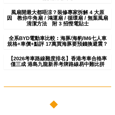
風扇開最大都唔涼？裝修專家拆解 4 大原
因 教你牛角扇 / 鴻運扇 / 循環扇 / 無葉風扇
清潔方法 附 3 招慳電貼士
全系BYD電動車比較︰海豚/海豹/M6七人車
規格+車價+點評 17萬買海豚要預錢換避震？
【2026考車路線難度排名】香港考車合格率
僅三成 港島九龍新界考牌路線易中難比拼