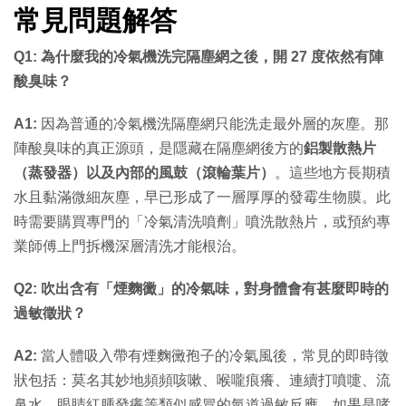
常見問題解答
Q1: 為什麼我的冷氣機洗完隔塵網之後，開 27 度依然有陣
酸臭味？
A1:
因為普通的冷氣機洗隔塵網只能洗走最外層的灰塵。那
陣酸臭味的真正源頭，是隱藏在隔塵網後方的
鋁製散熱片
（蒸發器）以及內部的風鼓（滾輪葉片）
。這些地方長期積
水且黏滿微細灰塵，早已形成了一層厚厚的發霉生物膜。此
時需要購買專門的「冷氣清洗噴劑」噴洗散熱片，或預約專
業師傅上門拆機深層清洗才能根治。
Q2: 吹出含有「煙麴黴」的冷氣味，對身體會有甚麼即時的
過敏徵狀？
A2:
當人體吸入帶有煙麴黴孢子的冷氣風後，常見的即時徵
狀包括：莫名其妙地頻頻咳嗽、喉嚨痕癢、連續打噴嚏、流
鼻水、眼睛紅腫發癢等類似感冒的氣道過敏反應。如果是哮