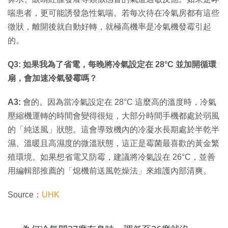
喘患者，更可能誘發急性氣喘。若每次待在冷氣房都有這些
徵狀，離開後就自動好轉，就極高機率是冷氣機發霉引起
的。
Q3: 如果我為了省電，每晚將冷氣設定在 28°C 並加開循環
扇，會加速冷氣發霉嗎？
A3:
會的。因為當冷氣設定在 28°C 這麼高的溫度時，冷氣
壓縮機運轉的時間會變得很短，大部分時間手機都處於弱風
的「純送風」狀態。這會導致機內的冷凝水長期處於半乾半
濕、溫暖且高濕度的微溫狀態，這正是霉菌最喜歡的黃金繁
殖環境。如果想省電又防霉，建議將冷氣設在 26°C，並善
用編輯部推薦的「熄機前送風乾燥法」來維護內部清爽。
Source：
UHK