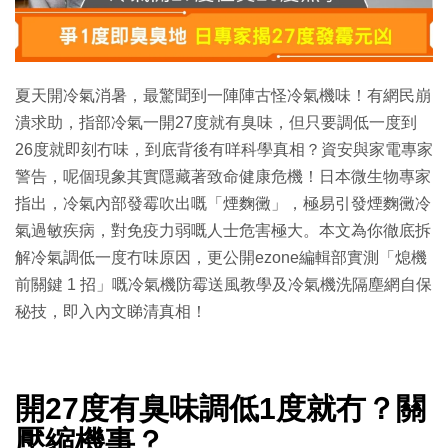
特集
夏天開冷氣消暑，最驚聞到一陣陣古怪冷氣機味！有網民崩
潰求助，指部冷氣一開27度就有臭味，但只要調低一度到
26度就即刻冇味，到底背後有咩科學真相？資安與家電專家
警告，呢個現象其實隱藏著致命健康危機！日本微生物專家
指出，冷氣內部發霉吹出嘅「煙麴黴」，極易引發煙麴黴冷
氣過敏疾病，對免疫力弱嘅人士危害極大。本文為你徹底拆
解冷氣調低一度冇味原因，更公開ezone編輯部實測「熄機
前關鍵 1 招」嘅冷氣機防霉送風教學及冷氣機洗隔塵網自保
秘技，即入內文睇清真相！
開27度有臭味調低1度就冇？關
壓縮機事？