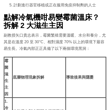
計劃進行器官移植或正在服用免疫抑制劑的人士
點解冷氣機咁易變霉菌溫床？
拆解 2 大滋生主因
副教授矢口貴志表示，霉菌繁殖需要溫暖、水分和養分，尤
其是在溫度 20 至 30°C、相對濕度 70% 以上的環境下最容
易生長。冷氣內部正正具備了以下兩個環境黑洞：
霉
菌
滋
底層物理現象拆解
導致後果與隱憂
生
主
因
1.
冷