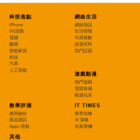
科技焦點
網絡生活
iPhone
網絡熱話
5G流動
生活情報
電腦
筍買着數
數碼
旅遊筍料
智能家居
熱門話題
科技
汽車
人工智能
遊戲動漫
熱門遊戲
電競裝備
動漫玩具
教學評測
IT TIMES
應用秘技
業界頭條
新品測試
AI 策略
Apps 情報
名家專欄
其他