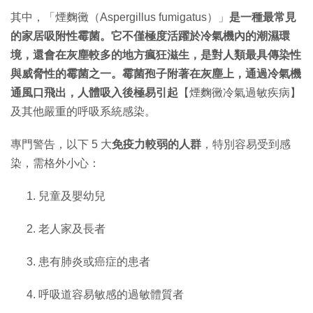
其中，「煙麴黴（Aspergillus fumigatus）」
是一種最常見
的家居吸附性霉菌。它不僅極度活躍於冷氣機內的潮濕環
境，還會在灰塵較多的地方瘋狂滋生，是對人類最具傳染性
與威脅性的霉菌之一。霉菌孢子附著在灰塵上，通過冷氣機
通風口飛出，人體吸入後極易引起
【煙麴黴冷氣過敏疾病】
及其他嚴重的呼吸系統感染。
專門警告，以下 5 大
免疫力較弱的人群
，特別容易受到感
染，需格外小心：
兒童及嬰幼兒
老人家及長者
患有肺炎或癌症的患者
呼吸道容易敏感的過敏體質者