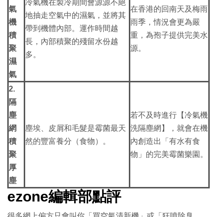
冷氣機在製冷期間會源源不絕
氣
在香港的回南天及梅雨
地抽走空氣中的濕氣，並將其
機
雨季，情況會更為嚴
帶到機體內部。運作時間越
積
重，為孢子提供完美水
長，內部積聚的殘留水份越
聚
源。
多。
濕
氣
2.
隔
塵
若不及時進行【冷氣機
網
塵埃、皮屑和毛髮是霉菌最天
洗隔塵網】，就會在機
積
然的豐富養分（食物）。
內創造出「有水有食
聚
物」的完美霉菌樂園。
厚
塵
ezone編輯部點評
很多網上偏方只會叫你「買空氣清新機」或「狂噴除臭