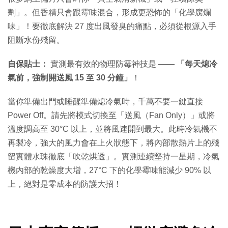
劑」。但香精只會跟霉味混合，形成更恐怖的「化學腐爛
味」！要徹底解決 27 度出風發臭的痛點，必須從根源入手
阻斷水份殘留。
自保貼士：
實測最有效的物理防霉神技是 ——
「每天熄冷
氣前，強制開送風 15 至 30 分鐘」
！
當你準備出門或睡醒準備熄冷氣時，千萬不要一鍵直接
Power Off。請先將模式切換至「送風（Fan Only）」或將
溫度調高至 30°C 以上，並將風速開到最大。此時冷氣機不
再製冷，強大的風力會在上火狀態下，將內部散熱片上的殘
留實體水珠徹底「吹乾烘透」。實測連續堅持一星期，冷氣
機內部的乾燥度大增，27°C 下的化學霉味能減少 90% 以
上，絕對是零成本的防護大招！