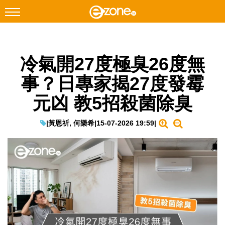
搜尋
冷氣開27度極臭26度無
Facebook
Instagram
事？日專家揭27度發霉
科技焦點
元凶 教5招殺菌除臭
網絡生活
遊戲動漫
|
黃恩祈, 何樂希
|
15-07-2026 19:59
|
教學評測
EduTech
IT Times
生成式AI與雲端應用
Enterprise Digital Transformation