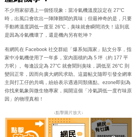
不少用家卻遇上一個怪現象：當冷氣機溫度設定在 27°C
時，出風口會吹出一陣陣難聞的異味；但最神奇的是，只要
手動將溫度調低一度至 26°C，臭味就會瞬間消失！這到底
是因為冷氣機壞了，還是機內另有乾坤？
有網民在 Facebook 社交群組「爆系知識家」貼文分享，指
家中冷氣機使用了一年多，室內面積約為 5 坪（約 177 平
方呎）。每逢設定為 27°C 就會聞到臭味，調低至 26°C 則
變回正常，因而向廣大網民求助。這篇帖文隨即引發全網車
主與打工仔的共鳴，紛紛表示遇過同類痛點。ezone即刻為
你找來氣象與微生物專家，揭開這個「冷氣調低一度冇味原
因」的物理真相！
↓點擊圖片放大↓