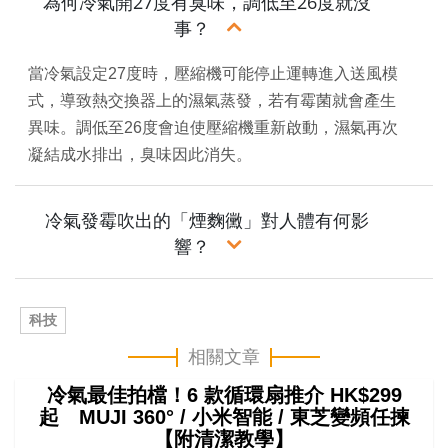
為何冷氣開27度有臭味，調低至26度就沒
事？
當冷氣設定27度時，壓縮機可能停止運轉進入送風模
式，導致熱交換器上的濕氣蒸發，若有霉菌就會產生
異味。調低至26度會迫使壓縮機重新啟動，濕氣再次
凝結成水排出，臭味因此消失。
冷氣發霉吹出的「煙麴黴」對人體有何影
響？
科技
相關文章
冷氣最佳拍檔！6 款循環扇推介 HK$299
起 MUJI 360° / 小米智能 / 東芝變頻任揀
【附清潔教學】