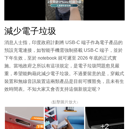
放
影
減少電子垃圾
片
消息人士指，印度政府計劃將 USB-C 端子作為電子產品的
預設充電連接，如智能手機需強制搭載 USB-C 端子，並於
下年生效，至於 notebook 就可遲至 2026 年底的正式實
施。當地政府之所以有這項規定，是電子垃圾問題愈見嚴
重，希望能夠藉此減少電子垃圾。不過要留意的是，穿戴式
裝置和無線音訊裝置這兩類產品是目前可獲豁免，且未有生
效時間表。不知大家又會否支持這個新規定呢？
↓點擊圖片放大↓
+2