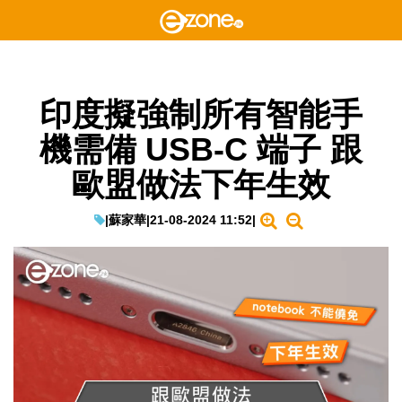
印度擬強制所有智能手
機需備 USB-C 端子 跟
歐盟做法下年生效
|
蘇家華
|
21-08-2024 11:52
|