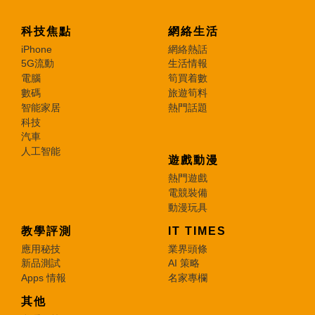
科技焦點
網絡生活
iPhone
網絡熱話
5G流動
生活情報
電腦
筍買着數
數碼
旅遊筍料
智能家居
熱門話題
科技
汽車
人工智能
遊戲動漫
熱門遊戲
電競裝備
動漫玩具
教學評測
IT TIMES
應用秘技
業界頭條
新品測試
AI 策略
Apps 情報
名家專欄
其他