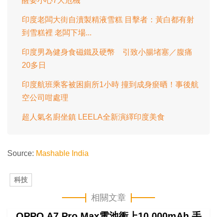
醒要小心7大危機
印度老闆大街自瀆製精液雪糕 目擊者：黃白都有射
到雪糕裡 老闆下場...
印度男為健身食磁鐵及硬幣 引致小腸堵塞／腹痛
20多日
印度航班乘客被困廁所1小時 撞到成身瘀晒！事後航
空公司咁處理
超人氣名廚坐鎮 LEELA全新演繹印度美食
Source:
Mashable India
科技
相關文章
OPPO A7 Pro Max電池衝上10,000mAh 手