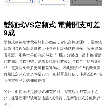
變頻式VS定頻式 電費開支可差
9成
變頻式冷氣較慳電在於其起動後，會以高轉速運行，當室溫
調節到接近預設溫度後，便會自動調低轉速運作，故更能節
省電源。消委會早前測試14款「1匹」分體機，當中包括變
頻式和定頻式型號，結果發現變頻式較定頻式全年約省電4
成，電費開支最多更可相差達9成。因此變頻式冷氣機售價
雖然比定頻式貴15%至20%，但耗電量較低，使用2至3年省
下的電費已足夠彌補差價。
另外，即使同樣是變頻式和有節能，慳電程度都有高下之
分，揀選慳電型號可節省逾2成電費，最新變頻式冷氣機評
測：