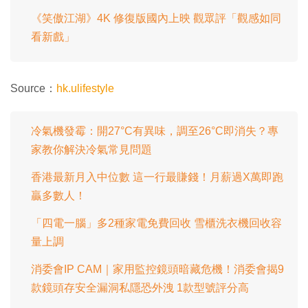
《笑傲江湖》4K 修復版國內上映 觀眾評「觀感如同
看新戲」
Source：
hk.ulifestyle
冷氣機發霉：開27°C有異味，調至26°C即消失？專
家教你解決冷氣常見問題
香港最新月入中位數 這一行最賺錢！月薪過X萬即跑
贏多數人！
「四電一腦」多2種家電免費回收 雪櫃洗衣機回收容
量上調
消委會IP CAM｜家用監控鏡頭暗藏危機！消委會揭9
款鏡頭存安全漏洞私隱恐外洩 1款型號評分高