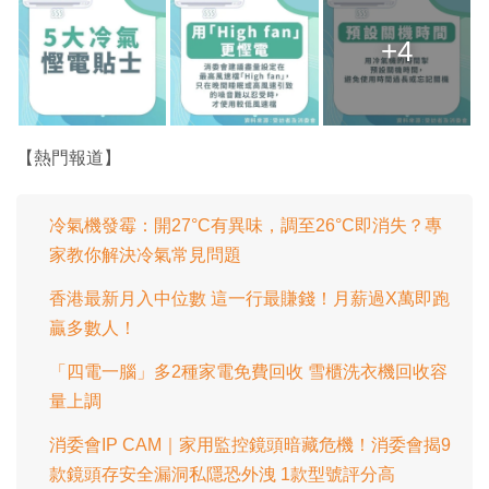
+4
【熱門報道】
冷氣機發霉：開27°C有異味，調至26°C即消失？專
家教你解決冷氣常見問題
香港最新月入中位數 這一行最賺錢！月薪過X萬即跑
贏多數人！
「四電一腦」多2種家電免費回收 雪櫃洗衣機回收容
量上調
消委會IP CAM｜家用監控鏡頭暗藏危機！消委會揭9
款鏡頭存安全漏洞私隱恐外洩 1款型號評分高