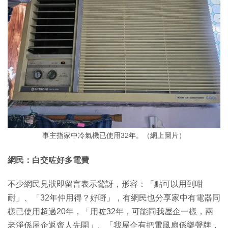
事主指家中冷氣機已使用32年。（網上圖片）
網民：白交咗好多電費
不少網民見狀即留言表示驚訝，形容：「點可以用到咁
耐」、「32年仲用得？好嘢」，有網民也分享家中有電器同
樣已使用超過20年，「用咗32年，可能同我屋企一樣，兩
老淨係屋企返齊人先開」、「我屋企有把電風扇係樂聲牌，