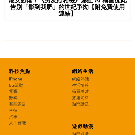
港女必備！《男友照相機》爆紅 AI 構圖從此
告別「影到我肥」的世紀爭拗【附免費使用
連結】
科技焦點
網絡生活
iPhone
網絡熱話
5G流動
生活情報
電腦
筍買着數
數碼
旅遊筍料
智能家居
熱門話題
科技
汽車
人工智能
遊戲動漫
熱門遊戲