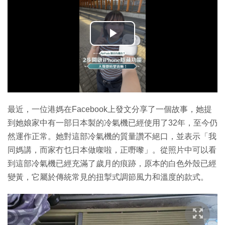
播
放
影
片
最近，一位港媽在Facebook上發文分享了一個故事，她提
到她娘家中有一部日本製的冷氣機已經使用了32年，至今仍
然運作正常。她對這部冷氣機的質量讚不絕口，並表示「我
同媽講，而家冇乜日本做㗎啦，正嘢嚟」。從照片中可以看
到這部冷氣機已經充滿了歲月的痕跡，原本的白色外殼已經
變黃，它屬於傳統常見的扭掣式調節風力和溫度的款式。