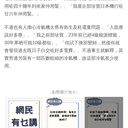
用咗四十幾年到依家仲用緊」、「我屋企部珍寶日本機行咗
廿六年仲用緊。」
不過也有人擔心冷氣機太舊有衛生及耗電量問題，「入面應
該好多塵」、「我之前部珍寶，23年前已經4級能源標籤，
30年果啲可能10級都似」、「你試下換部變頻，然後你就
會發現過去既日子白交咗好多電費」。不過事主就解釋，其
實旁邊另裝有一部匹數較細的冷氣機，故這部冷氣甚少使
用。
↓點擊圖片放大↓
+7