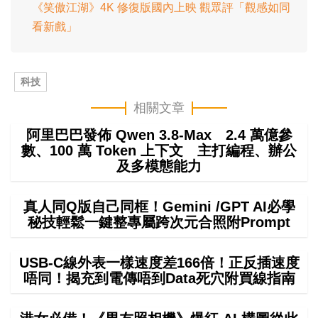
《笑傲江湖》4K 修復版國內上映 觀眾評「觀感如同
看新戲」
科技
相關文章
阿里巴巴發佈 Qwen 3.8-Max 2.4 萬億參
數、100 萬 Token 上下文 主打編程、辦公
及多模態能力
真人同Q版自己同框！Gemini /GPT AI必學
秘技輕鬆一鍵整專屬跨次元合照附Prompt
USB-C線外表一樣速度差166倍！正反插速度
唔同！揭充到電傳唔到Data死穴附買線指南