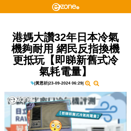
港媽大讚32年日本冷氣
機夠耐用 網民反指換機
更抵玩【即睇新舊式冷
氣耗電量】
|
黃恩祈
|
23-09-2024 06:29
|