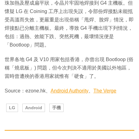
珠加熱及壓成扁平狀，令晶片牢固地焊接到 G4 主機板。但
懷疑 LG 在 Coining 工序上出現失誤，令部份焊接點未能抵
受高溫而失效，更嚴重是出現俗稱「甩焊、脫焊」情況，即
焊接點已分離主機板。最終，導致 G4 手機出現下列情況，
包括：過熱、效能下跌、突然死機，最壞情況便是
「Bootloop」問題。
世界各地 G4 及 V10 用家包括香港，亦曾出現 Bootloop (俗
稱「燒底板」) 問題，但今次判決不適用於美國以外地區，
當時曾遭殃的香港用家就惟有「硬食」了。
Source：ezone.hk、
Android Authority
、
The Verge
LG
Android
手機