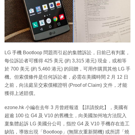
特集
LG 手機 Bootloop 問題而引起的集體訴訟，日前已有判案，
每位訴訟者可獲得 425 美元 (約 3,315 港元) 現金，或相等
於 700 美元 (約 5,460 港元) 的回贈，可用作購買其他 LG 手
機。但索償條件是任何訴訟者，必需在美國時間 2 月 12 日
之前，向法庭呈交索償權證明 (Proof of Claim) 文件，才能
獲得上述賠償。
ezone.hk 小編在去年 3 月曾經報道 【詳請按此】，美國有
超逾 100 位 G4 及 V10 的舊機主，向美國加州地方法院入
稟集體起訴 LG 美國分公司，指控 G4 及 V10 手機存在造工
缺陷，導致出現「Bootloop」(無限次重新開機) 或所謂「燒