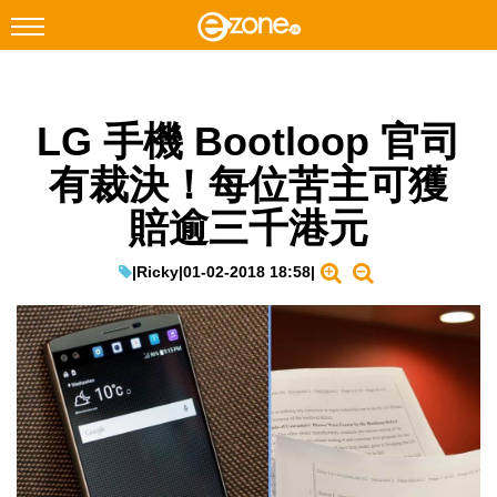
搜尋
LG 手機 Bootloop 官司
Facebook
Instagram
有裁決！每位苦主可獲
科技焦點
賠逾三千港元
網絡生活
遊戲動漫
|
Ricky
|
01-02-2018 18:58
|
教學評測
EduTech
IT Times
生成式AI與雲端應用
Enterprise Digital Transformation