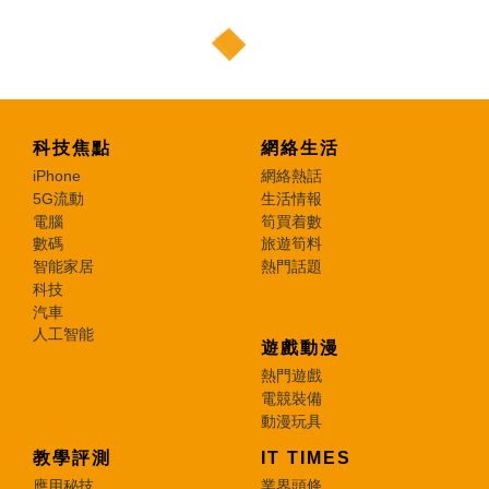
科技焦點
網絡生活
iPhone
網絡熱話
5G流動
生活情報
電腦
筍買着數
數碼
旅遊筍料
智能家居
熱門話題
科技
汽車
人工智能
遊戲動漫
熱門遊戲
電競裝備
動漫玩具
教學評測
IT TIMES
應用秘技
業界頭條