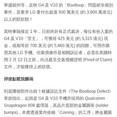
華盛頓州等，反映 G4 及 V10 的「Bootloop」問題絕非個別
事件，並要求 LG 要付出超過 500 萬美元 (約 3,900 萬港元)
以上的賠款額！
當時事隔接近 1 年，日前終於有正式裁決，每位有份入稟的
G4 及 V10「苦主」，可獲得 425 美元 (約 3,315 港元) 現
金，或相等於 700 美元 (約 5,460 港元) 的回贈，可用作購
買其他 LG 手機。但索償條件是相關訴訟者，必需在美國時
間 2 月 12 日之前，向法庭呈交索償權證明 (Proof of Claim)
文件，才能獲得上述賠償。
焊接點鬆脫釀禍
到底哪個部件出錯？根據訴訟文件《The Bootloop Defect》
章節指出，起因是 G4 及 V10 手機所採用的 Qualcomm
Snapdragon 808 處理器，其晶片底部的金屬圓珠 (solder
bumps)，本應透過業內俗稱「Coining」的工序，將金屬圓