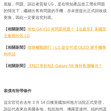
底板」問題。訴訟者質疑 LG，是在明知產品造工潛在問題
的情況下，繼續出售有問題的手機，亦未曾提出正式回收或
更換，因此一定要追究到底。
【相關新聞】
明知 G4‧V10 有問題照賣？【法庭見】美國苦
主集體控告 LG
【相關新聞】
摺屏機戰開打！LG 提交可摺 OLED 屏手機專
利申請
【相關新聞】
【預訂享折扣】Galaxy S9 海外售價曝光？
索償有附帶條件
這宗官司在去年 3 月 14 日獲美國加州地方法院正式受理，
訴訟代表來自美國各地，包括加州、佛羅里達州、紐約州及