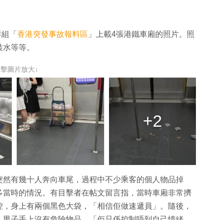
群組「
香港突發事故報料區
」上載4張港鐵車廂的照片。照
裝水等等。
點擊圖片放大↓
+2
突然有幾十人奔向車尾，過程中不少乘客的個人物品掉
多當時的情況。有目擊者在帖文留言指，當時車廂非常擠
控，身上有兩個黑色大袋，「相信佢做速遞員」。隨後，
，男子手上沒有危險物品，「佢只係控制唔到自己情緒，