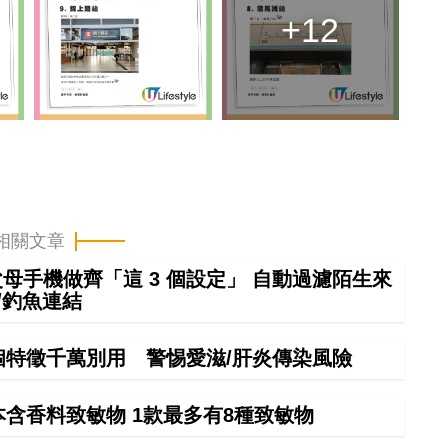
+12
相關文章
幫父母手機做齊「這 3 個設定」 自動過濾陌生來
/釣魚連結
特徵千萬別用 警惕愛滋/肝炎傳染風險
本含香料致敏物 1款最多有8種致敏物