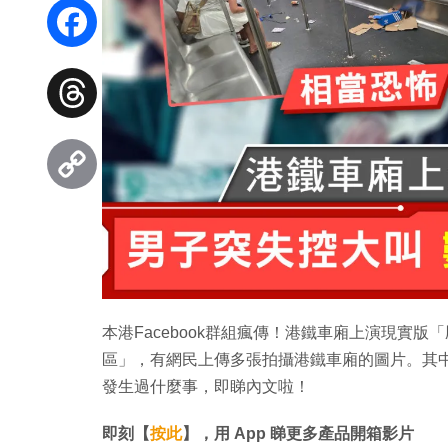
WhatsApp
Facebook
Threads
Copy
Link
本港Facebook群組瘋傳！港鐵車廂上演現實版「
區」，有網民上傳多張拍攝港鐵車廂的圖片。其
發生過什麼事，即睇內文啦！
即刻【
按此
】，用 App 睇更多產品開箱影片