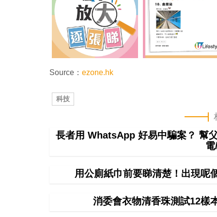
Source：
ezone.hk
科技
長者用 WhatsApp 好易中騙案？ 
電
用公廁紙巾前要睇清楚！出現呢個
消委會衣物清香珠測試12樣