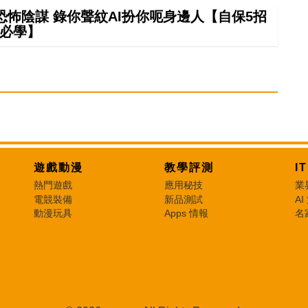
怖陰謀 錄你聲紋AI扮你呃身邊人【自保5招
必學】
遊戲動漫
教學評測
I
熱門遊戲
應用秘技
業
電競裝備
新品測試
AI
動漫玩具
Apps 情報
名