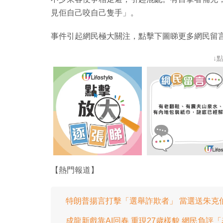
見佢自己咬自己隻手」。
事件引起網民極大關注，點擊下圖睇更多網民留
↓
【熱門報道】
特朗普揚言打擊「選舉詐欺者」 當選送朱克
成龍新戲靠AI回春 重現27歲樣貌 網民負評