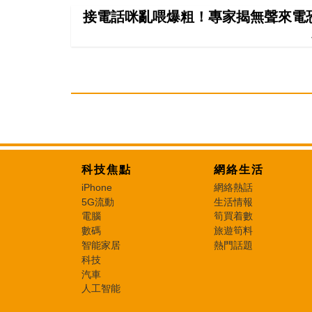
接電話咪亂喂爆粗！專家揭無聲來電恐
科技焦點
網絡生活
iPhone
網絡熱話
5G流動
生活情報
電腦
筍買着數
數碼
旅遊筍料
智能家居
熱門話題
科技
汽車
人工智能