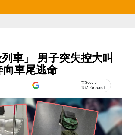
列車」 男子突失控大叫
奔向車尾逃命
在Google
追蹤《e-zone》