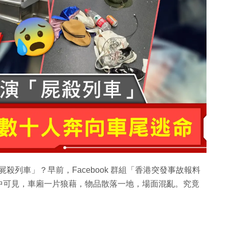
屍殺列車」？早前，Facebook 群組「香港突發事故報料
中可見，車廂一片狼藉，物品散落一地，場面混亂。究竟