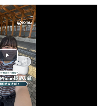
播
放
影
片