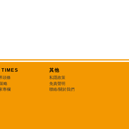
T TIMES
其他
界頭條
私隱政策
 策略
免責聲明
家專欄
聯絡/關於我們