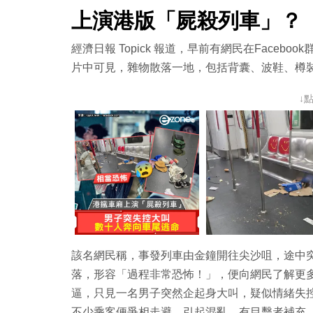
上演港版「屍殺列車」？
經濟日報 Topick 報道，早前有網民在Facebook
片中可見，雜物散落一地，包括背囊、波鞋、樽
↓
該名網民稱，事發列車由金鐘開往尖沙咀，途中
落，形容「過程非常恐怖！」，便向網民了解更
逼，只見一名男子突然企起身大叫，疑似情緒失
不少乘客便爭相走避，引起混亂。有目擊者補充