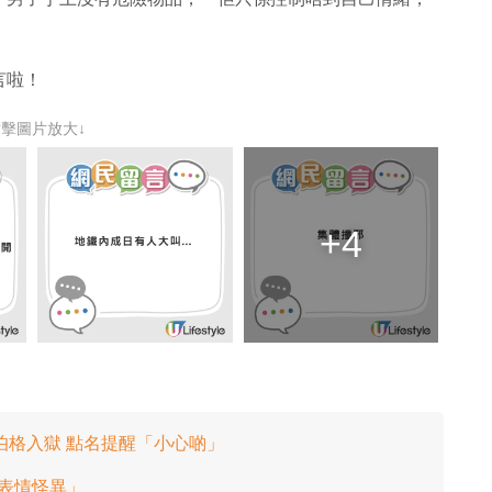
言啦！
點擊圖片放大↓
+4
伯格入獄 點名提醒「小心啲」
「表情怪異」