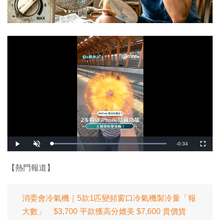
剩
-
0:34
載
播
開
全
入
放
啟
螢
完
音
幕
餘
畢
效
:
【熱門報道】
1
時
0
0
.
間
0
0
消委會冷氣機｜5款1匹變頻窗口冷氣機製冷量「報
%
大數」 $3,700 平款獲高分媲美 $7,600 貴價貨