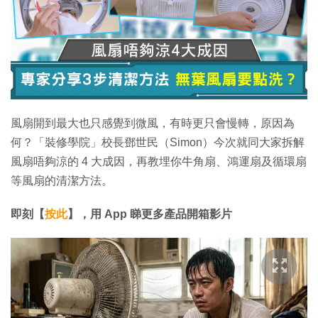
風扇開到最大也只感覺到微風，有時更只會慢轉，原因為
何？「裝修學院」校長鄧世民（Simon）今次就同大家拆解
風扇唔夠涼的 4 大成因，再教埋你牛角扇、鴻運扇及循環扇
等風扇的清潔方法。
即刻【
按此
】，用 App 睇更多產品開箱影片