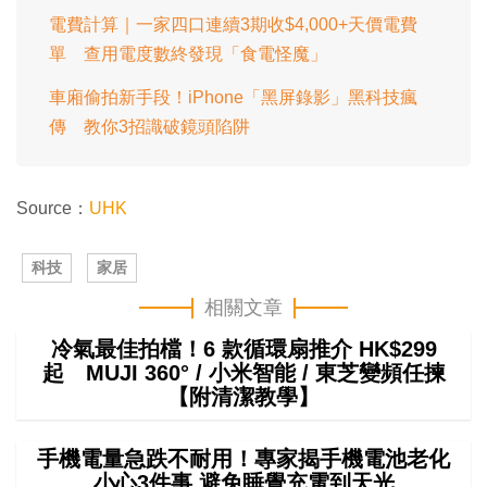
電費計算｜一家四口連續3期收$4,000+天價電費
單 查用電度數終發現「食電怪魔」
車廂偷拍新手段！iPhone「黑屏錄影」黑科技瘋
傳 教你3招識破鏡頭陷阱
Source：
UHK
科技
家居
相關文章
冷氣最佳拍檔！6 款循環扇推介 HK$299
起 MUJI 360° / 小米智能 / 東芝變頻任揀
【附清潔教學】
手機電量急跌不耐用！專家揭手機電池老化
小心3件事 避免睡覺充電到天光