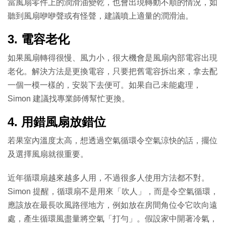
當風扇零件上的潤滑油變乾，也會出現轉動不順的情況，如
聽到風扇咿咿聲或有怪聲，建議噴上適量的潤滑油。
3. 電容老化
如果風扇轉得很慢、風力小，很大機會是風扇內部電容出現
老化。解決方法是更換電容，只要把舊電容拆出來，拿去配
一個一模一樣的，安裝下去便可。如果自己未能處理，
Simon 建議找專業師傅幫忙更換。
4. 用錯風扇放錯位
若果室內溫度太高，想透過空氣循環令空氣涼快的話，擺位
及選擇風扇就很重要。
近年循環扇越來越多人用，不過很多人使用方法都不對。
Simon 提醒，循環扇不是用來「吹人」，而是令空氣循環，
應該放在最長吹風路徑地方，例如放在房間角位令它吹向遠
處，產生循環風盡量將空氣「打勻」。假設家中開著冷氣，