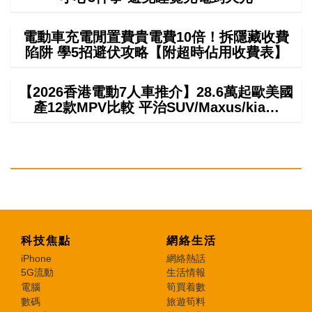
電動車充電閒置費貴電費10倍！拆隱藏收費
陷阱 學5招避伏攻略【附超時佔用收費表】
【2026香港電動7人車推介】28.6萬起歐美國
產12款MPV比較 平治SUV/Maxus/kia…
科技焦點
網絡生活
iPhone
網絡熱話
5G流動
生活情報
電腦
筍買着數
數碼
旅遊筍料