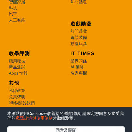
智能家居
熱門話題
科技
汽車
人工智能
遊戲動漫
熱門遊戲
電競裝備
動漫玩具
教學評測
IT TIMES
應用秘技
業界頭條
新品測試
AI 策略
Apps 情報
名家專欄
其他
私隱政策
免責聲明
聯絡/關於我們
本網站使用Cookies來改善您的瀏覽體驗, 請確定您同意及接受我
© 2026 e-zone. All Rights Reserved.
們的
私隱政策與使用條款
才繼續瀏覽。
在Google
同意及關閉
追蹤《e-zone》