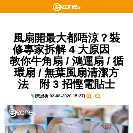
風扇開最大都唔涼？裝
修專家拆解 4 大原因
教你牛角扇 / 鴻運扇 / 循
環扇 / 無葉風扇清潔方
法 附 3 招慳電貼士
|
黃恩祈
|
02-08-2026 15:27
|