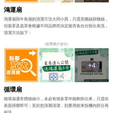
鴻運扇
鴻運扇與牛角扇的清潔方法大同小異，只需見螺絲拆螺絲，
但面罩及底罩會根據不同品牌而決定能否各自分拆出來洗，
清潔方法如下：
↓點擊圖片放大↓
+4
循環扇
循環扇通常體積細小，未必有很多零件能夠拆出來，只需在
表面掃塵即可；至於想深層清潔，則要用鉗來拆機內部分再
刷洗。