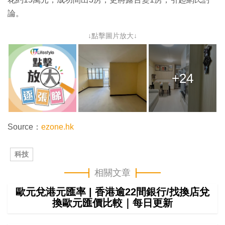
論。
↓點擊圖片放大↓
+24
Source：
ezone.hk
科技
相關文章
歐元兌港元匯率 | 香港逾22間銀行/找換店兌
換歐元匯價比較｜每日更新