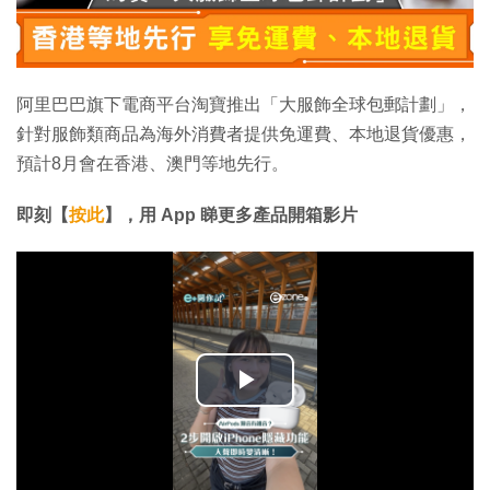
阿里巴巴旗下電商平台淘寶推出「大服飾全球包郵計劃」，
針對服飾類商品為海外消費者提供免運費、本地退貨優惠，
預計8月會在香港、澳門等地先行。
即刻【
按此
】，用 App 睇更多產品開箱影片
播
放