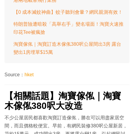
港兩地載客飛行業務
【0 成本滅蚊神曲】蚊子聽到會暈？網民親測有效！
特朗普險遭暗殺「高舉右手」變名場面！淘寶火速推
印花Tee被瘋搶
淘寶傢俬｜淘寶訂造木傢俬380呎公屋間出3房 露台
變出1房埋單$15萬
Source：
hket
【相關話題】淘寶傢俬｜淘寶
木傢俬380呎大改造
不少公屋居民都喜歡淘寶訂造傢俬，勝在可以用盡家居空
間，而且價格較便宜。早前，有網民裝修380呎公屋新居，
花約15萬元，成功間出3房，更將露台變1房，引起網民討