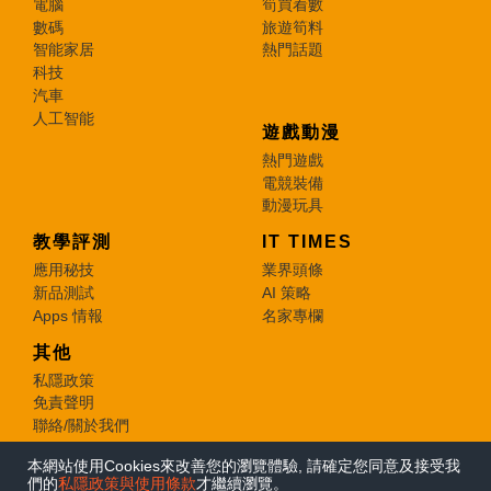
電腦
筍買着數
數碼
旅遊筍料
智能家居
熱門話題
科技
汽車
人工智能
遊戲動漫
熱門遊戲
電競裝備
動漫玩具
教學評測
IT TIMES
應用秘技
業界頭條
新品測試
AI 策略
Apps 情報
名家專欄
其他
私隱政策
免責聲明
聯絡/關於我們
本網站使用Cookies來改善您的瀏覽體驗, 請確定您同意及接受我
© 2026 e-zone. All Rights Reserved.
們的
私隱政策與使用條款
才繼續瀏覽。