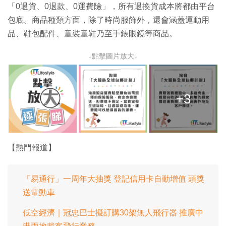
「0退貨、0退款、0運費險」，所有退換貨成本將都由平台
包底。商品種類方面，除了時尚服飾外，還會涵蓋運動用
品、鞋包配件、童裝童鞋乃至手錶眼鏡等商品。
↓點擊圖片放大↓
+3
【熱門報道】
「易通行」一周年大抽獎 登記信用卡自動增值 頭獎
送電動車
低空經濟｜冠忠巴士擬訂購30架無人飛行器 推廣中