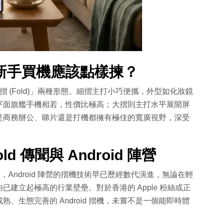
新手買機應該點樣揀？
大摺 (Fold)」兩種形態。細摺主打小巧便攜，外型如化妝鏡
平面旗艦手機相若，性價比極高；大摺則主打水平展開屏
是商務辦公、睇片還是打機都擁有極佳的寬廣視野，深受
d 傳聞與 Android 陣營
場的壓力，Android 陣營的摺機技術早已歷經數代演進，無論在輕
建立起極高的行業壁壘。對於香港的 Apple 粉絲或正
、生態完善的 Android 摺機，未嘗不是一個能即時體