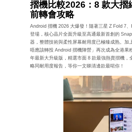
摺機比較2026：8 款大摺
前轉會攻略
Android 摺機 2026 大爆發！隨著三星 Z Fold 7
登場，核心晶片全面升級至高通最新首創的 Snapdragon 
器，整體技術與柔性屏幕耐用度已極臻成熟。加上傳聞
唔應該轉投 Android 摺機陣營」再次成為全港果粉
年最新大升級版，精選市面 8 款最強熱賣摺機
略同耐用度報告，等你一文睇清邊款最啱你！