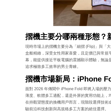
摺機主要分哪兩種形態？
現時市場上的摺機主要分為「細摺 (Flip)」與「
盒般精緻，深受女性用家喜愛，且定價已與常規
幕，能提供接近平板電腦的震撼顯示體驗，無論
追求極致多工效率的男士青睞。
摺機市場新局：iPhone Fol
面對 2026 年傳聞中 iPhone Fold 即將入
薄度、軟體多工適配，還是外屏的實用功能上，均已
在持觀望態度的換機用戶而言，現階段選擇技術成熟
驗前沿科技創新與高規格多工方案的絕佳選擇。