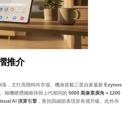
大摺推介
俐落，主打高階時尚市場。機身搭載三星自家最新
Exynos
通晶片。相機硬體雖維持與上代相同的
5000 萬像素廣角＋1200
isual AI 演算引擎
，夜拍與細節表現皆有感升級。此外亦