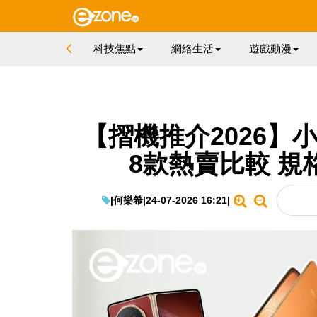
科技焦點
網絡生活
遊戲動漫
【摺機推介2026】小
8款熱賣比較 規
|
何樂希
|
24-07-2026 16:21
|