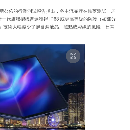
年最新公佈的行業測試報告指出，各主流品牌在跌落測試、屏
代旗艦摺機普遍獲得 IP68 或更高等級的防護（如部分
摺痕」技術大幅減少了屏幕漏液晶、黑點或彩線的風險，日常