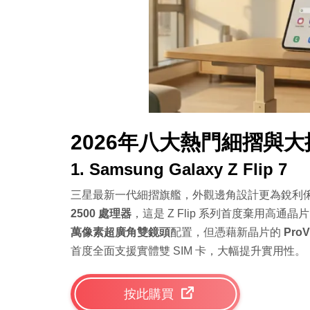
2026年八大熱門細摺與
1. Samsung Galaxy Z Flip 7
三星最新一代細摺旗艦，外觀邊角設計更為銳利
2500 處理器
，這是 Z Flip 系列首度棄用高
萬像素超廣角雙鏡頭
配置，但憑藉新晶片的
ProV
首度全面支援實體雙 SIM 卡，大幅提升實用性。
按此購買