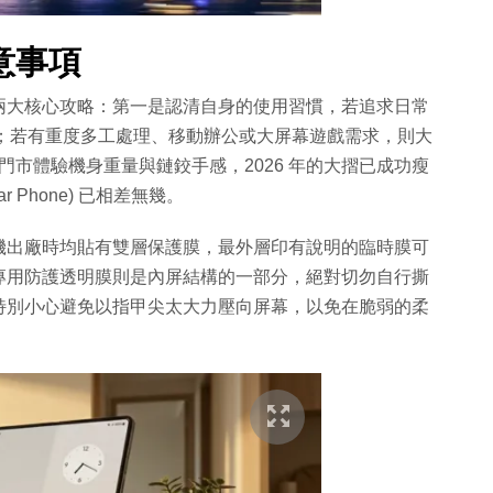
意事項
兩大核心攻略：第一是認清自身的使用習慣，若追求日常
系列；若有重度多工處理、移動辦公或大屏幕遊戲需求，則大
大門市體驗機身重量與鏈鉸手感，2026 年的大摺已成功瘦
r Phone) 已相差無幾。
機出廠時均貼有雙層保護膜，最外層印有說明的臨時膜可
專用防護透明膜則是內屏結構的一部分，絕對切勿自行撕
特別小心避免以指甲尖太大力壓向屏幕，以免在脆弱的柔