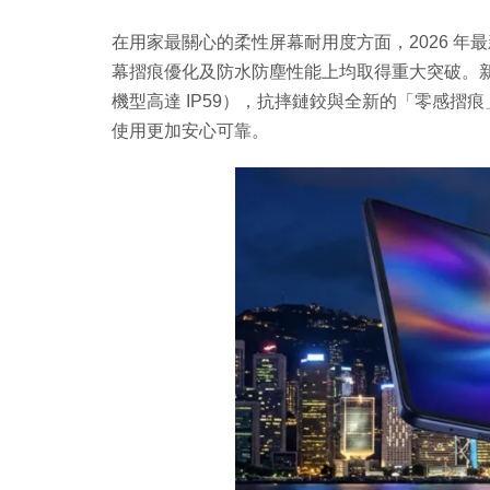
在用家最關心的柔性屏幕耐用度方面，2026 
幕摺痕優化及防水防塵性能上均取得重大突破。新一
機型高達 IP59），抗摔鏈鉸與全新的「零感
使用更加安心可靠。