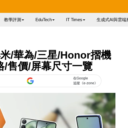
教學評測
EduTech
IT Times
生成式AI與雲端
米/華為/三星/Honor摺機
格/售價/屏幕尺寸一覽
在Google
追蹤《e-zone》