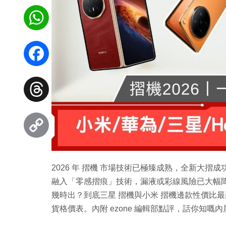
WhatsApp
Facebook
Threads
Copy
2026 年 摺機 市場技術已極臻成熟，全新大摺成功瘦
Link
融入「零感摺痕」技術，漏液或彩線風險已大幅降低
幾時出？到底三星 摺機與小米 摺機邊款性價比最高
貨格價表。內附 ezone 編輯部點評，話你知