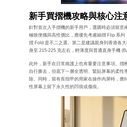
新手買摺機攻略與核心注
針對首次入手摺機的新手用戶，選購時必須留意
極致便攜與高性價比，應優先考慮細摺 Flip 
摺 Fold 是不二之選。第二是建議親身到香港各
身至 215-225 克左右，輕薄度與普通直身手機 (Ba
此外，新手在日常維護上也有重要注意事項。摺
自行撕去，但底下一層全透明、緊貼屏幕的柔性
除。同時，留有長指甲的用家在操作內屏時，應
性屏幕上留下永久性的凹痕或傷痕。