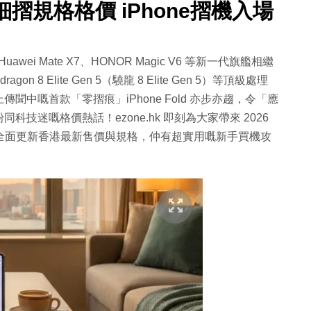
細摺規格格價 iPhone摺機入場
、Huawei Mate X7、HONOR Magic V6 等新一代旗艦相繼
8 Elite Gen 5（驍龍 8 Elite Gen 5）等頂級處理
中嘅首款「零摺痕」iPhone Fold 亦步亦趨，令「應
同科技迷嘅格價熱話！ezone.hk 即刻為大家帶來 2026
，全面更新香港最新售價與規格，仲有超實用嘅新手買機攻