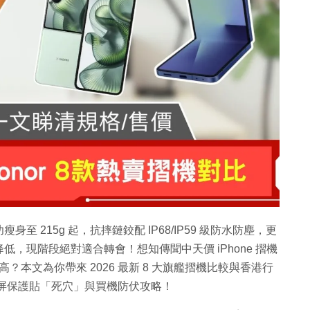
身至 215g 起，抗摔鏈鉸配 IP68/IP59 級防水防塵，更
，現階段絕對適合轉會！想知傳聞中天價 iPhone 摺機
？本文為你帶來 2026 最新 8 大旗艦摺機比較與香港行
嘅內屏保護貼「死穴」與買機防伏攻略！