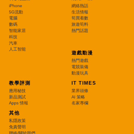
iPhone
網絡熱話
5G流動
生活情報
電腦
筍買着數
數碼
旅遊筍料
智能家居
熱門話題
科技
汽車
人工智能
遊戲動漫
熱門遊戲
電競裝備
動漫玩具
教學評測
IT TIMES
應用秘技
業界頭條
新品測試
AI 策略
Apps 情報
名家專欄
其他
私隱政策
免責聲明
聯絡/關於我們