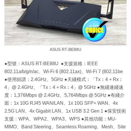
ASUS RT-BE88U
●型號：ASUS RT-BE88U ●支援規格：IEEE
802.11a/b/g/n/ac、Wi-Fi 6 (802.11ax)、Wi-Fi 7 (802.11be
●使用頻譜：2.4GHz、5GHz ●天綫模式：「Tx︰4 + Rx︰
4」@ 2.4GHz、「Tx︰4 + Rx︰4」@ 5GHz ●無綫連綫速
度：1,376Mbps @ 2.4GHz、5,764Mbps @ 5GHz ●有綫介
面：1x 10G RJ45 WAN/LAN、1x 10G SFP+ WAN、4x
2.5G LAN、4x Gigabit LAN、1x USB 3.2 Gen 1 ●保安技術
支援：WPA、WPA2、WPA3、WPS ●其他功能：MU-
MIMO、Band Steering、Seamless Roaming、Mesh、Site