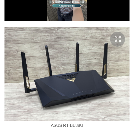
放
影
片
ASUS RT-BE88U