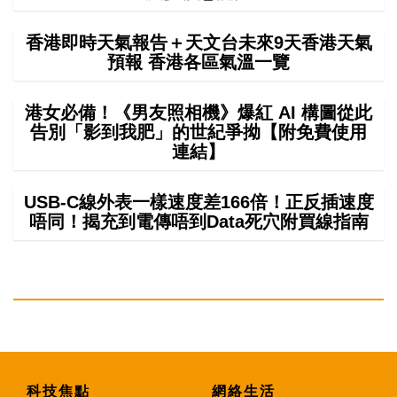
香港即時天氣報告＋天文台未來9天香港天氣
預報 香港各區氣溫一覽
港女必備！《男友照相機》爆紅 AI 構圖從此
告別「影到我肥」的世紀爭拗【附免費使用
連結】
USB-C線外表一樣速度差166倍！正反插速度
唔同！揭充到電傳唔到Data死穴附買線指南
科技焦點
網絡生活