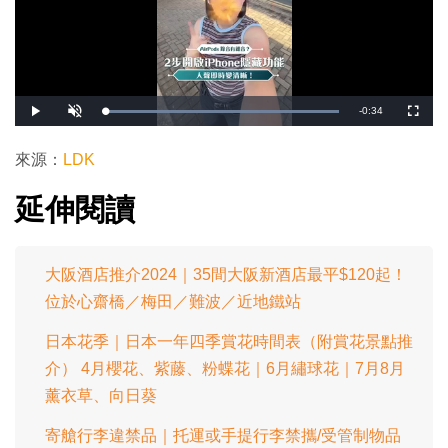
剩
-
0:34
載
播
開
全
入
放
啟
螢
完
音
幕
餘
畢
效
:
來源：
LDK
1
時
0
0
.
延伸閱讀
間
0
0
%
大阪酒店推介2024｜35間大阪新酒店最平$120起！
位於心齋橋／梅田／難波／近地鐵站
日本花季｜日本一年四季賞花時間表（附賞花景點推
介） 4月櫻花、紫藤、粉蝶花｜6月繡球花｜7月8月
薰衣草、向日葵
寄艙行李違禁品｜托運或手提行李禁攜/受管制物品