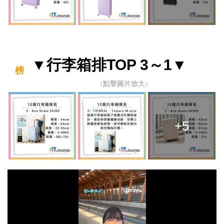
▼行李箱排
TOP 3～1▼
榜
↓點擊圖片放大↓
+5