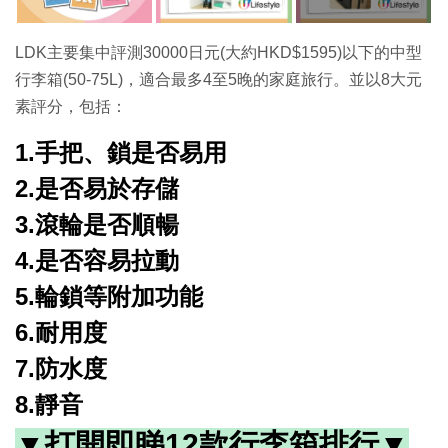
LDK主要集中評測30000日元(大約HKD$1595)以下的中型
行李箱(50-75L)，適合最多4至5晚的家庭旅行。並以8大元
素評分，包括：
1.手把、鎖
是否
易用
2.是否易於存儲
3.滾輪是否順暢
4.
是否
容易
拉動
5.輪鎖等附加功能
6.耐用度
7.防水度
8.靜音
▼打開即睇12款行李箱排行
▼