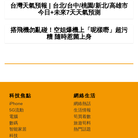
台灣天氣預報 | 台北/台中/桃園/新北/高雄市
今日+未來7天天氣預測
搭飛機勿亂碰！空姐爆機上「呢樣嘢」超污
糟 隨時惹菌上身
科技焦點
網絡生活
iPhone
網絡熱話
5G流動
生活情報
電腦
筍買着數
數碼
旅遊筍料
智能家居
熱門話題
科技