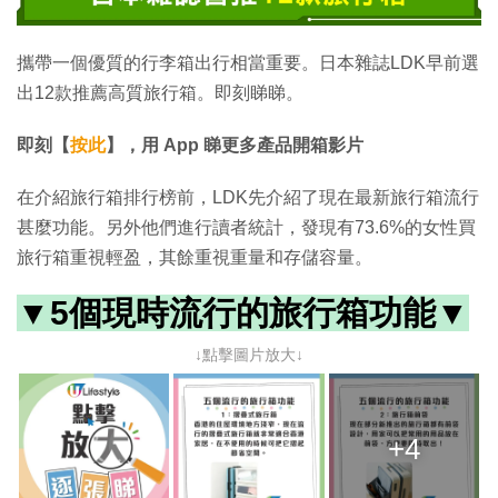
攜帶一個優質的行李箱出行相當重要。日本雜誌LDK早前選
出12款推薦高質旅行箱。即刻睇睇。
即刻【
按此
】，用
App
睇更多產品開箱影片
在介紹旅行箱排行榜前，LDK先介紹了現在最新
旅行箱流行
甚麼功能。另外他們進行讀者統計，發現有73.6%的女性買
旅行箱重視輕盈，其餘重視重量和存儲容量。
▼
5個現時流行的旅行箱功能
▼
↓點擊圖片放大↓
+4