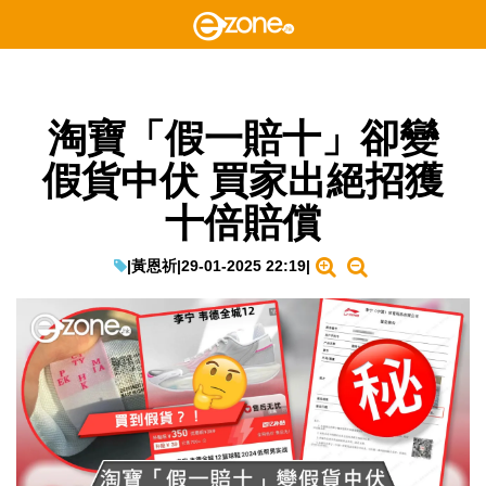
淘寶「假一賠十」卻變
假貨中伏 買家出絕招獲
十倍賠償
|
黃恩祈
|
29-01-2025 22:19
|