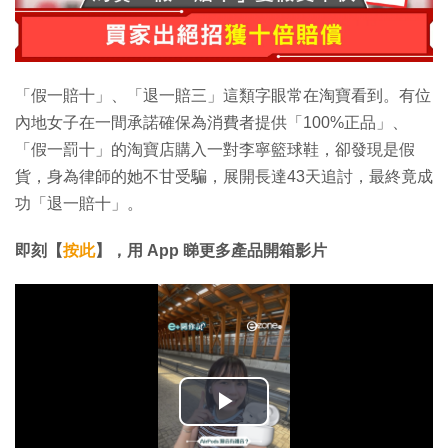
「假一賠十」、「退一賠三」這類字眼常在淘寶看到。有位
內地女子在一間承諾確保為消費者提供「100%正品」、
「假一罰十」的淘寶店購入一對李寧籃球鞋，卻發現是假
貨，身為律師的她不甘受騙，展開長達43天追討，最終竟成
功「退一賠十」。
即刻【
按此
】，用
App
睇更多產品開箱影片
播