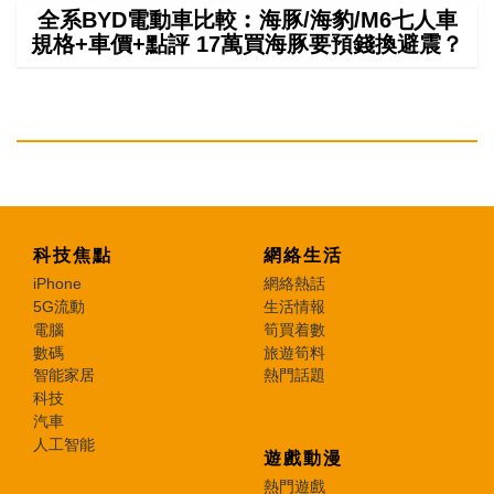
全系BYD電動車比較︰海豚/海豹/M6七人車
規格+車價+點評 17萬買海豚要預錢換避震？
科技焦點
網絡生活
iPhone
網絡熱話
5G流動
生活情報
電腦
筍買着數
數碼
旅遊筍料
智能家居
熱門話題
科技
汽車
人工智能
遊戲動漫
熱門遊戲