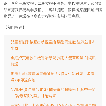
認可李寧一級授權，二級授權不清楚。非授權渠道，它的貨
品來源我們稱為非授權」。客服提醒，消費者應謹慎選擇購
物渠道，建議在李寧官方授權的店舖購買商品。
【熱門報道】
兒童智能手錶產出歧視言論 製造商道歉 強調並非AI
生成
全紅嬋買這款手機送贈母親 指定大螢幕容量 引網民
熱議
港漂月薪4萬嘆留港難適應！列3大生活難處：考慮
滿7年即返內地
NVIDIA 黃仁勳台北 37 間美食地圖曝光！ 其中一間
「像媽媽做的菜」【附名單】
一家3口北上山姆開心掃貨 「240公斤」貨無法直郵