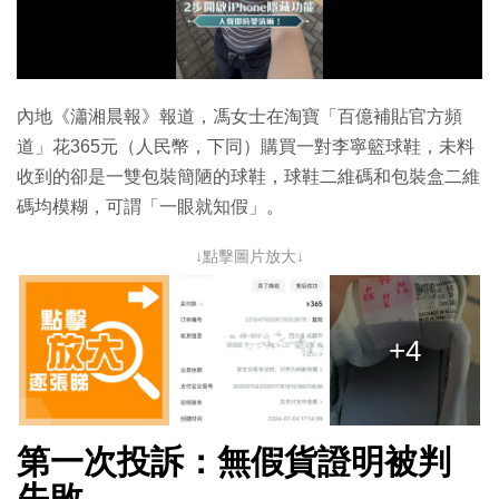
放
影
片
內地《瀟湘晨報》報道，馮女士在淘寶「百億補貼官方頻
道」花365元（人民幣，下同）購買一對李寧籃球鞋，未料
收到的卻是一雙包裝簡陋的球鞋，球鞋二維碼和包裝盒二維
碼均模糊，可謂「一眼就知假」。
↓點擊圖片放大↓
+4
第一次投訴：無假貨證明被判
失敗