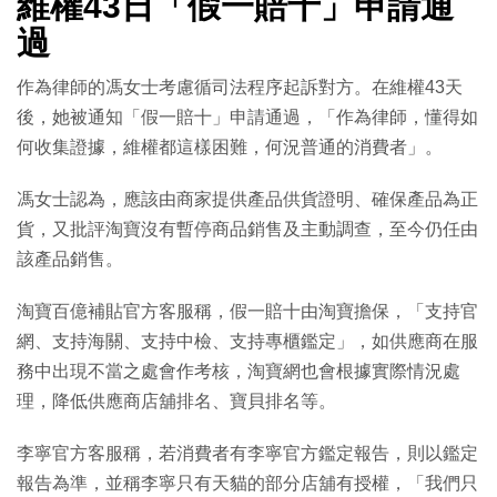
維權43日「假一賠十」申請通
過
作為律師的馮女士考慮循司法程序起訴對方。在維權43天
後，她被通知「假一賠十」申請通過，「作為律師，懂得如
何收集證據，維權都這樣困難，何況普通的消費者」。
馮女士認為，應該由商家提供產品供貨證明、確保產品為正
貨，又批評淘寶沒有暫停商品銷售及主動調查，至今仍任由
該產品銷售。
淘寶百億補貼官方客服稱，假一賠十由淘寶擔保，「支持官
網、支持海關、支持中檢、支持專櫃鑑定」，如供應商在服
務中出現不當之處會作考核，淘寶網也會根據實際情況處
理，降低供應商店舖排名、寶貝排名等。
李寧官方客服稱，若消費者有李寧官方鑑定報告，則以鑑定
報告為準，並稱李寧只有天貓的部分店舖有授權，「我們只