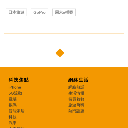
日本旅遊
GoPro
周末e檔案
科技焦點
網絡生活
iPhone
網絡熱話
5G流動
生活情報
電腦
筍買着數
數碼
旅遊筍料
智能家居
熱門話題
科技
汽車