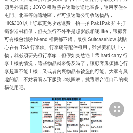
須另外購買；JOYO 租遊勝在速遞收送地區多，連用家住在
屯門、北區等偏遠地區，都可派速遞公司收送物品，
HK$300 以上訂單更免收速遞費；拍一拍 Pak1Pak 雖主打
攝影器材租借，但去旅行不外乎是想影靚相呃 like，讓顧客
可有機會體驗 hi-end 相機都不錯，最後 SuitcaseNow 就貼
心在有 TSA 行李鎖、行李磅等配件租用，雖然要租以上小
物，就必須要先租行李箱，但假如突然遇上帶 hard carry 行
李上機的情況，這些物品就來得及時了，讓顧客毋須擔心行
李超重不能上機，又或者內裏物品有被盜的可能。大家有興
趣的話，不妨看看以下服務比較圖表，挑選最合適自己的機
構使用吧。