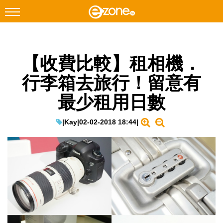
搜尋
【收費比較】租相機．
Facebook
Instagram
行李箱去旅行！留意有
科技焦點
最少租用日數
網絡生活
遊戲動漫
|
Kay
|
02-02-2018 18:44
|
教學評測
EduTech
IT Times
生成式AI與雲端應用
Enterprise Digital Transformation