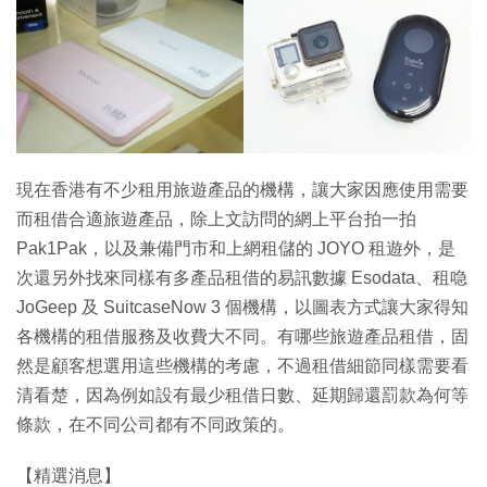
特集
現在香港有不少租用旅遊產品的機構，讓大家因應使用需要
而租借合適旅遊產品，除上文訪問的網上平台拍一拍
Pak1Pak，以及兼備門市和上網租儲的 JOYO 租遊外，是
次還另外找來同樣有多產品租借的易訊數據 Esodata、租喼
JoGeep 及 SuitcaseNow 3 個機構，以圖表方式讓大家得知
各機構的租借服務及收費大不同。有哪些旅遊產品租借，固
然是顧客想選用這些機構的考慮，不過租借細節同樣需要看
清看楚，因為例如設有最少租借日數、延期歸還罰款為何等
條款，在不同公司都有不同政策的。
【精選消息】