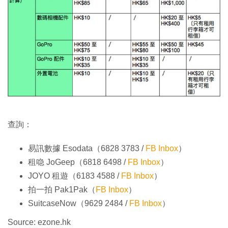
查詢：
易訊數據 Esodata（6828 3783 /
FB Inbox
）
租喼 JoGeep（6818 6498 /
FB Inbox
）
JOYO 租遊（6183 4588 /
FB Inbox
）
拍一拍 Pak1Pak（
FB Inbox
）
SuitcaseNow（9629 2484 /
FB Inbox
）
Source: ezone.hk