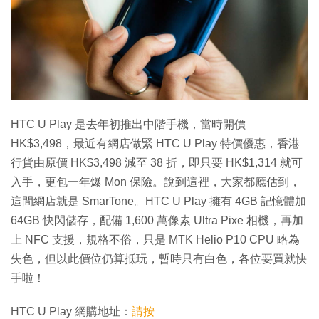
特集
HTC U Play 是去年初推出中階手機，當時開價
HK$3,498，最近有網店做緊 HTC U Play 特價優惠，香港
行貨由原價 HK$3,498 減至 38 折，即只要 HK$1,314 就可
入手，更包一年爆 Mon 保險。說到這裡，大家都應估到，
這間網店就是 SmarTone。HTC U Play 擁有 4GB 記憶體加
64GB 快閃儲存，配備 1,600 萬像素 Ultra Pixe 相機，再加
上 NFC 支援，規格不俗，只是 MTK Helio P10 CPU 略為
失色，但以此價位仍算抵玩，暫時只有白色，各位要買就快
手啦！
HTC U Play 網購地址：
請按