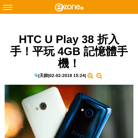
搜尋
HTC U Play 38 折入
Facebook
Instagram
手！平玩 4GB 記憶體手
科技焦點
機！
網絡生活
遊戲動漫
|
天師
|
02-02-2018 15:24
|
教學評測
EduTech
IT Times
生成式AI與雲端應用
Enterprise Digital Transformation