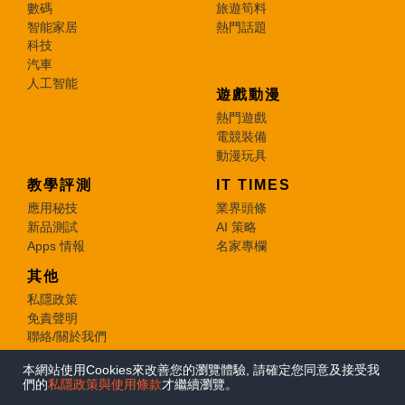
數碼
旅遊筍料
智能家居
熱門話題
科技
汽車
人工智能
遊戲動漫
熱門遊戲
電競裝備
動漫玩具
教學評測
IT TIMES
應用秘技
業界頭條
新品測試
AI 策略
Apps 情報
名家專欄
其他
私隱政策
免責聲明
聯絡/關於我們
本網站使用Cookies來改善您的瀏覽體驗, 請確定您同意及接受我
© 2026 e-zone. All Rights Reserved.
們的
私隱政策與使用條款
才繼續瀏覽。