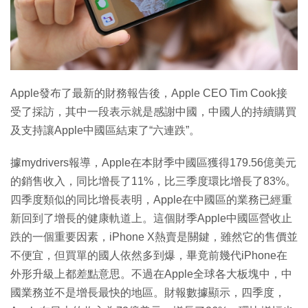
Apple發布了最新的財務報告後，Apple CEO Tim Cook接
受了採訪，其中一段表示就是感謝中國，中國人的持續購買
及支持讓Apple中國區結束了“六連跌”。
據mydrivers報導，Apple在本財季中國區獲得179.56億美元
的銷售收入，同比增長了11%，比三季度環比增長了83%。
四季度類似的同比增長表明，Apple在中國區的業務已經重
新回到了增長的健康軌道上。這個財季Apple中國區營收止
跌的一個重要因素，iPhone X熱賣是關鍵，雖然它的售價並
不便宜，但買單的國人依然多到爆，畢竟前幾代iPhone在
外形升級上都差點意思。不過在Apple全球各大板塊中，中
國業務並不是增長最快的地區。財報數據顯示，四季度，