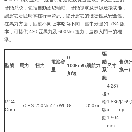
智能系統，包括自動駕駛輔助、智能導航及無線連接功能，
讓駕駛者隨時掌握行車資訊，提升駕駛的便捷性及安全性。
在馬力方面，因應不同版本略有不同，當中最強的 RS4 版
本，可提供 430 匹馬力及 600Nm 扭力，遠超入門車的標
準。
驅
0-
電池容
動
售價(
型號
馬力
扭力
100km/h
續航力
尺寸
量
系
換一)
加速
統
4,287
後
x
MG4
輪
1,836
$169,
170PS
250Nm
51kWh
8s
350km
Corp
驅
x
up
動
1,504
mm