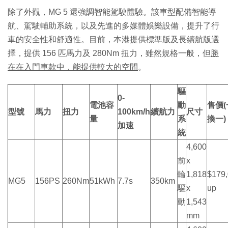
除了外觀，MG 5 還強調智能駕駛體驗。該車型配備智能導
航、駕駛輔助系統，以及先進的多媒體娛樂設備，提升了行
車的安全性和舒適性。目前，本港提供標準版及長續航版選
擇，提供 156 匹馬力及 280Nm 扭力，雖然規格一般，但
勝
在在入門車款中，能提供較大的空間
。
驅
0-
電池容
動
售價(
型號
馬力
扭力
100km/h
續航力
尺寸
量
系
換一)
加速
統
4,600
前
x
輪
1,818
$179
MG5
156PS
260Nm
51kWh
7.7s
350km
驅
x
up
動
1,543
mm