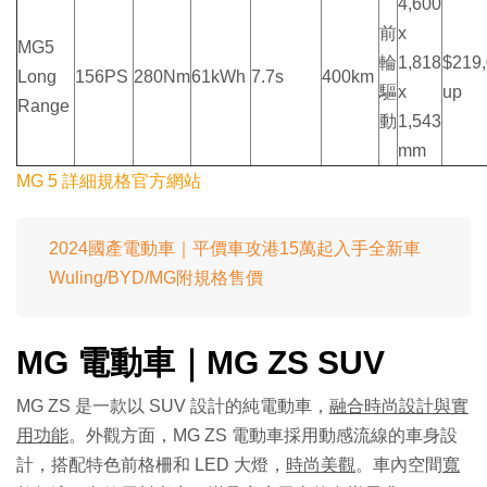
4,600
前
x
MG5
輪
1,818
$219
Long
156PS
280Nm
61kWh
7.7s
400km
驅
x
up
Range
動
1,543
mm
MG 5 詳細規格官方網站
2024國產電動車｜平價車攻港15萬起入手全新車
Wuling/BYD/MG附規格售價
MG 電動車｜MG ZS SUV
MG ZS 是一款以 SUV 設計的純電動車，
融合時尚設計與實
用功能
。外觀方面，MG ZS 電動車採用動感流線的車身設
計，搭配特色前格柵和 LED 大燈，
時尚美觀
。車內空間
寬