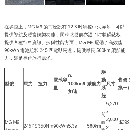
在操控上，MG M9 的前座設有 12.3 吋觸控中央屏幕，可以
提供導航及豐富娛樂功能，同時呔盤前亦設 7 吋數碼錶板，
提供各種行車資訊。技與性能方面，MG M9 配備了高效能
90kWh 電池組和 245 匹電動馬達，提供最長 580km 續航能
力，滿足長途旅行需求。
驅
0-
電池容
動
售價 
型號
馬力
扭力
100km/h
續航力
尺寸
量
系
換一)
加速
統
5,270
x
前
2,000
MG M9
輪
$399
245PS
350Nm
90kWh
5.3s
580km
x