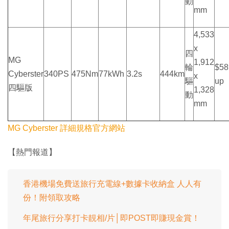
動
mm
4,533
x
四
MG
1,912
輪
$58
Cyberster
340PS
475Nm
77kWh
3.2s
444km
x
驅
up
四驅版
1,328
動
mm
MG Cyberster 詳細規格官方網站
【熱門報道】
香港機場免費送旅行充電線+數據卡收納盒 人人有
份！附領取攻略
年尾旅行分享打卡靚相/片│即POST即賺現金賞！