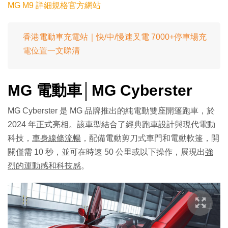
MG M9 詳細規格官方網站
香港電動車充電站｜快/中/慢速叉電 7000+停車場充
電位置一文睇清
MG 電動車│MG Cyberster
MG Cyberster 是 MG 品牌推出的純電動雙座開篷跑車，於
2024 年正式亮相。該車型結合了經典跑車設計與現代電動
科技，
車身線條流暢
，配備電動剪刀式車門和電動軟篷，開
關僅需 10 秒，並可在時速 50 公里或以下操作，展現出
強
烈的運動感和科技感
。