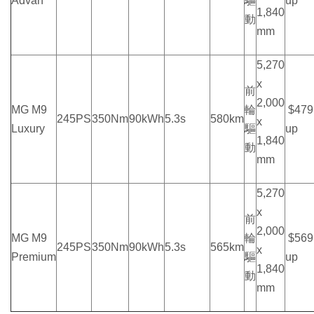
Advan
驅
up
1,840
動
mm
5,270
x
前
2,000
MG M9
輪
$479
245PS
350Nm
90kWh
5.3s
580km
x
Luxury
驅
up
1,840
動
mm
5,270
x
前
2,000
MG M9
輪
$569
245PS
350Nm
90kWh
5.3s
565km
x
Premium
驅
up
1,840
動
mm