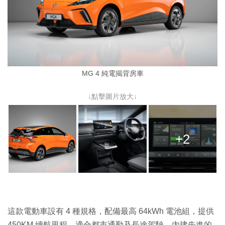
MG 4 純電揭背房車
↓點擊圖片放大↓
+2
這款電動車設有 4 種規格，配備最高 64kWh 電池組，提供
450KM 續航里程，適合都市通勤及長途駕駛。內建先進的