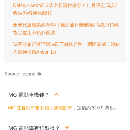
Daiso／Aeon$12店全新清貨優惠！11月限定 玩具/
收納/旅行用品$8起
永安旅遊優惠碼2024｜最新旅行團/郵輪/高鐵折扣碼
指定信用卡額外再減
馮素波旅行激罕曬馮氏三姊妹合照！網民震撼：細妹
先係神撞樣Anson Lo
Source : ezone.hk
MG 電動車幾錢？
MG 在香港有售多個型號電動車
，定價約 $16.9 萬起。
MG 電動車有乜型號？