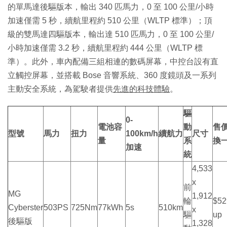
的單馬達後驅版本，輸出 340 匹馬力，0 至 100 公里/小時
加速僅需 5 秒，續航里程約 510 公里（WLTP 標準）；頂
級的雙馬達四驅版本，輸出達 510 匹馬力，0 至 100 公里/
小時加速僅需 3.2 秒，續航里程約 444 公里（WLTP 標
準）。此外，車內配備三組相連的數碼屏幕，中控台設有直
立觸控屏幕，並搭載 Bose 音響系統、360 度鏡頭及一系列
主動安全系統，為駕駛者提供
先進的科技體驗
。
驅
0-
電池容
動
售價
型號
馬力
扭力
100km/h
續航力
尺寸
量
系
換一
加速
統
4,533
x
前
MG
1,912
輪
$52
Cyberster
503PS
725Nm
77kWh
5s
510km
x
驅
up
後驅版
1,328