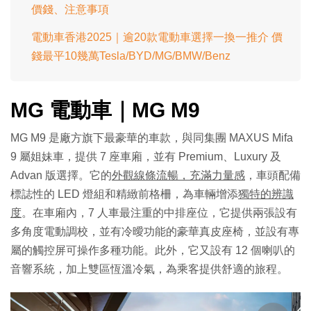
價錢、注意事項
電動車香港2025｜逾20款電動車選擇一換一推介 價
錢最平10幾萬Tesla/BYD/MG/BMW/Benz
MG 電動車｜MG M9
MG M9 是廠方旗下最豪華的車款，與同集團 MAXUS Mifa
9 屬姐妹車，提供 7 座車廂，並有 Premium、Luxury 及
Advan 版選擇。它的
外觀線條流暢，充滿力量感
，車頭配備
標誌性的 LED 燈組和精緻前格柵，為車輛增添
獨特的辨識
度
。在車廂內，7 人車最注重的中排座位，它提供兩張設有
多角度電動調校，並有冷曖功能的豪華真皮座椅，並設有專
屬的觸控屏可操作多種功能。此外，它又設有 12 個喇叭的
音響系統，加上雙區恆溫冷氣，為乘客提供舒適的旅程。