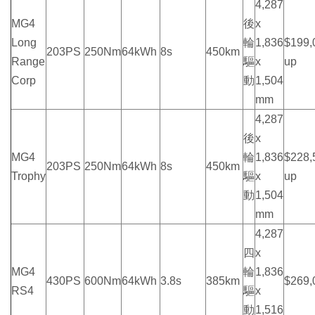
4,287
MG4
後
x
Long
輪
1,836
$199,
203PS
250Nm
64kWh
8s
450km
Range
驅
x
up
Corp
動
1,504
mm
4,287
後
x
MG4
輪
1,836
$228,
203PS
250Nm
64kWh
8s
450km
Trophy
驅
x
up
動
1,504
mm
4,287
四
x
MG4
輪
1,836
430PS
600Nm
64kWh
3.8s
385km
$269,
RS4
驅
x
動
1,516