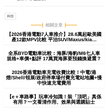
科技
相關文章
【2026香港電動7人車推介】28.6萬起歐美國
產12款MPV比較 平治SUV/Maxus/kia…
全系BYD電動車比較︰海豚/海豹/M6七人車
規格+車價+點評 17萬買海豚要預錢換避震？
2026香港電動車充電收費比較！中電/港
燈/Shell/領展/政府停車場付費充電站地圖+慢
中快速充電費用
【e＋車路事】玩車冷知識！裝「頂吧」真係
有用？一文看清作用、效果與選購貼士