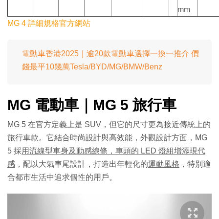
mm
MG 4 詳細規格官方網站
電動車香港2025｜逾20款電動車選擇一換一推介 價
錢最平10幾萬Tesla/BYD/MG/BMW/Benz
MG 電動車｜MG 5 旅行車
MG 5 在官方定義上是 SUV，但它的尺寸更為接近傳統上的
旅行車款。它結合時尚設計與高效能，外觀設計方面，MG
5 採
用流線型車身及動感線條，車頭的 LED 燈組增添現代
感
，配以大氣車尾設計，打造出年輕化的
運動風格
，特別適
合都市生活中追求個性的用戶。