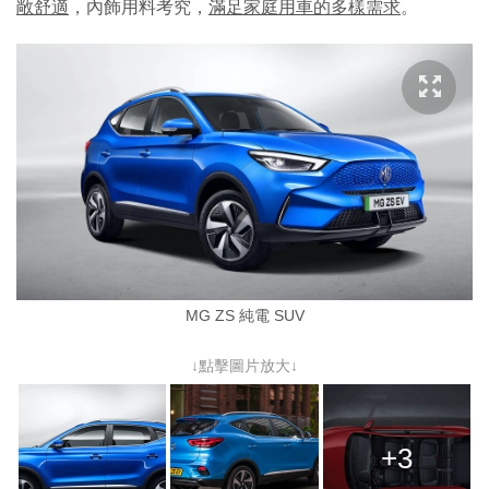
敞舒適
，內飾用料考究，
滿足家庭用車的多樣需求
。
MG ZS 純電 SUV
↓點擊圖片放大↓
+3