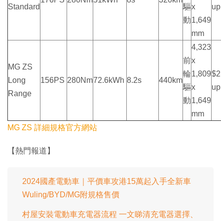
Standard
驅
x
up
動
1,649
mm
4,323
前
x
MG ZS
輪
1,809
$2
Long
156PS
280Nm
72.6kWh
8.2s
440km
驅
x
up
Range
動
1,649
mm
MG ZS 詳細規格官方網站
【熱門報道】
2024國產電動車｜平價車攻港15萬起入手全新車
Wuling/BYD/MG附規格售價
村屋安裝電動車充電器流程 一文睇清充電器選擇、