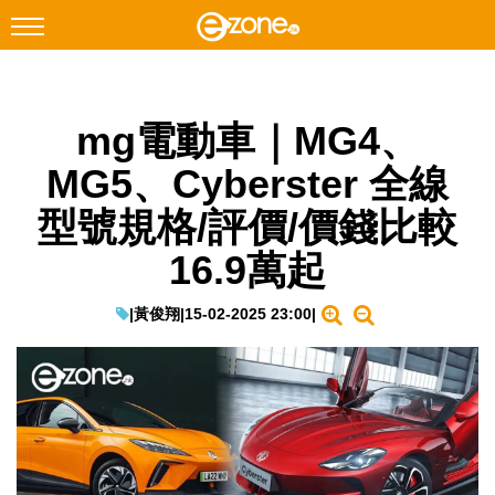
搜尋
mg電動車｜MG4、
Facebook
Instagram
MG5、Cyberster 全線
科技焦點
型號規格/評價/價錢比較
網絡生活
16.9萬起
遊戲動漫
教學評測
|
黃俊翔
|
15-02-2025 23:00
|
EduTech
IT Times
生成式AI與雲端應用
Enterprise Digital Transformation