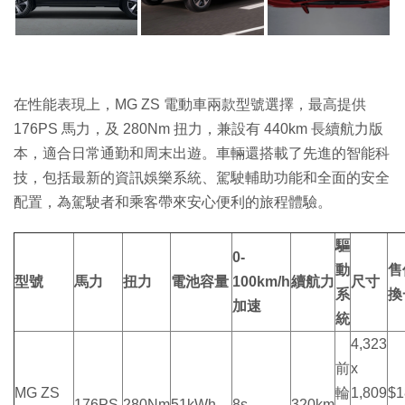
在性能表現上，MG ZS 電動車兩款型號選擇，最高提供
176PS 馬力，及 280Nm 扭力，兼設有 440km 長續航力版
本，適合日常通勤和周末出遊。車輛還搭載了先進的智能科
技，包括最新的資訊娛樂系統、駕駛輔助功能和全面的安全
配置，為駕駛者和乘客帶來安心便利的旅程體驗。
驅
0-
動
售
型號
馬力
扭力
電池容量
100km/h
續航力
尺寸
系
換
加速
統
4,323
前
x
MG ZS
輪
1,809
$1
176PS
280Nm
51kWh
8s
320km