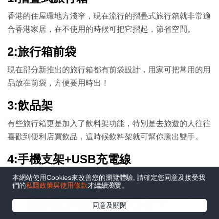
香港的住屋環地方淺窄，現在流行的摺疊式旅行箱就非常適
合香港家居，在不使用的時候可把它摺起，節省空間。
2:旅行箱前袋
現在部分新推出的旅行箱都有前袋設計，用家可把常用的用
品放在前袋，方便要用時出！
3:飲品架
有些旅行箱更是加入了飲料架功能，特別是去旅遊的人往往
喜歡到便利店買飲品，這時候飲料架就可幫你騰出雙手。
4:手機支架+USB充電線
部分新型的行孪箱內置了電耭移動電池和電話支架，方便用
本網站使用Cookies來改善您的瀏覽體驗, 請確定您同意及接受我
們的
私隱政策與使用條款
才繼續瀏覽。
家在等車或旅行時可輕鬆地看影片或地圖，更可為手機充
在Google
電。
同意及關閉
追蹤《e-zone》