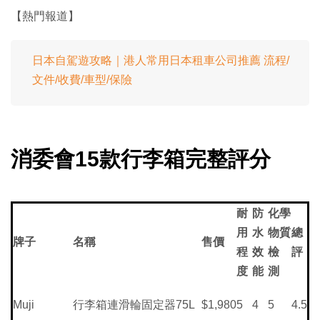
【熱門報道】
日本自駕遊攻略｜港人常用日本租車公司推薦 流程/
文件/收費/車型/保險
消委會15款行李箱完整評分
耐
防
化學
用
水
物質
總
牌子
名稱
售價
程
效
檢
評
度
能
測
Muji
行李箱連滑輪固定器75L
$1,980
5
4
5
4.5