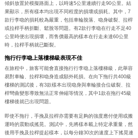
傾斜放置於模擬路面上，以時速5公里連續行走90公里。結
果顯示，所有樣本均出現不同程度的損壞或損耗。其中，7
款行李喼的損耗較為嚴重，包括車輪脫落、喼身破裂、拉桿
或拉桿手柄折斷、鬆脫等問題。有2款行李喼在行走不足40
公里時便出現損壞，而售價最高的樣本在行走未達60公里
時，拉桿手柄就已斷裂。
拖行行李喼上落樓梯級表現不佳
在旅程中，旅客可能會直接拖行行李喼上落樓梯級，此舉容
易對車輪、拉桿和喼身造成額外耗損。在向下拖行共400級
樓梯的測試後，有3款樣本出現喼身與車輪接合位破裂、拉
桿彎曲變形導致無法正常伸縮等情況，其中1款在拖行45級
樓梯後就已出現問題。
即使不拖行，手挽及拉桿亦需要有足夠的強度應付使用或搬
運時的震動或搖晃。測試中，先將樣本載上特定承重量，然
後用手挽及拉桿提起樣本，以每分鐘30次的速度上下搖晃連