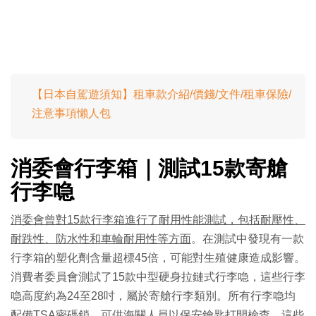
【日本自駕遊須知】租車款介紹/價錢/文件/租車保險/
注意事項懶人包
消委會行李箱｜測試15款寄艙
行李喼
消委會曾對15款行李箱進行了耐用性能測試，包括耐壓性、
耐跌性、防水性和車輪耐用性等方面
。在測試中發現有一款
行李箱的塑化劑含量超標45倍，可能對生殖健康造成影響。
消費者委員會測試了15款中型硬身拉鏈式行李喼，這些行李
喼高度約為24至28吋，屬於寄艙行李類別。所有行李喼均
配備TSA密碼鎖，可供海關人員以保安鑰匙打開檢查。這些