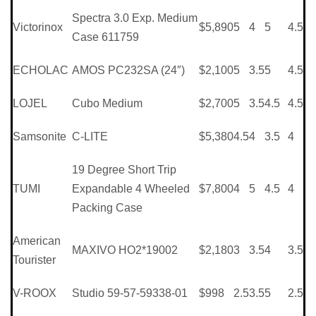
Spectra 3.0 Exp. Medium
Victorinox
$5,890
5
4
5
4.5
Case 611759
ECHOLAC
AMOS PC232SA (24″)
$2,100
5
3.5
5
4.5
LOJEL
Cubo Medium
$2,700
5
3.5
4.5
4.5
Samsonite
C-LITE
$5,380
4.5
4
3.5
4
19 Degree Short Trip
TUMI
Expandable 4 Wheeled
$7,800
4
5
4.5
4
Packing Case
American
MAXIVO HO2*19002
$2,180
3
3.5
4
3.5
Tourister
V-ROOX
Studio 59-57-59338-01
$998
2.5
3.5
5
2.5