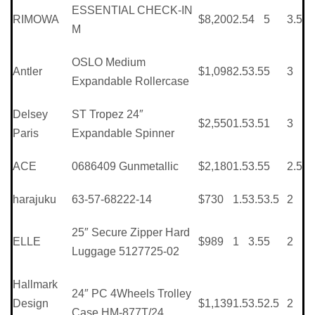
ESSENTIAL CHECK-IN
RIMOWA
$8,200
2.5
4
5
3.5
M
OSLO Medium
Antler
$1,098
2.5
3.5
5
3
Expandable Rollercase
Delsey
ST Tropez 24″
$2,550
1.5
3.5
1
3
Paris
Expandable Spinner
ACE
0686409 Gunmetallic
$2,180
1.5
3.5
5
2.5
harajuku
63-57-68222-14
$730
1.5
3.5
3.5
2
25″ Secure Zipper Hard
ELLE
$989
1
3.5
5
2
Luggage 5127725-02
Hallmark
24″ PC 4Wheels Trolley
Design
$1,139
1.5
3.5
2.5
2
Case HM-877T/24