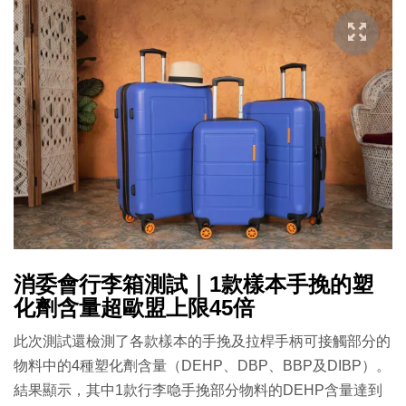
消委會行李箱測試｜1款樣本手挽的塑
化劑含量超歐盟上限45倍
此次測試還檢測了各款樣本的手挽及拉桿手柄可接觸部分的
物料中的4種塑化劑含量（DEHP、DBP、BBP及DIBP）。
結果顯示，其中1款行李喼手挽部分物料的DEHP含量達到