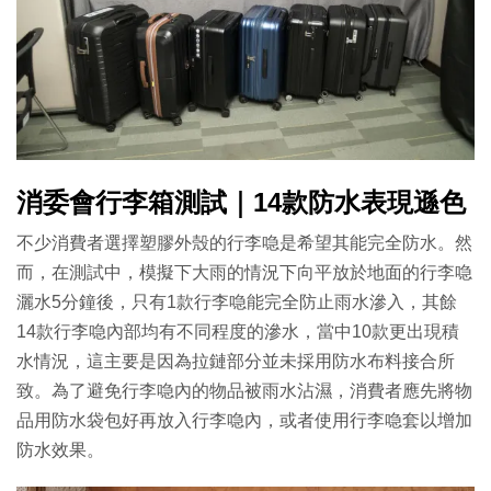
消委會行李箱測試｜14款防水表現遜色
不少消費者選擇塑膠外殼的行李喼是希望其能完全防水。然
而，在測試中，模擬下大雨的情況下向平放於地面的行李喼
灑水5分鐘後，只有1款行李喼能完全防止雨水滲入，其餘
14款行李喼內部均有不同程度的滲水，當中10款更出現積
水情況，這主要是因為拉鏈部分並未採用防水布料接合所
致。為了避免行李喼內的物品被雨水沾濕，消費者應先將物
品用防水袋包好再放入行李喼內，或者使用行李喼套以增加
防水效果。