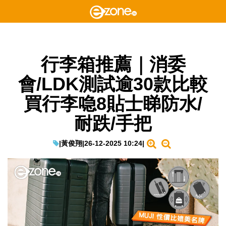
行李箱推薦｜消委
會/LDK測試逾30款比較
買行李喼8貼士睇防水/
耐跌/手把
|
黃俊翔
|
26-12-2025 10:24
|