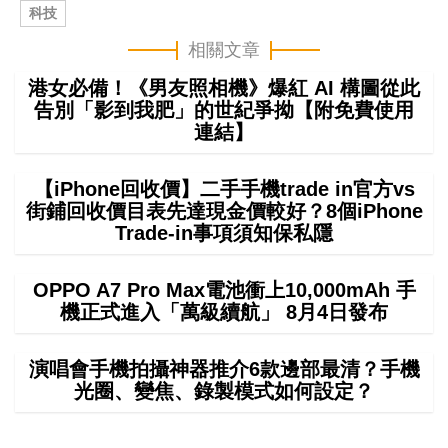
科技
相關文章
港女必備！《男友照相機》爆紅 AI 構圖從此
告別「影到我肥」的世紀爭拗【附免費使用
連結】
【iPhone回收價】二手手機trade in官方vs
街鋪回收價目表先達現金價較好？8個iPhone
Trade-in事項須知保私隱
OPPO A7 Pro Max電池衝上10,000mAh 手
機正式進入「萬級續航」 8月4日發布
演唱會手機拍攝神器推介6款邊部最清？手機
光圈、變焦、錄製模式如何設定？