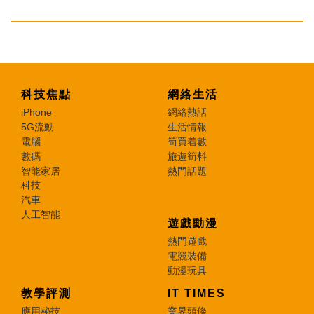
科技焦點
網絡生活
iPhone
網絡熱話
5G流動
生活情報
電腦
筍買着數
數碼
旅遊筍料
智能家居
熱門話題
科技
汽車
人工智能
遊戲動漫
熱門遊戲
電競裝備
動漫玩具
教學評測
IT TIMES
應用秘技
業界頭條