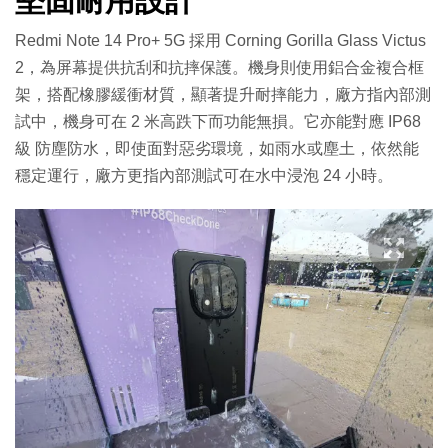
堅固耐用設計
Redmi Note 14 Pro+ 5G 採用 Corning Gorilla Glass Victus
2，為屏幕提供抗刮和抗摔保護。機身則使用鋁合金複合框
架，搭配橡膠緩衝材質，顯著提升耐摔能力，廠方指內部測
試中，機身可在 2 米高跌下而功能無損。它亦能對應 IP68
級 防塵防水，即使面對惡劣環境，如雨水或塵土，依然能
穩定運行，廠方更指內部測試可在水中浸泡 24 小時。