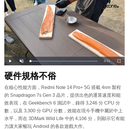
剩
-
0:11
載
播
開
全
入
放
啟
螢
完
音
幕
餘
畢
效
硬件規格不俗
:
1
時
0
0
.
在核心性能方面，Redmi Note 14 Pro+ 5G 搭載 4nm 製程
間
0
0
%
的 Snapdragon 7s Gen 3 晶片，提供出色的運算速度和能
效表現，在 Geekbench 6 測試中，錄得 3,246 分 CPU 分
數，以及 3,300 分 GPU 分數，效能在現今手機中屬於中上
水平，而在 3DMark Wild Life 中的 4,106 分，則顯示它有能
力讓大家暢玩 Android 的各款遊戲大作。