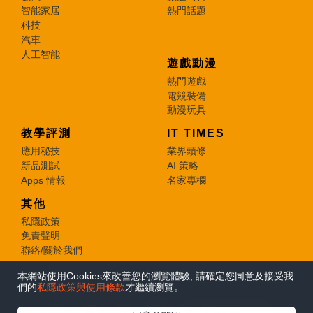
智能家居
熱門話題
科技
汽車
人工智能
遊戲動漫
熱門遊戲
電競裝備
動漫玩具
教學評測
IT TIMES
應用秘技
業界頭條
新品測試
AI 策略
Apps 情報
名家專欄
其他
私隱政策
免責聲明
聯絡/關於我們
本網站使用Cookies來改善您的瀏覽體驗, 請確定您同意及接受我
© 2026 e-zone. All Rights Reserved.
們的
私隱政策與使用條款
才繼續瀏覽。
在Google