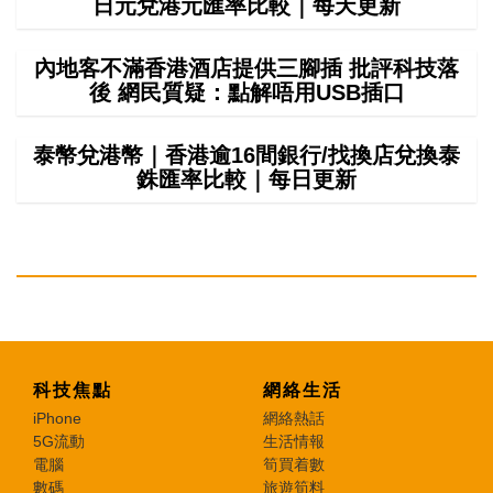
日元兌港元匯率比較｜每天更新
內地客不滿香港酒店提供三腳插 批評科技落
後 網民質疑：點解唔用USB插口
泰幣兌港幣｜香港逾16間銀行/找換店兌換泰
銖匯率比較｜每日更新
科技焦點
網絡生活
iPhone
網絡熱話
5G流動
生活情報
電腦
筍買着數
數碼
旅遊筍料