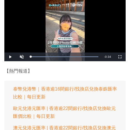
剩
-
0:34
載
播
開
全
入
放
啟
螢
完
音
幕
餘
畢
效
:
【熱門報道】
1
時
0
0
.
間
0
0
泰幣兌港幣｜香港逾16間銀行/找換店兌換泰銖匯率
%
比較｜每日更新
歐元兌港元匯率 | 香港逾22間銀行/找換店兌換歐元
匯價比較｜每日更新
澳元兌港元匯率 | 香港逾22間銀行/找換店兌換澳元