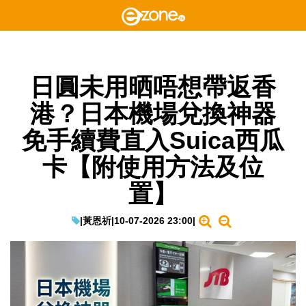
日圓未用晒唔想帶返香
港？日本機場兌換神器
免手續費直入Suica西瓜
卡【附使用方法及位
置】
|
黃恩祈
|
10-07-2026 23:00
|