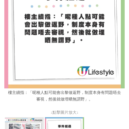
樓主續指：「呢種人點可能會出黎做返野，制度本身有問題唔去
審視，然後就做埋晒無謂野」。
↓點擊圖片放大↓