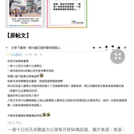
【原帖文】
一家十口住天水圍超大公屋每月拎$4萬綜援。圖片來源：來源：