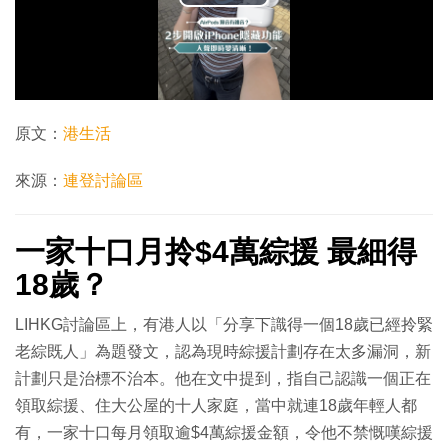
播
放
影
片
原文：
港生活
來源：
連登討論區
一家十口月拎$4萬綜援 最細得
18歲？
LIHKG討論區上，有港人以「分享下識得一個18歲已經拎緊
老綜既人」為題發文，認為現時綜援計劃存在太多漏洞，新
計劃只是治標不治本。他在文中提到，指自己認識一個正在
領取綜援、住大公屋的十人家庭，當中就連18歲年輕人都
有，一家十口每月領取逾$4萬綜援金額，令他不禁慨嘆綜援