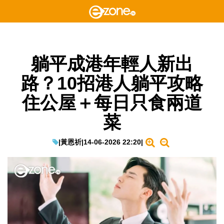
躺平成港年輕人新出
路？10招港人躺平攻略
住公屋＋每日只食兩道
菜
|
黃恩祈
|
14-06-2026 22:20
|