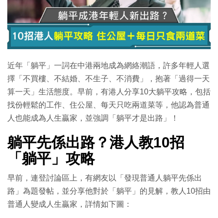
近年「躺平」一詞在中港兩地成為網絡潮語，許多年輕人選
擇「不買樓、不結婚、不生子、不消費」，抱著「過得一天
算一天」生活態度。早前，有港人分享10大躺平攻略，包括
找份輕鬆的工作、住公屋、每天只吃兩道菜等，他認為普通
人也能成為人生贏家，並強調「躺平才是出路」！
躺平先係出路？港人教10招
「躺平」攻略
早前，連登討論區上，有網友以「發現普通人躺平先係出
路」為題發帖，並分享他對於「躺平」的見解，教人10招由
普通人變成人生贏家，詳情如下圖：