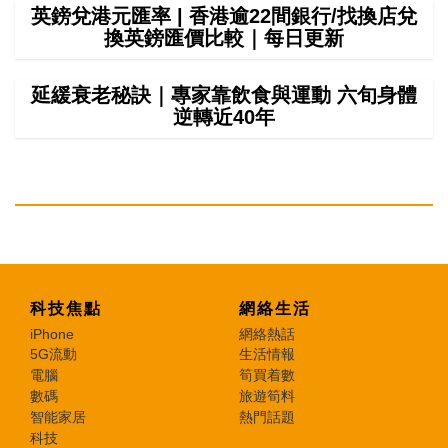
英鎊兌港元匯率 | 香港逾22間銀行/找換店兌
換英鎊匯價比較｜每日更新
延緩衰老秘訣｜專家靠飲食與運動 六旬身體
逆轉近40年
科技焦點
網絡生活
iPhone
網絡熱話
5G流動
生活情報
電腦
筍買着數
數碼
旅遊筍料
智能家居
熱門話題
科技