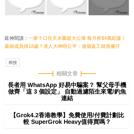
延伸閱讀：
一家十口住天水圍超大公屋 每月拎$4萬綜援！
最細成員得18歲？港人大呻唔公平：邊個返工就係傻仔
科技
相關文章
長者用 WhatsApp 好易中騙案？ 幫父母手機
做齊「這 3 個設定」 自動過濾陌生來電/釣魚
連結
【Grok4.2香港教學】免費使用/付費計劃比
較 SuperGrok Heavy值得買嗎？