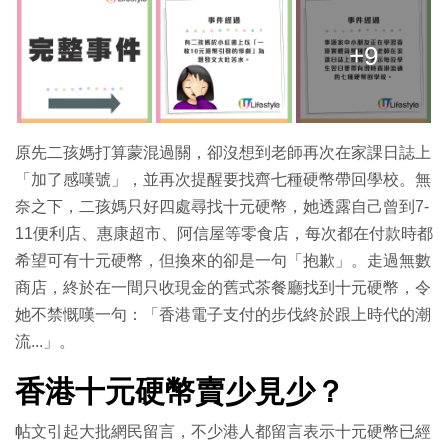
+9
原先二孩媽打算蒙混過關，卻沒想到老師再次在家課日誌上
「加了感嘆號」，並再次提醒要找齊七種硬幣帶回學校。無
奈之下，二孩媽只好四處尋找十元硬幣，她透露自己曾到7-
11便利店、惠康超市、阿信屋等零食店，每次都在付款時都
希望可有十元硬幣，但換來的卻是一句「抱歉」。走過無數
商店，終於在一間只收現金的舊式茶餐廳找到十元硬幣，令
她不禁慨嘆一句：「香港電子支付的步伐終於跟上時代的潮
流...」。
香港十元硬幣賣少見少？
帖文引起大批網民留言，不少港人都留言表示十元硬幣已經