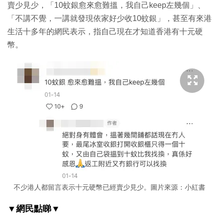
賣少見少，「10蚊銀愈來愈難搵，我自己keep左幾個」、
「不講不覺，一講就發現依家好少收10蚊銀」，甚至有來港
生活十多年的網民表示，指自己現在才知道香港有十元硬
幣。
不少港人都留言表示十元硬幣已經賣少見少。圖片來源：小紅書
▼網民點睇▼