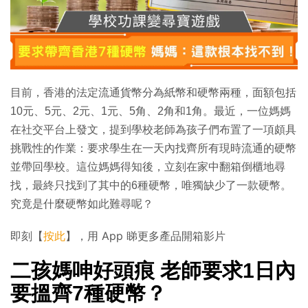
目前，香港的法定流通貨幣分為紙幣和硬幣兩種，面額包括
10元、5元、2元、1元、5角、2角和1角。最近，一位媽媽
在社交平台上發文，提到學校老師為孩子們布置了一項頗具
挑戰性的作業：要求學生在一天內找齊所有現時流通的硬幣
並帶回學校。這位媽媽得知後，立刻在家中翻箱倒櫃地尋
找，最終只找到了其中的6種硬幣，唯獨缺少了一款硬幣。
究竟是什麼硬幣如此難尋呢？
即刻【
按此
】，用 App 睇更多產品開箱影片
二孩媽呻好頭痕 老師要求1日內
要搵齊7種硬幣？