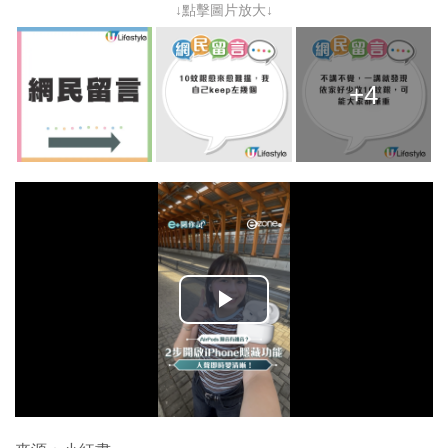
↓點擊圖片放大↓
+4
播
放
影