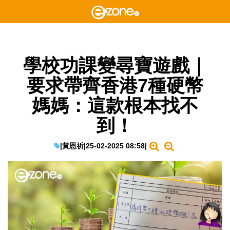
學校功課變尋寶遊戲｜
要求帶齊香港7種硬幣
媽媽：這款根本找不
到！
|
黃恩祈
|
25-02-2025 08:58
|