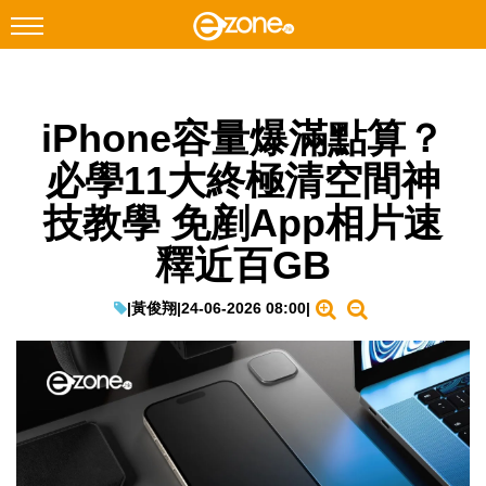
搜尋
iPhone容量爆滿點算？
Facebook
Instagram
必學11大終極清空間神
科技焦點
技教學 免剷App相片速
網絡生活
釋近百GB
遊戲動漫
教學評測
|
黃俊翔
|
24-06-2026 08:00
|
EduTech
IT Times
生成式AI與雲端應用
Enterprise Digital Transformation