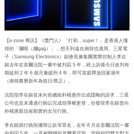
【e-zone 專訊】《獎門人》「打和，super！」是香港人懂
得的「爛哏（爛gag）」，想不到遠在南韓也適用。三星電
子（Samsung Electronics）副會長兼集團實際控制人李在
鎔去年在首爾法院一審中被判囚 5 年，經上訴後今日改判有
期徒刑 2 年 6 個月兼緩刑 4 年，即可當庭釋放回家過年
（南韓農曆新年為慎日/舊正）。
法院指李在鎔並未向前總統朴槿惠作出或隱晦的請求，三星
公司也並未通過行賄以完成領導權更替，但發現李在鎔曾向
朴槿惠親信崔順實的女兒行賄。
李在鎔因行賄與挪用公款等罪名，去年 8 月在首爾法院一審
中判囚 5 年，一直被關押於首爾看守所。當時控辯雙方對方