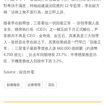
對弮決不滿意，特檢組建議法院應判 12 年監禁，李在鎔方
稱「法律上無不當行為」故立即上訴。
隨著李在鎔釋放，三星看似一切回復正常 － 但領導層人面
全非。聯席執行長（CEO）之一權五鉉下月正式離任，尹
富根亦不再是 CEO；金奇南、金玄石、高東真是三大領導
人－當然是在李在鎔之下。其實按業績是一門早已「回復正
常」：三星電子最新季度收入達 660,000 億韓圜（約港幣
4,700 億元），比去年同期增長 23.7%，半導體業務是功
臣，手機業務收入則按年下跌 3.2%。
Source：綜合外電
財務報告
企業管理
花生