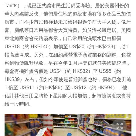
Tariffs），現已正式讓市民生活備受考驗。居於美國州份的
華人向媒體反映，他們居住地的超級市場有很多產品已加價
應市，而不少市民積極趁未加價得很過份前大手入貨，像牙
膏、廁紙等日常用品都會大買特買。如於洛杉磯定居、美國
東北總商會會長路霞表示，自己常用的洗頭水已由原價
US$18（約 HK$140）加價至 US$30（約 HK$233），加
幅高達 4 成。另外，在紐約經營電子商貿業務的劉輝，也觀
察到物價飆升現象。早在今年 1 月拜登仍就任美國總統時，
每盒有機雞蛋售價是 US$4（約 HK$32）至 US$5（約
HK$39）左右，但如今即使是普通雞蛋也好，價格已急升逾
1 倍至 US$11（約 HK$86）至 US$12（約 HK$94），他
估計其他日用品將於下星期起大幅加價，超市搶購潮或會持
續一段時間。