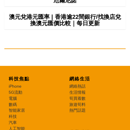
厄爾尼諾
澳元兌港元匯率 | 香港逾22間銀行/找換店兌
換澳元匯價比較｜每日更新
科技焦點
網絡生活
iPhone
網絡熱話
5G流動
生活情報
電腦
筍買着數
數碼
旅遊筍料
智能家居
熱門話題
科技
汽車
人工智能