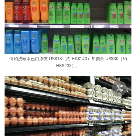
例如洗頭水已由原價 US$18（約 HK$140）加價至 US$30（約
HK$233）。