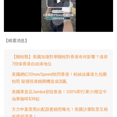
播
放
影
片
【精選消息】
【關稅戰】美國加徵對華關稅對香港有何影響？港府
7招保香港自由港地位
美國網紅IShowSpeed快閃香港！粉絲迫爆港九包圍
拍照 疑撞毀港鐵閘機造成混亂
美國果昔店Jamba登陸香港！100%即打果汁/限定牛
油果咖啡$39起
方力申葉萱黑白配甜蜜婚照曝光！美國沙灘取景互相
依偎超浪漫！