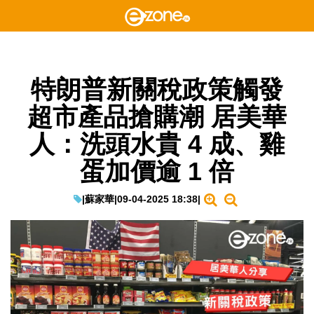
特朗普新關稅政策觸發
超市產品搶購潮 居美華
人：洗頭水貴 4 成、雞
蛋加價逾 1 倍
|
蘇家華
|
09-04-2025 18:38
|