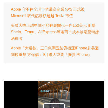
Apple 守不住全球市值最高企業名銜 正式被
Microsoft 取代蒸發額超越 Tesla 市值
美國大幅上調中國小額包裹關稅一件150美元 衝擊
Shein、Temu、AliExpress等電商？成本暴增恐轉嫁
消費者
Apple「大遷徙」三日急調五架貨機運iPhone赴美避
關稅重擊 方保僑：9月港人或要「捱貴iPhone」