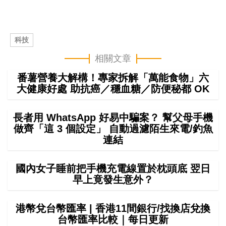
科技
相關文章
番薯營養大解構！專家拆解「萬能食物」六
大健康好處 助抗癌／穩血糖／防便秘都 OK
長者用 WhatsApp 好易中騙案？ 幫父母手機
做齊「這 3 個設定」 自動過濾陌生來電/釣魚
連結
國內女子睡前把手機充電線置於枕頭底 翌日
早上竟發生意外？
港幣兌台幣匯率 | 香港11間銀行/找換店兌換
台幣匯率比較｜每日更新