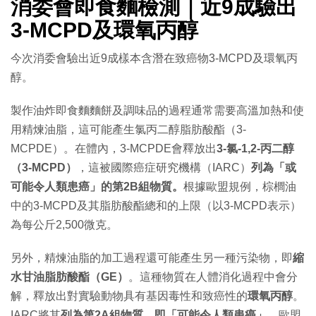
消委會即食麵檢測｜近9成驗出
3-MCPD及環氧丙醇
今次消委會驗出近9成樣本含潛在致癌物3-MCPD及環氧丙
醇。
製作油炸即食麵麵餅及調味品的過程通常需要高溫加熱和使
用精煉油脂，這可能產生氯丙二醇脂肪酸酯（3-
MCPDE）。在體內，3-MCPDE會釋放出
3-氯-1,2-丙二醇
（3-MCPD）
，這被國際癌症研究機構（IARC）
列為「或
可能令人類患癌」的第2B組物質。
根據歐盟規例，棕櫚油
中的3-MCPD及其脂肪酸酯總和的上限（以3-MCPD表示）
為每公斤2,500微克。
另外，精煉油脂的加工過程還可能產生另一種污染物，即
縮
水甘油脂肪酸酯（GE）
。這種物質在人體消化過程中會分
解，釋放出對實驗動物具有基因毒性和致癌性的
環氧丙醇
。
IARC將其
列為第2A組物質，即「可能令人類患癌」
。歐盟