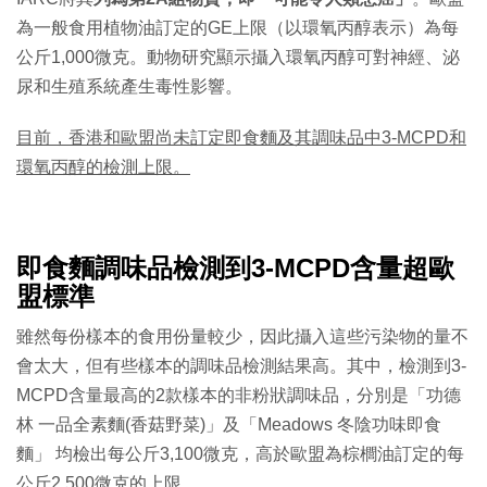
為一般食用植物油訂定的GE上限（以環氧丙醇表示）為每
公斤1,000微克。動物研究顯示攝入環氧丙醇可對神經、泌
尿和生殖系統產生毒性影響。
目前，香港和歐盟尚未訂定即食麵及其調味品中3-MCPD和
環氧丙醇的檢測上限。
即食麵調味品檢測到3-MCPD含量超歐
盟標準
雖然每份樣本的食用份量較少，因此攝入這些污染物的量不
會太大，但有些樣本的調味品檢測結果高。其中，檢測到3-
MCPD含量最高的2款樣本的非粉狀調味品，分別是「功德
林 一品全素麵(香菇野菜)」及「Meadows 冬陰功味即食
麵」 均檢出每公斤3,100微克，高於歐盟為棕櫚油訂定的每
公斤2,500微克的上限。