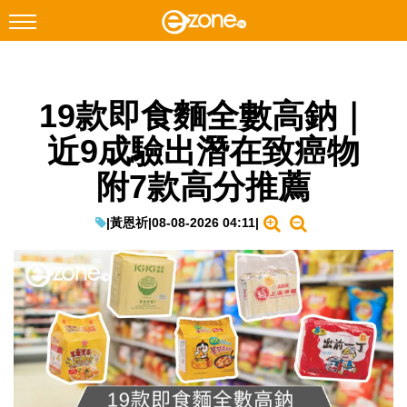
搜尋
19款即食麵全數高鈉｜
Facebook
Instagram
近9成驗出潛在致癌物
科技焦點
附7款高分推薦
網絡生活
遊戲動漫
|
黃恩祈
|
08-08-2026 04:11
|
教學評測
EduTech
IT Times
生成式AI與雲端應用
Enterprise Digital Transformation