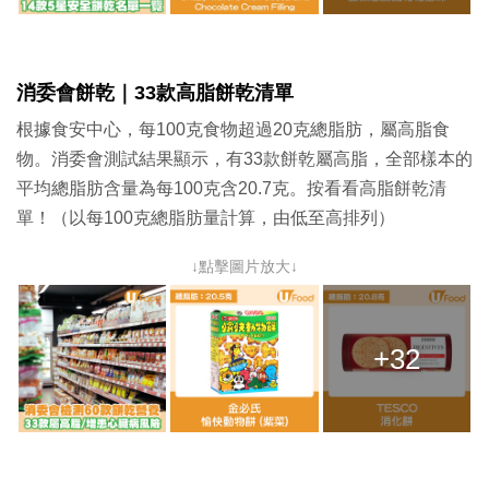
消委會餅乾｜
33款高脂餅乾清單
根據食安中心，每100克食物超過20克總脂肪，屬高脂食
物。消委會測試結果顯示，有33款餅乾屬高脂，全部樣本的
平均總脂肪含量為每100克含20.7克。按看看高脂餅乾清
單！（以每100克總脂肪量計算，由低至高排列）
↓點擊圖片放大↓
+32