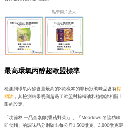
↓點擊圖片放大↓
最高環氧丙醇超歐盟標準
檢測到環氧丙醇含量最高的3款樣本的非粉狀調味品含有
棕
櫚油
，其檢測結果明顯超過了歐盟對棕櫚油和植物油相關上
限的設定。
「功德林 一品全素麵(香菇野菜)」、「Meadows 冬陰功味
即食麵」的調味品分別驗出每公斤1,500微克、3,800微克環