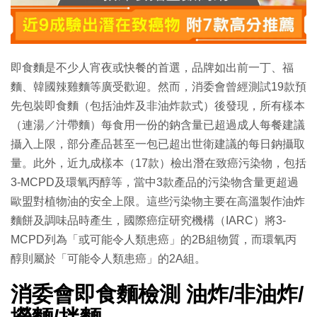
特集
即食麵是不少人宵夜或快餐的首選，品牌如出前一丁、福
麵、韓國辣雞麵等廣受歡迎。然而，消委會曾經測試19款預
先包裝即食麵（包括油炸及非油炸款式）後發現，所有樣本
（連湯／汁帶麵）每食用一份的鈉含量已超過成人每餐建議
攝入上限，部分產品甚至一包已超出世衛建議的每日鈉攝取
量。此外，近九成樣本（17款）檢出潛在致癌污染物，包括
3-MCPD及環氧丙醇等，當中3款產品的污染物含量更超過
歐盟對植物油的安全上限。這些污染物主要在高溫製作油炸
麵餅及調味品時產生，國際癌症研究機構（IARC）將3-
MCPD列為「或可能令人類患癌」的2B組物質，而環氧丙
醇則屬於「可能令人類患癌」的2A組。
消委會即食麵檢測 油炸/非油炸/