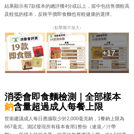
結果顯示有7款樣本的總評獲4分或以上，當中包括售價較高
及較低的樣本，反映平價即食麵也有較健康的選擇。
↓點擊圖片放大↓
+17
消委會即食麵檢測｜全部樣本
鈉
含量超過成人每餐上限
世衞建議成人每日應攝取少於2,000毫克鈉，1餐鈉上限為
667毫克。測試發現所有樣本食用1整份（連湯／汁帶