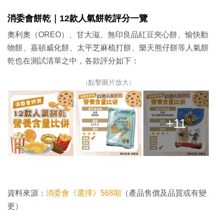
消委會餅乾｜
12款人氣餅乾評分一覽
奧利奧（OREO）、甘大滋、無印良品紅豆夾心餅、愉快動
物餅、嘉頓威化餅、太平芝麻梳打餅、樂天熊仔餅等人氣餅
乾也在測試清單之中，各款評分如下：
↓點擊圖片放大↓
+11
資料來源：
消委會《選擇》568期
（產品售價及品質或有變
更）