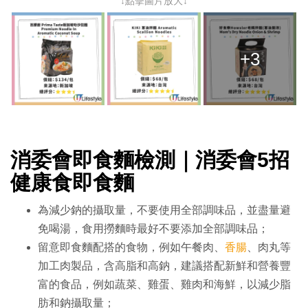
↓點擊圖片放大↓
+3
消委會即食麵檢測｜消委會5招
健康食即食麵
為減少鈉的攝取量，不要使用全部調味品，並盡量避
免喝湯，食用撈麵時最好不要添加全部調味品；
留意即食麵配搭的食物，例如午餐肉、
香腸
、肉丸等
加工肉製品，含高脂和高鈉，建議搭配新鮮和營養豐
富的食品，例如蔬菜、雞蛋、雞肉和海鮮，以減少脂
肪和鈉攝取量；