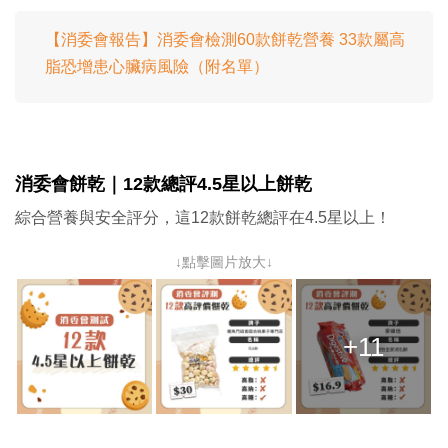
【消委會報告】消委會檢測60款餅乾營養 33款屬高
脂恐增患心臟病風險（附名單）
消委會餅乾｜12款總評4.5星以上
餅乾
綜合營養與安全評分，這12款餅乾總評在4.5星以上！
↓點擊圖片放大↓
+11