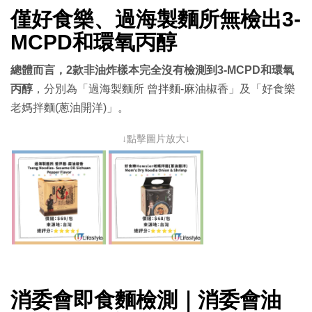
僅好食樂、過海製麵所無檢出3-
MCPD和環氧丙醇
總體而言，2款非油炸樣本完全沒有檢測到3-MCPD和環氧
丙醇
，分別為「過海製麵所 曾拌麵-麻油椒香」及「好食樂
老媽拌麵(蔥油開洋)」。
↓點擊圖片放大↓
消委會即食麵檢測｜消委會油