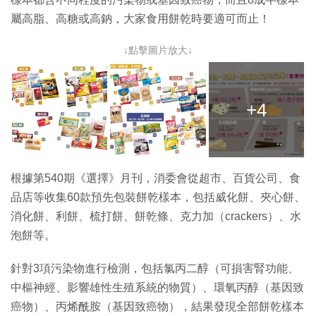
屬高脂、高糖或高鈉，大家食用餅乾時要適可而止！
↓點擊圖片放大↓
+4
根據第540期《選擇》月刊，消委會從超市、百貨公司、食
品店等收集60款預先包裝餅乾樣本，包括威化餅、夾心餅、
消化餅、利餅、梳打餅、餅乾條、克力加（crackers）、水
泡餅等。
針對3項污染物進行檢測，包括氯丙二醇（可損害腎功能、
中樞神經、影響雄性生殖系統的物質）、環氧丙醇（基因致
癌物）、丙烯酰胺（基因致癌物），結果發現全部餅乾樣本