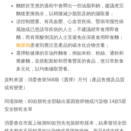
麵餅於烹煮的過程中會釋出一些油脂和鈉，建議煮完
麵後更換熱水，以稍微減少脂肪及鈉的攝取量；
須控制體重、有高血壓、心血管疾病、腎病等慢性病
風險或已患該等疾病的人士，不建議經常食用即食
麵；而有胃酸倒流的人士宜避免在深夜食用即食麵；
糖尿病
患者則應注意產品的碳水化合物含量；
選擇較健康的非油炸麵食，例如米粉、粉絲、通粉和
蕎麥麵，並搭配新鮮和營養豐富的食品，使日常飲食
多元化，以均衡攝取營養。
資料來源：消委會第568期《選擇》月刊（產品售價及品質
或有變更）
同場加映：60款餅乾全部驗出基因致癌物或污染物 14款5星
安全餅乾名單
消委會在市面上檢測60款預先包裝餅乾樣本，結果發現全部
樣本都含不同程度的污染物或基因致癌物，而且8成半樣本