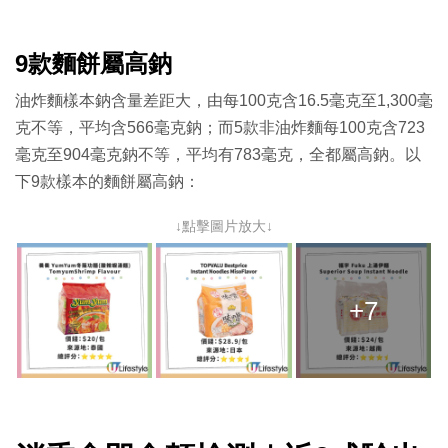
9款麵餅屬高鈉
油炸麵樣本鈉含量差距大，由每100克含16.5毫克至1,300毫
克不等，平均含566毫克鈉；而5款非油炸麵每100克含723
毫克至904毫克鈉不等，平均有783毫克，全都屬高鈉。以
下9款樣本的麵餅屬高鈉：
↓點擊圖片放大↓
+7