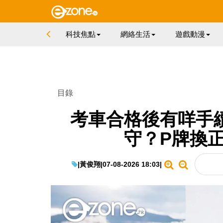
科技焦點
網絡生活
遊戲動漫
目錄
考車合格後有咩手
守？P牌換
|
黃俊翔
|
07-08-2026 18:03
|