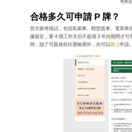
考車
合格多久可申請 P 牌？
當大家考路試，包括私家車、輕型貨車、電單車或
據規定，要 4 個工作天但不超過 3 年內期間
時，除了可親身前往運輸署外，亦可以
網上
申請