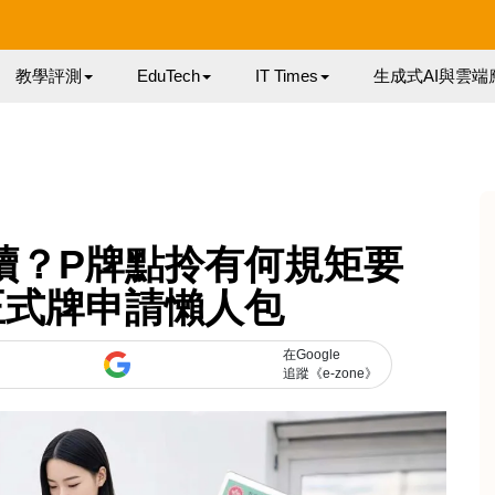
教學評測
EduTech
IT Times
生成式AI與雲端
續？P牌點拎有何規矩要
正式牌申請懶人包
在Google
追蹤《e-zone》