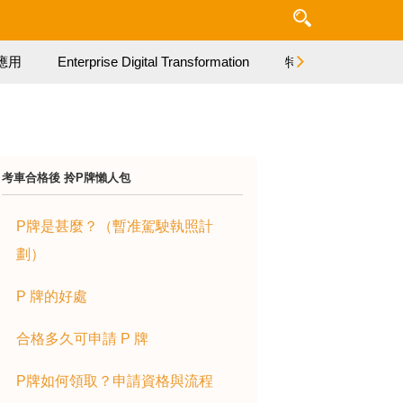
應用
Enterprise Digital Transformation
特集
考車合格後 拎P牌懶人包
P牌是甚麼？（暫准駕駛執照計
劃）
P 牌的好處
合格多久可申請 P 牌
P牌如何領取？申請資格與流程