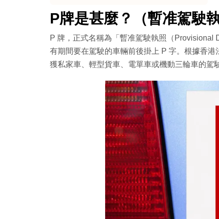
P牌是甚麼？（暫准駕駛
P 牌違規抄牌後果
P 牌，正式名稱為「暫准駕駛執照（Provisional 
P牌司機額外建議
有期間要在駕駛的車輛前後掛上 P 字。根據香港法例
P 牌轉正式牌 文件、日期、申請攻略
獲私家車、輕型貨車、電單車或機動三輪車的駕駛執