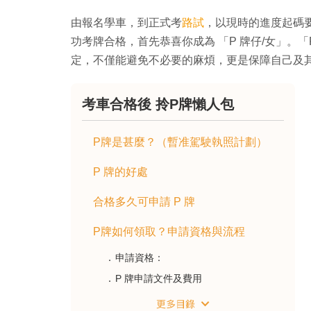
由報名學車，到正式考
路試
，以現時的進度起碼
功考牌合格，首先恭喜你成為 「P 牌仔/女」。
定，不僅能避免不必要的麻煩，更是保障自己及
考車合格後 拎P牌懶人包
P牌是甚麼？（暫准駕駛執照計劃）
P 牌的好處
合格多久可申請 P 牌
P牌如何領取？申請資格與流程
申請資格：
P 牌申請文件及費用
P牌期間的駕駛限制