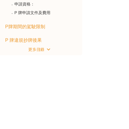
申請資格：
P 牌申請文件及費用
P牌期間的駕駛限制
P 牌違規抄牌後果
P牌司機額外建議
P 牌轉正式牌 文件、日期、申請
攻略