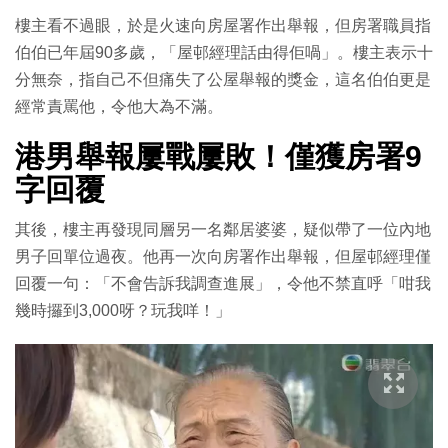
樓主看不過眼，於是火速向房屋署作出舉報，但房署職員指
伯伯已年屆90多歲，「屋邨經理話由得佢喎」。樓主表示十
分無奈，指自己不但痛失了公屋舉報的獎金，這名伯伯更是
經常責罵他，令他大為不滿。
港男舉報屢戰屢敗！僅獲房署9
字回覆
其後，樓主再發現同層另一名鄰居婆婆，疑似帶了一位內地
男子回單位過夜。他再一次向房署作出舉報，但屋邨經理僅
回覆一句：「不會告訴我調查進展」，令他不禁直呼「咁我
幾時攞到3,000呀？玩我咩！」