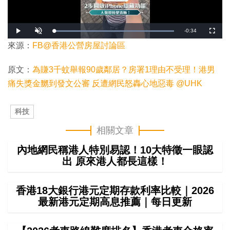
剩
-
0:34
載
播
開
全
入
放
啟
螢
完
音
幕
來源：
FB@香港公營房屋討論區
餘
畢
效
:
1
時
0
原文：
為賺3千蚊舉報90歲鄰居？房署1理由不受理！港男
0
.
間
0
痛失獎金嬲到發文公審 反遭網民怒轟心地惡毒 @UHK
0
%
科技
相關文章
內地網民稱港人特別易認！10大特徵一眼認
出 原來港人都長這樣！
香港18大銀行港元定期存款利率比較｜2026
最新港元定期高息推薦｜每日更新