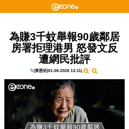
為賺3千蚊舉報90歲鄰居
房署拒理港男 怒發文反
遭網民批評
|
黃恩祈
|
01-06-2026 13:11
|