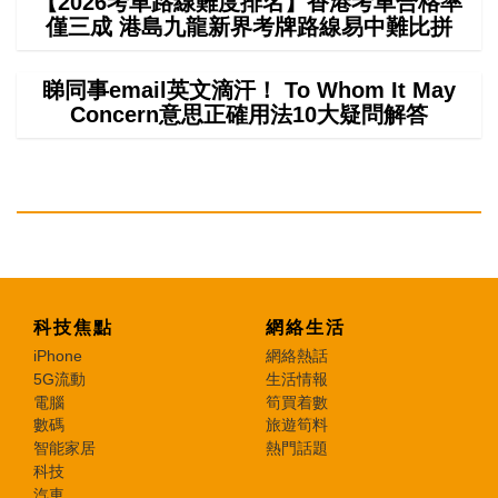
【2026考車路線難度排名】香港考車合格率
僅三成 港島九龍新界考牌路線易中難比拼
睇同事email英文滴汗！ To Whom It May
Concern意思正確用法10大疑問解答
科技焦點
網絡生活
iPhone
網絡熱話
5G流動
生活情報
電腦
筍買着數
數碼
旅遊筍料
智能家居
熱門話題
科技
汽車