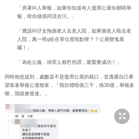
「房署叫人舉報，如果你知道有人濫用公屋你都唔舉
報，咁你就係同流合污。」
「應該叫仔女拖個老人去老人院，如果個老人唔去老
人院，萬一死q咗在單位度咁點呀？？公屋變鬼屋
囉！」
「為咗公義，得罪人都冇所謂，最緊要成功！」
同時他也提到，歲數並不是濫用公屋的藉口，並透露自己希
望靠著舉報公屋致富，「我目標唔係三千，係30億，舉報多
啲，我就會發達。」