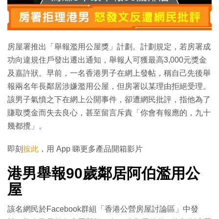
房屋署推出「舉報濫用公屋獎」計劃。計劃規定，若房署成
功向違規住戶發出遷出通知，舉報人可獲最高3,000元獎金
及嘉許狀。早前，一名香港男子在網上發帖，稱自己先後舉
報兩名年長鄰居涉嫌濫用公屋，但房署以某理由拒絕受理。
該男子氣憤之下在網上公開事件，卻遭網民批評，指他為了
賺取獎金而失去良心，甚至留言斥責「你會有報應的，九十
幾都攪」。
即刻
按此
，用 App 睇更多產品開箱影片
港男舉報90歲鄰居阿伯濫用公
屋
該名網民於Facebook群組「香港公營房屋討論區」中發