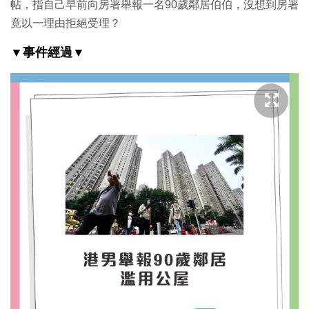
帖，指自己早前向房署舉報一名90歲鄰居伯伯，沒想到房署
竟以一理由拒絕受理？
▼事件經過▼