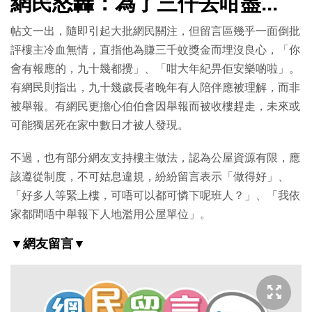
網民怒轟：為了三仟去咁盡...
帖文一出，隨即引起大批網民關注，但留言區幾乎一面倒批
評樓主冷血無情，直指他為賺三千蚊獎金而埋沒良心，「你
會有報應的，九十幾都攪」、「咁大年紀畀佢安樂啲啦」。
有網民則指出，九十幾歲長者晚年有人陪伴應被理解，而非
被舉報。有網民更擔心伯伯會因舉報而被收樓趕走，未來或
可能獨居死在家中數日才被人發現。
不過，也有部分網友支持樓主做法，認為公屋資源有限，應
該遵從制度，不可姑息違規，紛紛留言表示「做得好」、
「好多人等緊上樓，可唔可以都可憐下呢班人？」、「我依
家都間唔中舉報下人地濫用公屋單位」。
▼網友留言▼