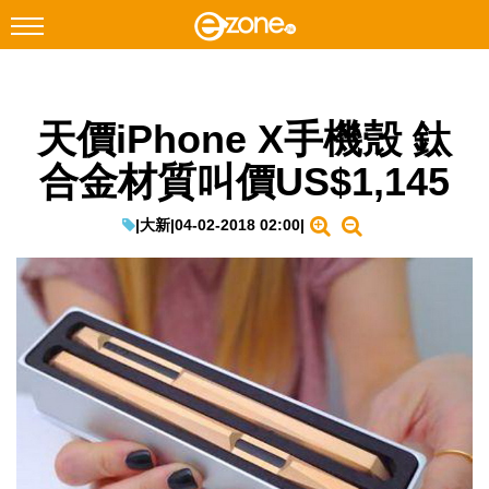
搜尋
天價iPhone X手機殼 鈦
Facebook
Instagram
合金材質叫價US$1,145
科技焦點
網絡生活
|
大新
|
04-02-2018 02:00
|
遊戲動漫
教學評測
EduTech
IT Times
生成式AI與雲端應用
Enterprise Digital Transformation