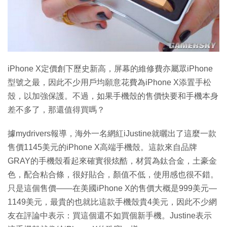
特集
iPhone X定價創下歷史新高，屏幕的維修費亦屬眾iPhone
型號之最，因此不少用戶均願意花費為iPhone X添置手松
殼，以加強保護。不過，如果手機殼的售價快要和手機本身
差不多了，那還值得買嗎？
據mydrivers報導，海外一名網紅iJustine就曬出了這麼一款
售價1145美元的iPhone X高端手機殼。這款來自品牌
GRAY的手機殼看起來確實很炫酷，材質為鈦合金，土豪金
色，配合粘合條，很好貼合，顏值不低，使用感也很不錯。
只是這個售價——在美國iPhone X的售價大概是999美元—
1149美元，最貴的也就比這款手機殼貴4美元，因此不少網
友在評論中表示：買這個還不如買個新手機。Justine表示