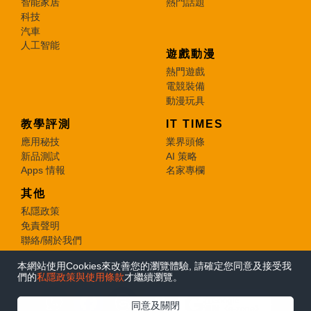
智能家居
熱門話題
科技
汽車
人工智能
遊戲動漫
熱門遊戲
電競裝備
動漫玩具
教學評測
IT TIMES
應用秘技
業界頭條
新品測試
AI 策略
Apps 情報
名家專欄
其他
私隱政策
免責聲明
聯絡/關於我們
本網站使用Cookies來改善您的瀏覽體驗, 請確定您同意及接受我
© 2026 e-zone. All Rights Reserved.
們的
私隱政策與使用條款
才繼續瀏覽。
在Google
同意及關閉
追蹤《e-zone》