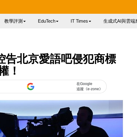
教學評測
EduTech
IT Times
生成式AI與雲端
 控告北京愛語吧侵犯商標
權！
在Google
追蹤《e-zone》