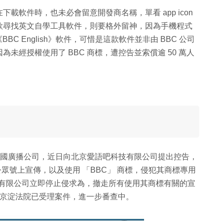
載軟件時，也未必會留意開發商名稱，單看 app icon
欲尋找英文自學工具軟件，則要格外留神，因為手機程式
的《BBC English》軟件，可惜是這款軟件並非由 BBC 公司
未經授權使用了 BBC 商標，遭控告並索償逾 50 萬人
！
ny 的 BBC 英國廣播公司，近日向北京愛語吧科技有限公司提出控告，
眾號上宣傳，以及使用 「BBC」 商標，侵犯其商標專用
技有限公司立即停止侵求為，撤走所有使用其商標有關的宣
前北京淀法院已受理案件，進一步番查中。