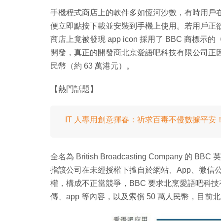
手機程式商店上的軟件多如恆河沙數，有時用戶在下
便立即點按下載並安裝到手機上使用。若用戶正
商店上竟被發現 app icon 採用了 BBC 商標示
開發，真正的開發商北京愛語吧科技有限公司正因為
民幣（約 63 萬港元）。
【熱門話題】
IT 人專用創意揮春：祈求百毒不侵數據平安
全名為 British Broadcasting Compa
指該公司在未經授權下擅自於網站、App、微信公
權，構成不正當競爭，BBC 要求北烹愛語吧科
傳、app 等內容，以及索償 50 萬人民幣，目