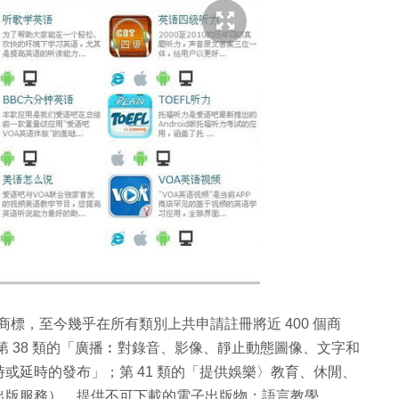
申請商標，至今幾乎在所有類別上共申請註冊將近 400 個商
包括第 38 類的「廣播︰對錄音、影像、靜止動態圖像、文字和
或延時的發布」；第 41 類的「提供娛樂〉教育、休閒、
出版服務），提供不可下載的電子出版物；語言教學