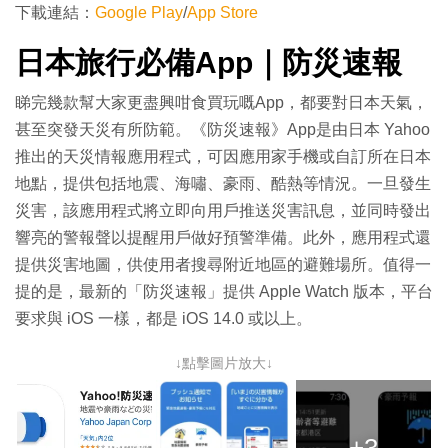
下載連結：
Google Play
/
App Store
日本旅行必備App｜防災速報
睇完幾款幫大家更盡興咁食買玩嘅App，都要對日本天氣，
甚至突發天災有所防範。《防災速報》App是由日本 Yahoo
推出的天災情報應用程式，可因應用家手機或自訂所在日本
地點，提供包括地震、海嘯、豪雨、酷熱等情況。一旦發生
災害，該應用程式將立即向用戶推送災害訊息，並同時發出
響亮的警報聲以提醒用戶做好預警準備。此外，應用程式還
提供災害地圖，供使用者搜尋附近地區的避難場所。值得一
提的是，最新的「防災速報」提供 Apple Watch 版本，平台
要求與 iOS 一樣，都是 iOS 14.0 或以上。
↓點擊圖片放大↓
+3