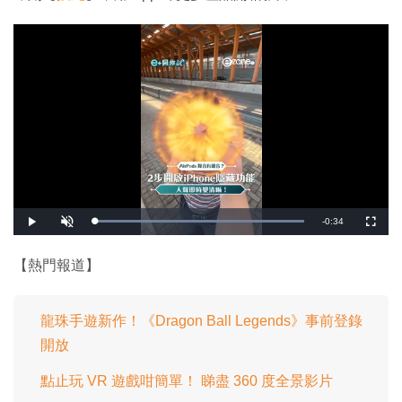
剩
-
0:34
載
播
開
全
入
放
啟
螢
完
音
幕
餘
畢
效
:
【熱門報道】
1
時
0
0
.
間
0
0
龍珠手遊新作！《Dragon Ball Legends》事前登錄
%
開放
點止玩 VR 遊戲咁簡單！ 睇盡 360 度全景影片