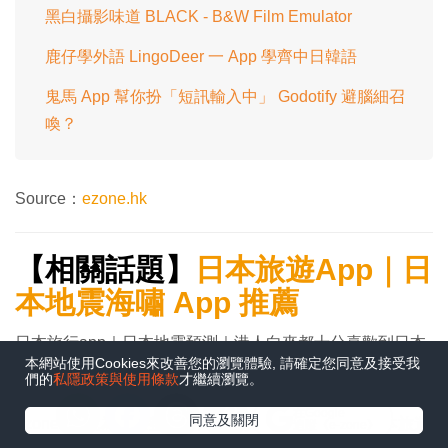
黑白攝影味道 BLACK - B&W Film Emulator
鹿仔學外語 LingoDeer 一 App 學齊中日韓語
鬼馬 App 幫你扮「短訊輸入中」 Godotify 避腦細召
喚？
Source：
ezone.hk
【相關話題】
日本旅遊App｜日
本地震海嘯 App 推薦
日本旅行app｜日本地震預測｜港人向來都十分喜歡到日本
本網站使用Cookies來改善您的瀏覽體驗, 請確定您同意及接受我
旅遊，不過日本間中都會發生天災，突如其來的地震海嘯令
們的
私隱政策與使用條款
才繼續瀏覽。
人防不勝防，更有傳言 7 月 5 日會發生地震。今次，
在Google
同意及關閉
ezone.hk 就為大家整理出日本天災應變 Apps 5 大日本旅遊
追蹤《e-zone》