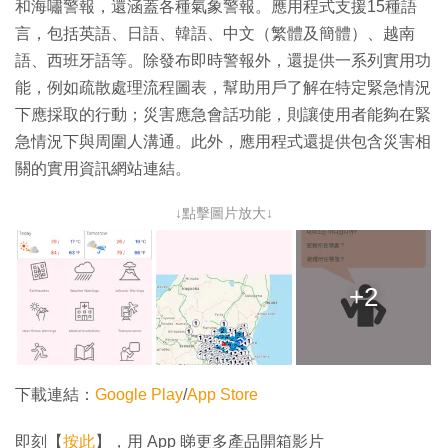
和海嘯警報，還涵蓋各種氣象警報。應用程式支援15種語
言，包括英語、日語、韓語、中文（繁體及簡體）、越南
語、西班牙語等。除發布即時警報外，還提供一系列實用功
能，例如疏散處理流程圖表，幫助用戶了解在特定緊急情況
下應採取的行動；災害應急會話功能，則讓使用者能夠在緊
急情況下與周圍人溝通。此外，應用程式還提供包含災害相
關的實用資訊網站連結。
↓點擊圖片放大↓
+2
下載連結：
Google Play
/
App Store
即刻【
按此
】，用 App 睇更多產品開箱影片