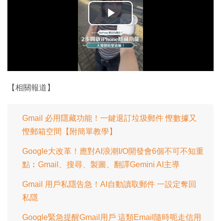
播
放
影
片
【相關報道】
Gmail 必用隱藏功能！一鍵退訂垃圾郵件 慳數據又
慳郵箱空間【附簡單教學】
Google大改革！應對AI浪潮I/O開發會6個不可不知重
點︰Gmail、搜尋、製圖、翻譯Gemini AI主導
Gmail 用戶私隱告急！AI自動讀取郵件 一設定奪回
私隱
Google緊急提醒Gmail用戶 這類Email隨時呃走信用