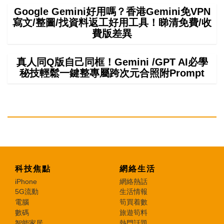
Google Gemini好用嗎？香港Gemini免VPN
寫文/整圖/找資料返工好用工具！睇清免費/收
費版差異
真人同Q版自己同框！Gemini /GPT AI必學
秘技輕鬆一鍵整專屬跨次元合照附Prompt
科技焦點
網絡生活
iPhone
網絡熱話
5G流動
生活情報
電腦
筍買着數
數碼
旅遊筍料
智能家居
熱門話題