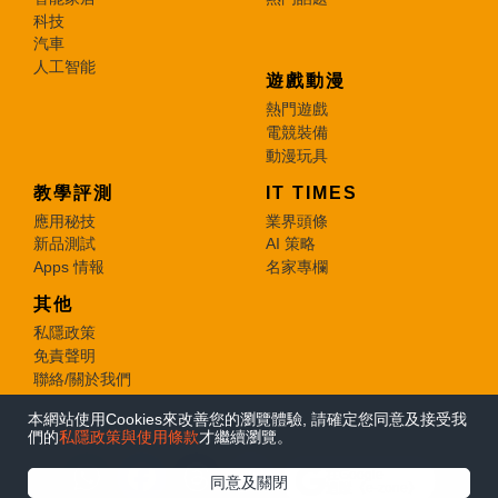
科技
汽車
人工智能
遊戲動漫
熱門遊戲
電競裝備
動漫玩具
教學評測
IT TIMES
應用秘技
業界頭條
新品測試
AI 策略
Apps 情報
名家專欄
其他
私隱政策
免責聲明
聯絡/關於我們
本網站使用Cookies來改善您的瀏覽體驗, 請確定您同意及接受我
© 2026 e-zone. All Rights Reserved.
們的
私隱政策與使用條款
才繼續瀏覽。
在Google
同意及關閉
追蹤《e-zone》