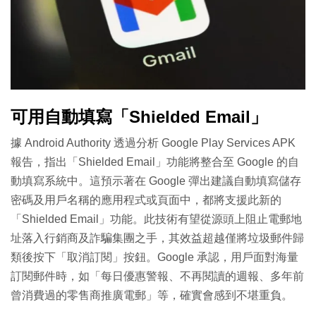
可用自動填寫「Shielded Email」
據 Android Authority 透過分析 Google Play Services APK
報告，指出「Shielded Email」功能將整合至 Google 的自
動填寫系統中。這預示著在 Google 彈出建議自動填寫儲存
密碼及用戶名稱的應用程式或頁面中，都將支援此新的
「Shielded Email」功能。此技術有望從源頭上阻止電郵地
址落入行銷商及詐騙集團之手，其效益超越僅將垃圾郵件歸
類後按下「取消訂閱」按鈕。Google 承認，用戶面對海量
訂閱郵件時，如「每日優惠警報、不再閱讀的週報、多年前
曾消費過的零售商推廣電郵」等，確實會感到不堪重負。