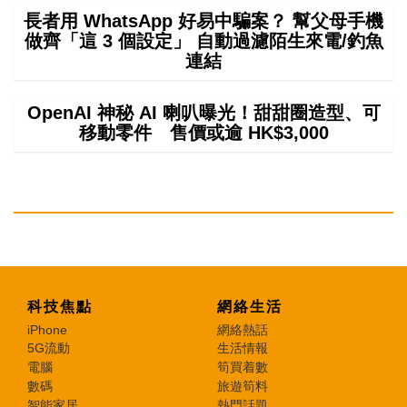
長者用 WhatsApp 好易中騙案？ 幫父母手機
做齊「這 3 個設定」 自動過濾陌生來電/釣魚
連結
OpenAI 神秘 AI 喇叭曝光！甜甜圈造型、可
移動零件 售價或逾 HK$3,000
科技焦點
網絡生活
iPhone
網絡熱話
5G流動
生活情報
電腦
筍買着數
數碼
旅遊筍料
智能家居
熱門話題