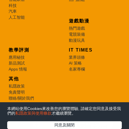
科技
汽車
人工智能
遊戲動漫
熱門遊戲
電競裝備
動漫玩具
教學評測
IT TIMES
應用秘技
業界頭條
新品測試
AI 策略
Apps 情報
名家專欄
其他
私隱政策
免責聲明
聯絡/關於我們
本網站使用Cookies來改善您的瀏覽體驗, 請確定您同意及接受我
© 2026 e-zone. All Rights Reserved.
們的
私隱政策與使用條款
才繼續瀏覽。
在Google
同意及關閉
追蹤《e-zone》