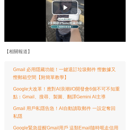
播
放
影
片
【相關報道】
Gmail 必用隱藏功能！一鍵退訂垃圾郵件 慳數據又
慳郵箱空間【附簡單教學】
Google大改革！應對AI浪潮I/O開發會6個不可不知重
點︰Gmail、搜尋、製圖、翻譯Gemini AI主導
Gmail 用戶私隱告急！AI自動讀取郵件 一設定奪回
私隱
Google緊急提醒Gmail用戶 這類Email隨時呃走信用