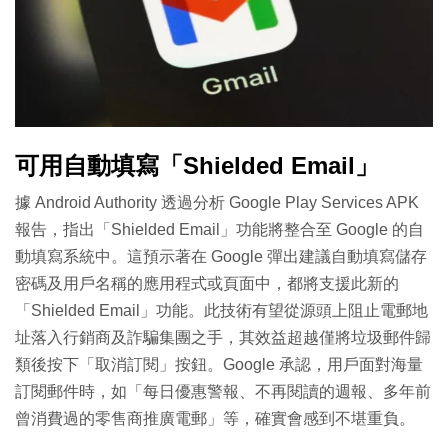
可用自動填寫「Shielded Email」
據 Android Authority 透過分析 Google Play Services APK
報告，指出「Shielded Email」功能將整合至 Google 的自
動填寫系統中。這預示著在 Google 彈出建議自動填寫儲存
密碼及用戶名稱的應用程式或頁面中，都將支援此新的
「Shielded Email」功能。此技術有望從源頭上阻止電郵地
址落入行銷商及詐騙集團之手，其效益超越僅將垃圾郵件歸
類後按下「取消訂閱」按鈕。Google 承認，用戶面對海量
訂閱郵件時，如「每日優惠警報、不再閱讀的週報、多年前
曾消費過的零售商推廣電郵」等，確實會感到不堪重負。