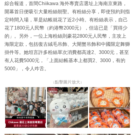
綜合報道，首間Chiikawa 海外專賣店選址上海南京東路，
開幕首日便吸引大量粉絲朝聖。有粉絲分享，即使預約到指
定時間入場，單是結帳就花了近2小時。有粉絲表示，自己
花了1800元人民幣（約港幣2000元），但這已是「買得少
的」。另外，一位上海粉絲則豪花2800元人民幣，主攻上
海限定款，包括復古絨毛吊飾、大閘蟹吊飾和中國限定舞獅
掛件等。她坦言許多粉絲單次消費都高達2、3000元，甚至
有人花費5000元，「上面結帳基本上都買2、3000，有的
5000」，令人咋舌。
↓點擊圖片放大↓