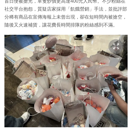
首日便被搶光，單隻炒價更高達400元人民幣。不少粉絲在
社交平台抱怨，質疑店家採用「飢餓營銷」手法，並批評部
分稀有商品在宣傳海報上未曾出現，卻在短時間內被搶空，
隨後又火速補貨，讓花費長時間排隊的粉絲感到不滿。