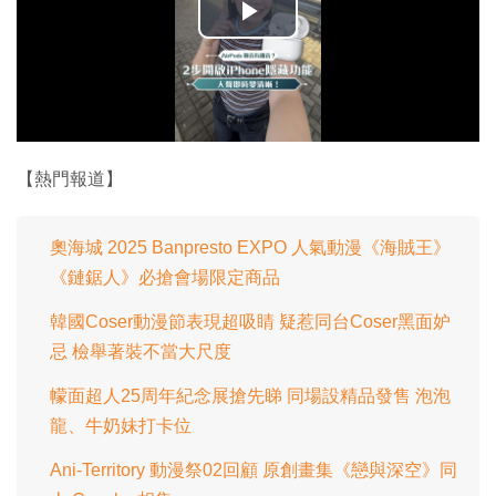
播
放
影
片
【熱門報道】
奧海城 2025 Banpresto EXPO 人氣動漫《海賊王》
《鏈鋸人》必搶會場限定商品
韓國Coser動漫節表現超吸睛 疑惹同台Coser黑面妒
忌 檢舉著裝不當大尺度
幪面超人25周年紀念展搶先睇 同場設精品發售 泡泡
龍、牛奶妹打卡位
Ani-Territory 動漫祭02回顧 原創畫集《戀與深空》同