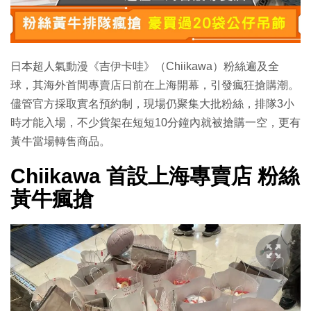
日本超人氣動漫《吉伊卡哇》（Chiikawa）粉絲遍及全
球，其海外首間專賣店日前在上海開幕，引發瘋狂搶購潮。
儘管官方採取實名預約制，現場仍聚集大批粉絲，排隊3小
時才能入場，不少貨架在短短10分鐘內就被搶購一空，更有
黃牛當場轉售商品。
Chiikawa 首設上海專賣店 粉絲
黃牛瘋搶