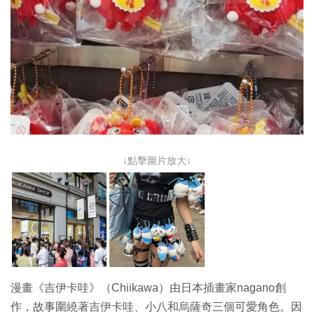
↓點擊圖片放大↓
漫畫《吉伊卡哇》（Chiikawa）由日本插畫家nagano創
作，故事圍繞著吉伊卡哇、小八和烏薩奇三個可愛角色。因