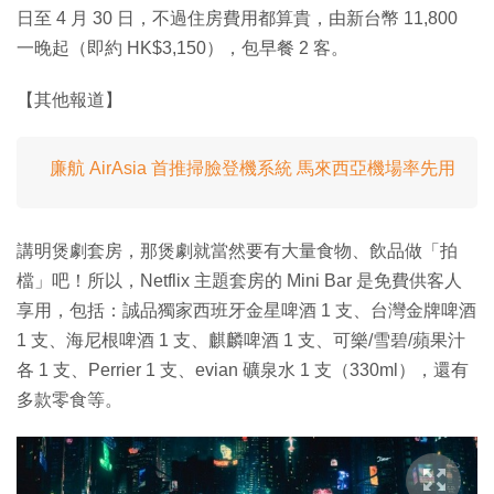
日至 4 月 30 日，不過住房費用都算貴，由新台幣 11,800
一晚起（即約 HK$3,150），包早餐 2 客。
【其他報道】
廉航 AirAsia 首推掃臉登機系統 馬來西亞機場率先用
講明煲劇套房，那煲劇就當然要有大量食物、飲品做「拍
檔」吧！所以，Netflix 主題套房的 Mini Bar 是免費供客人
享用，包括：誠品獨家西班牙金星啤酒 1 支、台灣金牌啤酒
1 支、海尼根啤酒 1 支、麒麟啤酒 1 支、可樂/雪碧/蘋果汁
各 1 支、Perrier 1 支、evian 礦泉水 1 支（330ml），還有
多款零食等。