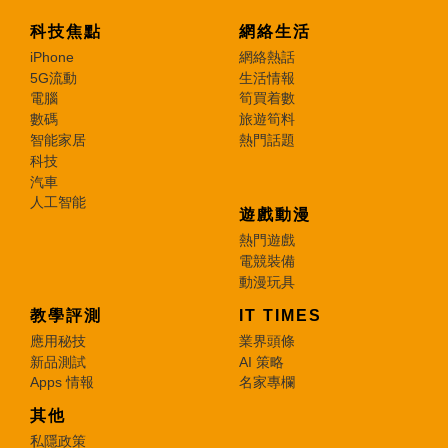
科技焦點
網絡生活
iPhone
網絡熱話
5G流動
生活情報
電腦
筍買着數
數碼
旅遊筍料
智能家居
熱門話題
科技
汽車
人工智能
遊戲動漫
熱門遊戲
電競裝備
動漫玩具
教學評測
IT TIMES
應用秘技
業界頭條
新品測試
AI 策略
Apps 情報
名家專欄
其他
私隱政策