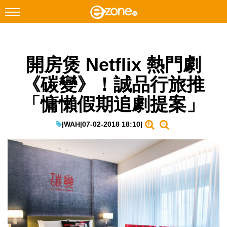
搜尋
開房煲 Netflix 熱門劇
Facebook
Instagram
《碳變》！誠品行旅推
科技焦點
「慵懶假期追劇提案」
網絡生活
遊戲動漫
|
WAH
|
07-02-2018 18:10
|
教學評測
EduTech
IT Times
生成式AI與雲端應用
Enterprise Digital Transformation