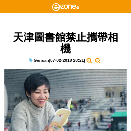
搜尋
天津圖書館禁止攜帶相
Facebook
Instagram
機
科技焦點
網絡生活
|
Gensan
|
07-02-2018 20:21
|
遊戲動漫
教學評測
EduTech
IT Times
生成式AI與雲端應用
Enterprise Digital Transformation