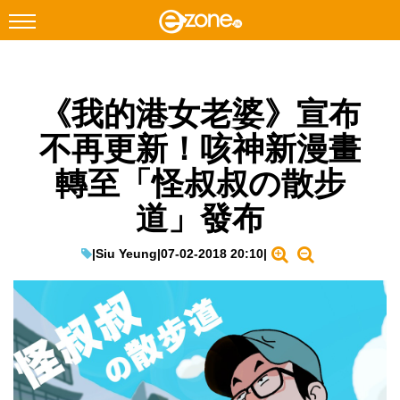
搜尋
《我的港女老婆》宣布
Facebook
Instagram
不再更新！咳神新漫畫
科技焦點
轉至「怪叔叔の散步
網絡生活
道」發布
遊戲動漫
教學評測
|
Siu Yeung
|
07-02-2018 20:10
|
EduTech
IT Times
生成式AI與雲端應用
Enterprise Digital Transformation