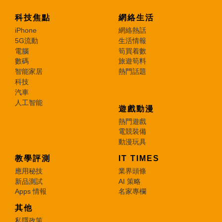
科技焦點
網絡生活
iPhone
網絡熱話
5G流動
生活情報
電腦
筍買着數
數碼
旅遊筍料
智能家居
熱門話題
科技
汽車
人工智能
遊戲動漫
熱門遊戲
電競裝備
動漫玩具
教學評測
IT TIMES
應用秘技
業界頭條
新品測試
AI 策略
Apps 情報
名家專欄
其他
私隱政策