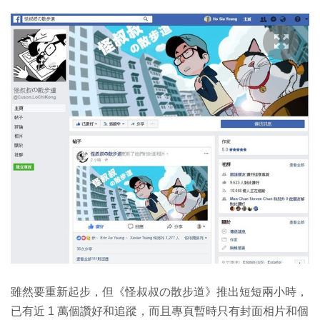
雖然要重新起步，但《怪叔叔の散步道》推出短短兩小時，
已有近 1 萬個讚好和追蹤，而且專頁暫時只有封面相片和個