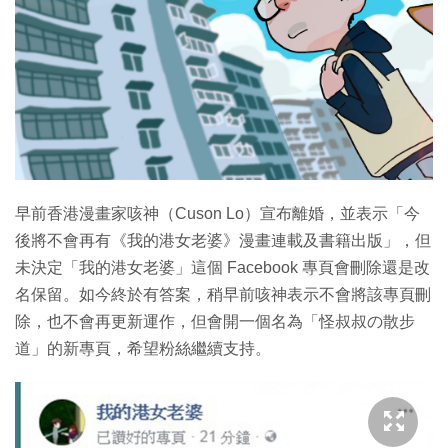
特集
早前香港漫畫家咳神（Cuson Lo）宣布離婚，並表示「今
後將不會再有《我的港女老婆》漫畫連載及書籍出版」，但
未決定「我的港女老婆」這個 Facebook 專頁會刪除還是改
名保留。如今終於有答案，稍早前咳神表示不會將該專頁刪
除，也不會再更新運作，但會開一個名為「怪叔叔の散步
道」的新專頁，希望粉絲繼續支持。