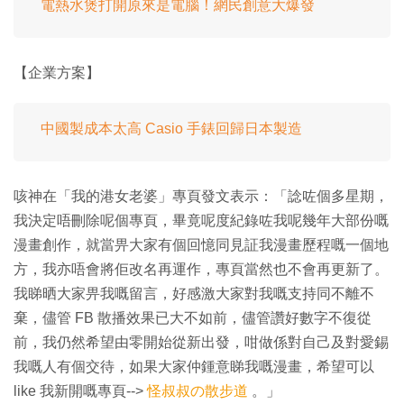
電熱水煲打開原來是電腦！網民創意大爆發
【企業方案】
中國製成本太高 Casio 手錶回歸日本製造
咳神在「我的港女老婆」專頁發文表示：「諗咗個多星期，
我決定唔刪除呢個專頁，畢竟呢度紀錄咗我呢幾年大部份嘅
漫畫創作，就當畀大家有個回憶同見証我漫畫歷程嘅一個地
方，我亦唔會將佢改名再運作，專頁當然也不會再更新了。
我睇晒大家畀我嘅留言，好感激大家對我嘅支持同不離不
棄，儘管 FB 散播效果已大不如前，儘管讚好數字不復從
前，我仍然希望由零開始從新出發，咁做係對自己及對愛錫
我嘅人有個交待，如果大家仲鍾意睇我嘅漫畫，希望可以
like 我新開嘅專頁-->
怪叔叔の散步道
。」