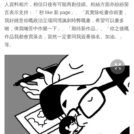
人資料相片，相信日後有可能再創佳績。粉絲方面亦紛紛留
言表示支持：「 秒 like 新 page」、「其實除咗畫你前妻，
我好鍾意你嘅政治立場同埋諷刺時弊嘅畫，希望可以畫多
啲，俾我哋苦中作樂一下」、「期待新作品」、「你之後嘅
作品我都會買落去，當然一定要同我簽番個名。加油。」
等。