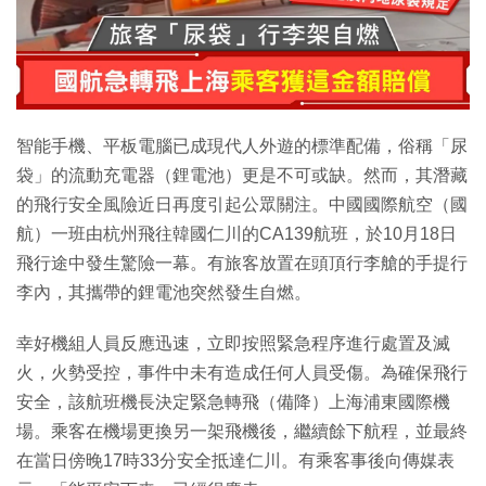
特集
智能手機、平板電腦已成現代人外遊的標準配備，俗稱「尿
袋」的流動充電器（鋰電池）更是不可或缺。然而，其潛藏
的飛行安全風險近日再度引起公眾關注。中國國際航空（國
航）一班由杭州飛往韓國仁川的CA139航班，於10月18日
飛行途中發生驚險一幕。有旅客放置在頭頂行李艙的手提行
李內，其攜帶的鋰電池突然發生自燃。
幸好機組人員反應迅速，立即按照緊急程序進行處置及滅
火，火勢受控，事件中未有造成任何人員受傷。為確保飛行
安全，該航班機長決定緊急轉飛（備降）上海浦東國際機
場。乘客在機場更換另一架飛機後，繼續餘下航程，並最終
在當日傍晚17時33分安全抵達仁川。有乘客事後向傳媒表