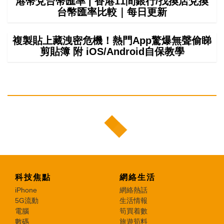
港幣兌台幣匯率 | 香港11間銀行/找換店兌換
台幣匯率比較｜每日更新
複製貼上藏洩密危機！熱門App驚爆無聲偷睇
剪貼簿 附 iOS/Android自保教學
科技焦點
網絡生活
iPhone
網絡熱話
5G流動
生活情報
電腦
筍買着數
數碼
旅遊筍料