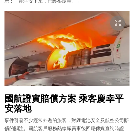
示：「能平安下来，已經很慶幸。」
國航證實賠償方案 乘客慶幸平
安落地
事件引發不少經常外遊的旅客，對鋰電池安全及航空公司賠
償的關注。國航客戶服務熱線職員事後回應傳媒查詢時證