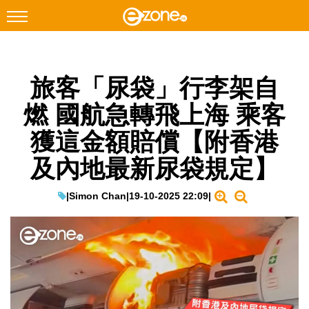
搜尋
旅客「尿袋」行李架自
Facebook
Instagram
燃 國航急轉飛上海 乘客
科技焦點
獲這金額賠償【附香港
網絡生活
及內地最新尿袋規定】
遊戲動漫
教學評測
|
Simon Chan
|
19-10-2025 22:09
|
EduTech
IT Times
生成式AI與雲端應用
Enterprise Digital Transformation