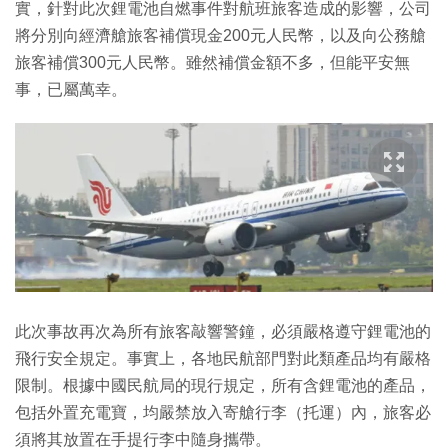
實，針對此次鋰電池自燃事件對航班旅客造成的影響，公司
將分別向經濟艙旅客補償現金200元人民幣，以及向公務艙
旅客補償300元人民幣。雖然補償金額不多，但能平安無
事，已屬萬幸。
此次事故再次為所有旅客敲響警鐘，必須嚴格遵守鋰電池的
飛行安全規定。事實上，各地民航部門對此類產品均有嚴格
限制。根據中國民航局的現行規定，所有含鋰電池的產品，
包括外置充電寶，均嚴禁放入寄艙行李（托運）內，旅客必
須將其放置在手提行李中隨身攜帶。