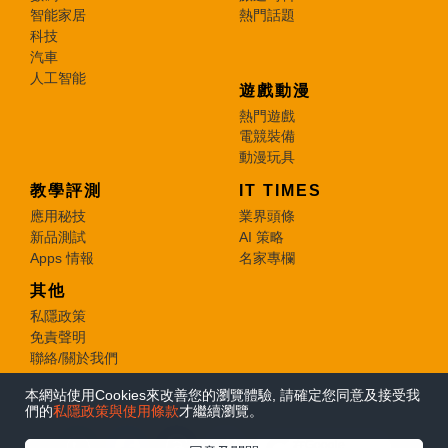
智能家居
熱門話題
科技
汽車
人工智能
遊戲動漫
熱門遊戲
電競裝備
動漫玩具
教學評測
IT TIMES
應用秘技
業界頭條
新品測試
AI 策略
Apps 情報
名家專欄
其他
私隱政策
免責聲明
聯絡/關於我們
本網站使用Cookies來改善您的瀏覽體驗, 請確定您同意及接受我
© 2026 e-zone. All Rights Reserved.
們的
私隱政策與使用條款
才繼續瀏覽。
在Google