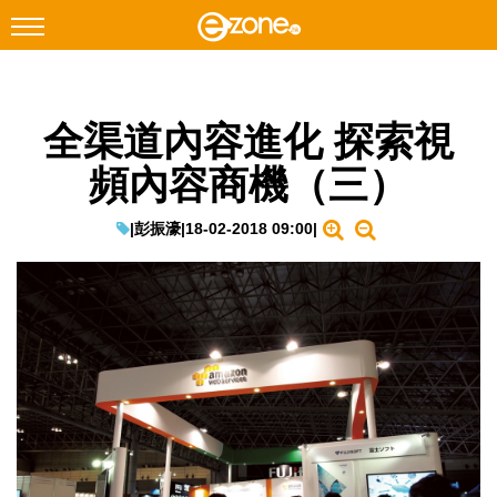
搜尋
全渠道內容進化 探索視
Facebook
Instagram
頻內容商機（三）
科技焦點
網絡生活
|
彭振濠
|
18-02-2018 09:00
|
遊戲動漫
教學評測
EduTech
IT Times
生成式AI與雲端應用
Enterprise Digital Transformation