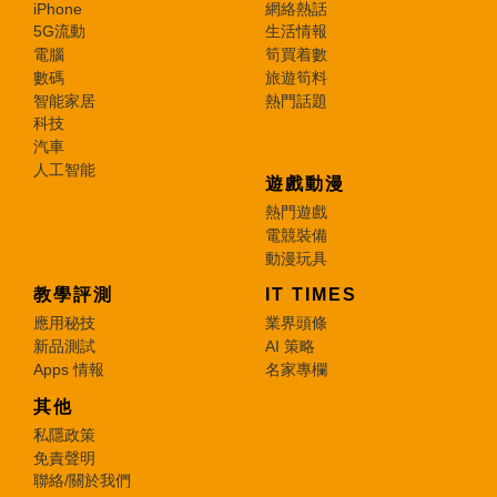
iPhone
網絡熱話
5G流動
生活情報
電腦
筍買着數
數碼
旅遊筍料
智能家居
熱門話題
科技
汽車
人工智能
遊戲動漫
熱門遊戲
電競裝備
動漫玩具
教學評測
IT TIMES
應用秘技
業界頭條
新品測試
AI 策略
Apps 情報
名家專欄
其他
私隱政策
免責聲明
聯絡/關於我們