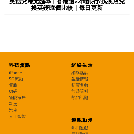
英鎊兌港元匯率 | 香港逾22間銀行/找換店兌
換英鎊匯價比較｜每日更新
科技焦點
網絡生活
iPhone
網絡熱話
5G流動
生活情報
電腦
筍買着數
數碼
旅遊筍料
智能家居
熱門話題
科技
汽車
人工智能
遊戲動漫
熱門遊戲
電競裝備