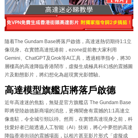
隨着The Gundam Base將落戶啟德，高達迷熱切期待1:1立
像現身。在實體高達抵港前，ezone提前教大家利用
Gemini、ChatGPT及Grok等AI工具，透過精準指令，將30
層樓高的高達降臨香港鬧市，虛擬生成極具科幻感的震撼圖
片及動態影片，將幻想化為超現實光影體驗。
高達模型旗艦店將落戶啟德
近年高達迷的焦點，無疑是官方旗艦店 The Gundam Base
即將登陸啟德新商場的消息，更傳聞會有震撼的1:1高達立
像進駐，令全城引頸以待。然而，在實體高達現身之前，科
技愛好者已能透過人工智能（AI）技術，將心中夢想的高達
降臨香港街頭的震撼場面，以相片甚至影片形式「虛擬成