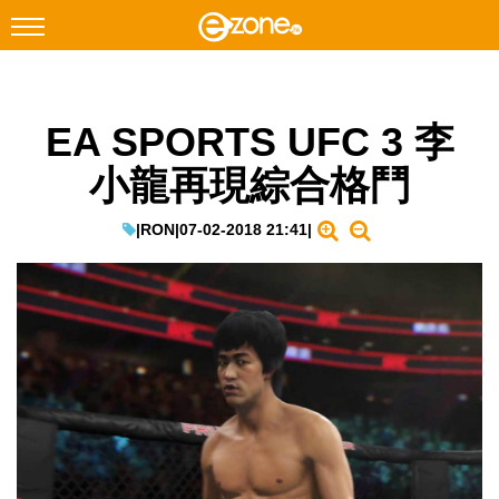
搜尋
EA SPORTS UFC 3 李
Facebook
Instagram
小龍再現綜合格鬥
科技焦點
網絡生活
|
RON
|
07-02-2018 21:41
|
遊戲動漫
教學評測
EduTech
IT Times
生成式AI與雲端應用
Enterprise Digital Transformation