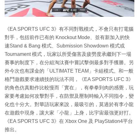
《EA SPORTS UFC 3》有不同對戰模式，不會只有打電腦
對手，包括前作已有的 Knockout Mode、並有新加入的快
速Stand & Bang 模式、Submission Showdown 模式或
Tournament 模式，玩家以所受傷害及疲勞度承繼到下一場
賽事的制度下，在分組淘汰賽中嘗試擊倒最多對手獲勝。另
外今次也有課金的「ULTIMATE TEAM」卡組模式。和一般
格鬥遊戲要求連續技的玩法不同，《EA SPORTS UFC 3》
的角色仿真動作比較慢而「實在」，有拳拳到肉的感覺，玩
家要考慮如何攻擊對手，在防禦及壓制時輸入不同指令，變
化也十分大。對華語玩家來說，最吸引的，莫過於有李小龍
在遊戲中現身，讓大家「小龍」上身，比宇宙最強更好打。
《EA SPORTS UFC 3》在 Xbox One 及 PlayStation4平台
推出。