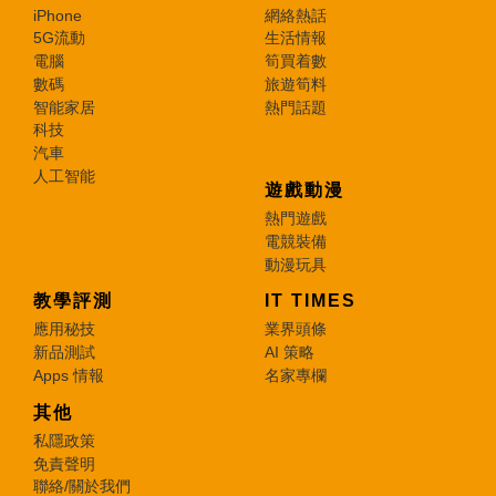
iPhone
網絡熱話
5G流動
生活情報
電腦
筍買着數
數碼
旅遊筍料
智能家居
熱門話題
科技
汽車
人工智能
遊戲動漫
熱門遊戲
電競裝備
動漫玩具
教學評測
IT TIMES
應用秘技
業界頭條
新品測試
AI 策略
Apps 情報
名家專欄
其他
私隱政策
免責聲明
聯絡/關於我們