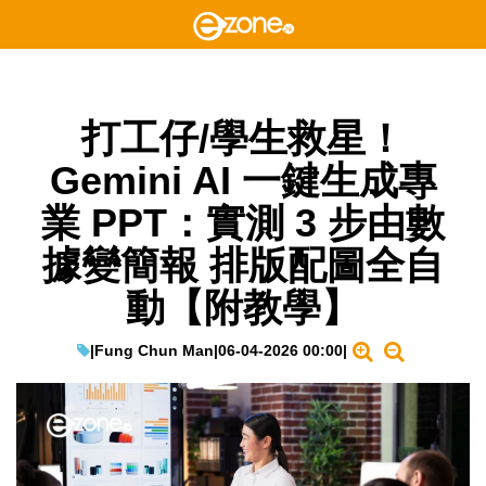
打工仔/學生救星！
Gemini AI 一鍵生成專
業 PPT：實測 3 步由數
據變簡報 排版配圖全自
動【附教學】
|
Fung Chun Man
|
06-04-2026 00:00
|