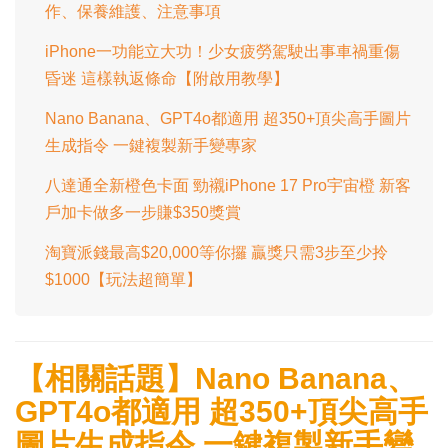
作、保養維護、注意事項
iPhone一功能立大功！少女疲勞駕駛出事車禍重傷
昏迷 這樣執返條命【附啟用教學】
Nano Banana、GPT4o都適用 超350+頂尖高手圖片
生成指令 一鍵複製新手變專家
八達通全新橙色卡面 勁襯iPhone 17 Pro宇宙橙 新客
戶加卡做多一步賺$350獎賞
淘寶派錢最高$20,000等你攞 贏獎只需3步至少拎
$1000【玩法超簡單】
【相關話題】Nano Banana、
GPT4o都適用 超350+頂尖高手
圖片生成指令 一鍵複製新手變