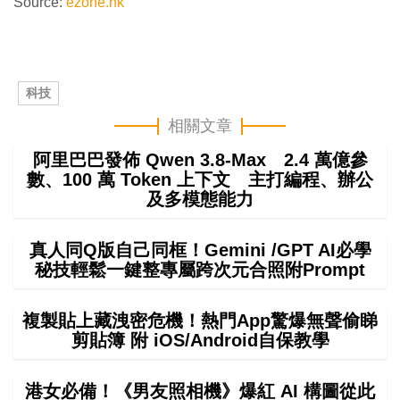
Source:
ezone.hk
科技
相關文章
阿里巴巴發佈 Qwen 3.8-Max 2.4 萬億參
數、100 萬 Token 上下文 主打編程、辦公
及多模態能力
真人同Q版自己同框！Gemini /GPT AI必學
秘技輕鬆一鍵整專屬跨次元合照附Prompt
複製貼上藏洩密危機！熱門App驚爆無聲偷睇
剪貼簿 附 iOS/Android自保教學
港女必備！《男友照相機》爆紅 AI 構圖從此