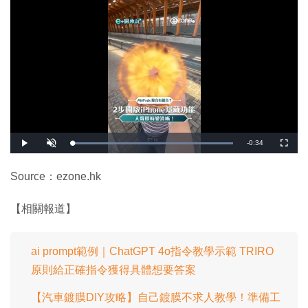
剩
-
0:34
載
播
開
全
入
放
啟
螢
完
音
幕
餘
畢
效
:
Source：ezone.hk
1
時
0
0
.
間
【相關報道】
0
0
%
ai prompt範例｜ChatGPT 4o指令教學示範 TRIRO
原則給正確指令獲得具體想要答案
【汽車鍍膜DIY攻略】自己鍍膜不求人教學！準備工