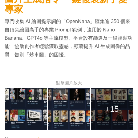
專家
專門收集 AI 繪圖提示詞的「OpenNana」匯集逾 350 個來
自頂尖繪圖高手的專業 Prompt 範例，適用於 Nano
Banana、GPT4o 等主流模型。平台設有篩選及一鍵複製功
能，協助創作者輕鬆獲取靈感，顯著提升 AI 生成圖像的品
質，告別「炒車圖」的困擾。
↓點擊圖片放大↓
+15