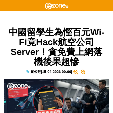
中國留學生為慳百元Wi-
Fi竟Hack航空公司
Server！貪免費上網落
機後果超慘
|
黃俊翔
|
15-04-2026 00:00
|