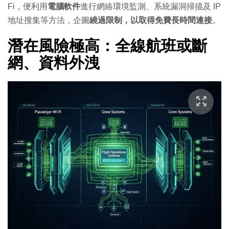
Fi，便利用
電腦軟件
進行網絡環境監測、系統漏洞掃描及 IP
地址搜集等方法，企圖
繞過限制，以取得免費長時間連接
。
潛在風險極高：全線航班或斷
網、資料外洩