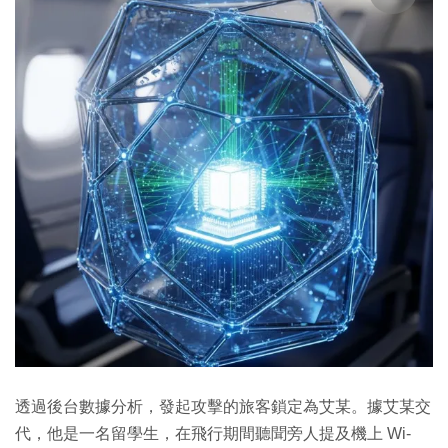
透過後台數據分析，發起攻擊的旅客鎖定為艾某。據艾某交
代，他是一名留學生，在飛行期間聽聞旁人提及機上 Wi-