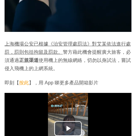
上海機場公安已根據《治安管理處罰法》對艾某依法進行處
罰，罰則包括拘留及罰款。
警方藉此機會提醒廣大旅客，必
須通過
正規渠道
使用機上的無線網絡，切勿以身試法，嘗試
侵入飛機上的上網系統。
即刻【
按此
】，用 App 睇更多產品開箱影片
播