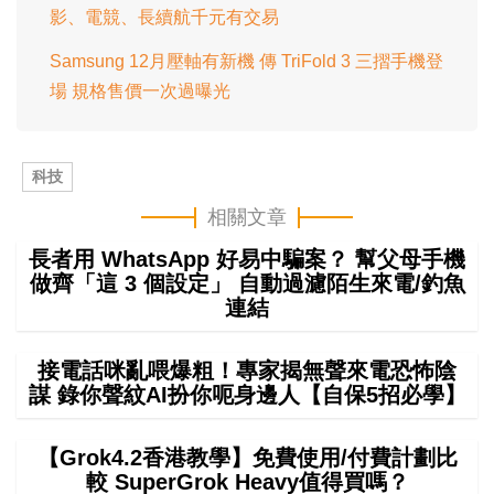
影、電競、長續航千元有交易
Samsung 12月壓軸有新機 傳 TriFold 3 三摺手機登
場 規格售價一次過曝光
科技
相關文章
長者用 WhatsApp 好易中騙案？ 幫父母手機
做齊「這 3 個設定」 自動過濾陌生來電/釣魚
連結
接電話咪亂喂爆粗！專家揭無聲來電恐怖陰
謀 錄你聲紋AI扮你呃身邊人【自保5招必學】
【Grok4.2香港教學】免費使用/付費計劃比
較 SuperGrok Heavy值得買嗎？