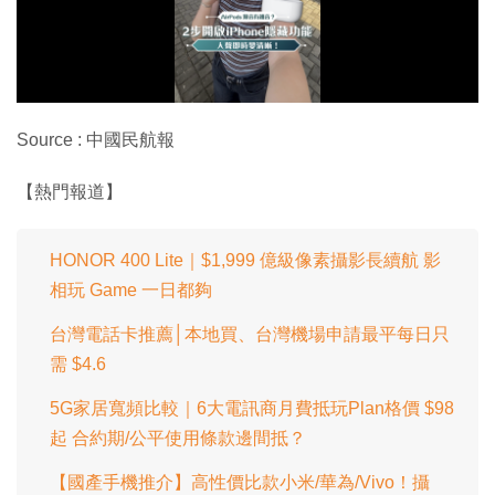
放
影
片
Source : 中國民航報
【熱門報道】
HONOR 400 Lite｜$1,999 億級像素攝影長續航 影
相玩 Game 一日都夠
台灣電話卡推薦│本地買、台灣機場申請最平每日只
需 $4.6
5G家居寬頻比較｜6大電訊商月費抵玩Plan格價 $98
起 合約期/公平使用條款邊間抵？
【國產手機推介】高性價比款小米/華為/Vivo！攝