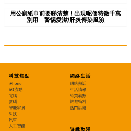
用公廁紙巾前要睇清楚！出現呢個特徵千萬
別用 警惕愛滋/肝炎傳染風險
科技焦點
網絡生活
iPhone
網絡熱話
5G流動
生活情報
電腦
筍買着數
數碼
旅遊筍料
智能家居
熱門話題
科技
汽車
人工智能
遊戲動漫