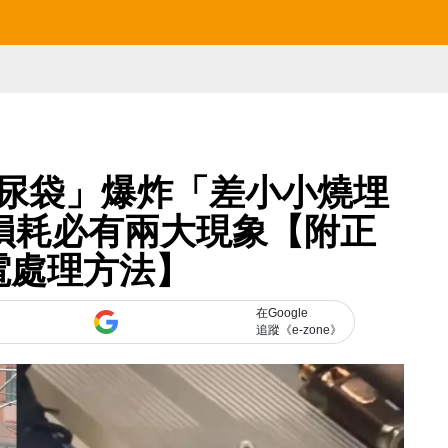
尿袋」爆炸「差小小燒埋
損耗必有兩大現象【附正
電處理方法】
在Google
追蹤《e-zone》