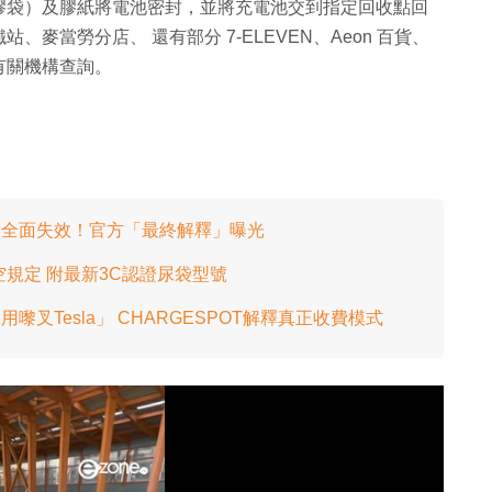
膠袋）及膠紙將電池密封，並將充電池交到指定回收點回
麥當勞分店、 還有部分 7-ELEVEN、Aeon 百貨、
有關機構查詢。
認證全面失效！官方「最終解釋」曝光
規定 附最新3C認證尿袋型號
嚟叉Tesla」 CHARGESPOT解釋真正收費模式