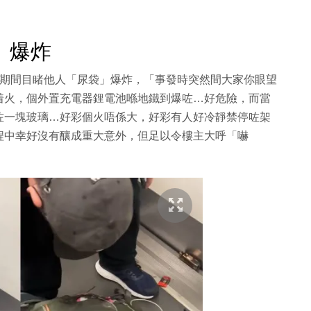
」爆炸
己乘搭港鐵期間目睹他人「尿袋」爆炸，「事發時突然間大家你眼望
着火，個外置充電器鋰電池喺地鐵到爆咗…好危險，而當
咗一塊玻璃…好彩個火唔係大，好彩有人好冷靜禁停咗架
程中幸好沒有釀成重大意外，但足以令樓主大呼「嚇