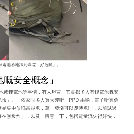
鋰電池喺地鐵到爆咗…好危險」。
池嘅安全概念」
置電池或鋰電池等事情，有人坦言「其實都多人冇鋰電池嘅安
險」、「依家咁多人買大陸嘢、PPD 果啲，電子嘢真係
產品集中放喺當眼處，萬一發漲可以即時處理，以前試過
好在無爆炸」，以及「留意一下，包括電量流失得好快，