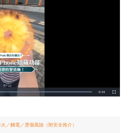
剩
-
0:34
載
全
入
螢
完
幕
餘
畢
:
1
時
0
0
.
間
0
0
在着火／觸電／燙傷風險（附安全推介）
%