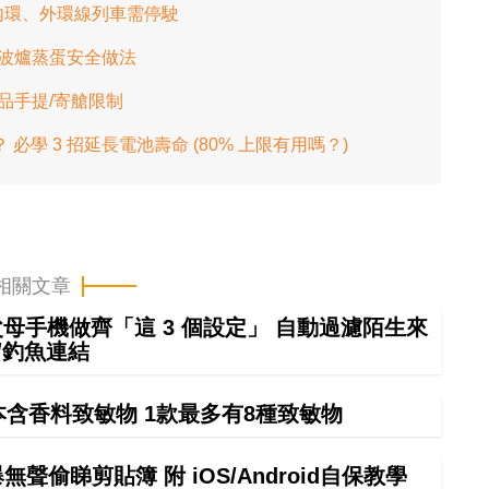
 內環、外環線列車需停駛
波爐蒸蛋安全做法
品手提/寄艙限制
學 3 招延長電池壽命 (80% 上限有用嗎？)
相關文章
幫父母手機做齊「這 3 個設定」 自動過濾陌生來
/釣魚連結
本含香料致敏物 1款最多有8種致敏物
偷睇剪貼簿 附 iOS/Android自保教學