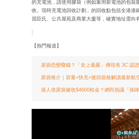
的充電池，請使用膠袋（例如重用新電池的包裝
收。現時充電池回收計劃」的回收點包括全港港鐵站、
屈臣氏、公共屋苑及商業大廈等，確實地址需向
【熱門報道】
尿袋恐變廢鐵？「史上最嚴」傳現有 3C 
尿袋推介｜容量+快充+接頭規格解讀最新航空
港人借尿袋被收$4600租金？網民熱議「係咪用