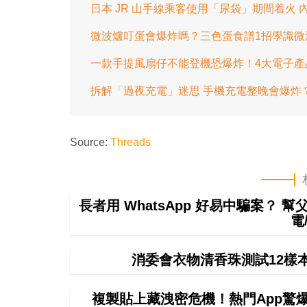
日本 JR 山手線乘客使用「尿袋」期間着火
微波爐叮蛋會爆炸嗎？三色蛋食譜1招學識微
一款手提風扇仔不能登機恐爆炸！4大電子產
拆解「過夜充電」迷思 手機充電整晚會爆炸？ 必
Source:
Threads
長者用 WhatsApp 好易中騙案？ 
電
消委會衣物清香珠測試12樣
複製貼上藏洩密危機！熱門App驚爆無聲