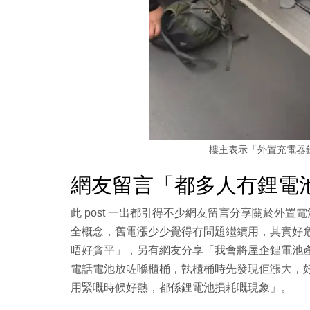
樓主表示「外置充電器
網友留言「都多人冇鋰電
此 post 一出都引得不少網友留言分享關於外
全概念，舊電漲少少覺得冇問題繼續用，其實好危
唔好貪平」，另有網友分享「我會將屋企鋰電池
電話電池放咗喺櫃桶，執櫃桶時先發現佢漲大，
用緊嘅時候好熱，都係鋰電池損耗嘅現象」。