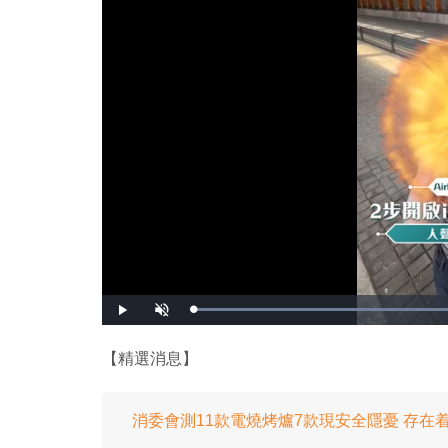
播
開
放
啟
音
效
【精選消息】
消委會測11款電燒烤爐7款現安全隱憂 存