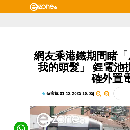
網友乘港鐵期間睹「
我的頭髮」 鋰電池
確外置
|
蘇家華
|
01-12-2025 10:05
|