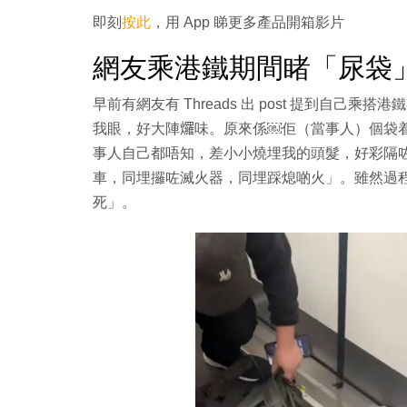
即刻
按此
，用 App 睇更多產品開箱影片
網友乘港鐵期間睹「尿袋
早前有網友有 Threads 出 post 提到自
我眼，好大陣𤓓味。原來係￼佢（當事人）個袋
事人自己都唔知，差小小燒埋我的頭髮，好彩隔
車，同埋攞咗滅火器，同埋踩熄啲火」。雖然過
死」。